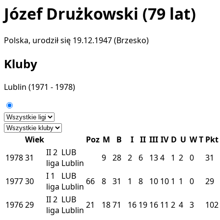
Józef Drużkowski
(79 lat)
Polska, urodził się 19.12.1947 (Brzesko)
Kluby
Lublin
(1971 - 1978)
Wiek
Poz
M
B
I
II
III
IV
D
U
W
T
Pkt
II
2
LUB
1978
31
9
28
2
6
13
4
1
2
0
31
liga
Lublin
I
1
LUB
1977
30
66
8
31
1
8
10
10
1
1
0
29
liga
Lublin
II
2
LUB
1976
29
21
18
71
16
19
16
11
2
4
3
102
liga
Lublin