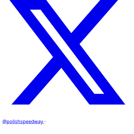
@polishspeedway
·