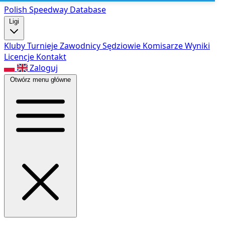
Polish Speed
way Database
Ligi
Kluby
Turnieje
Zawodnicy
Sędziowie
Komisarze
Wyniki
Licencje
Kontakt
Zaloguj
Otwórz menu główne