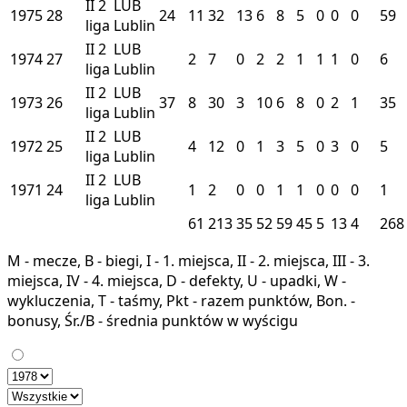
II
2
LUB
1975
28
24
11
32
13
6
8
5
0
0
0
59
liga
Lublin
II
2
LUB
1974
27
2
7
0
2
2
1
1
1
0
6
liga
Lublin
II
2
LUB
1973
26
37
8
30
3
10
6
8
0
2
1
35
liga
Lublin
II
2
LUB
1972
25
4
12
0
1
3
5
0
3
0
5
liga
Lublin
II
2
LUB
1971
24
1
2
0
0
1
1
0
0
0
1
liga
Lublin
61
213
35
52
59
45
5
13
4
268
M - mecze, B - biegi, I - 1. miejsca, II - 2. miejsca, III - 3.
miejsca, IV - 4. miejsca, D - defekty, U - upadki, W -
wykluczenia, T - taśmy, Pkt - razem punktów, Bon. -
bonusy, Śr./B - średnia punktów w wyścigu