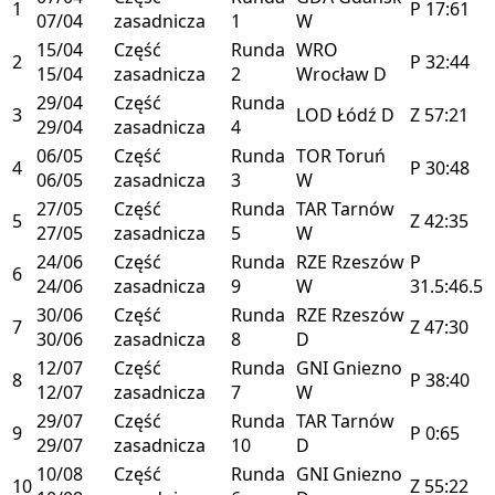
1
P
17:61
07/04
zasadnicza
1
W
15/04
Część
Runda
WRO
2
P
32:44
15/04
zasadnicza
2
Wrocław
D
29/04
Część
Runda
3
LOD
Łódź
D
Z
57:21
29/04
zasadnicza
4
06/05
Część
Runda
TOR
Toruń
4
P
30:48
06/05
zasadnicza
3
W
27/05
Część
Runda
TAR
Tarnów
5
Z
42:35
27/05
zasadnicza
5
W
24/06
Część
Runda
RZE
Rzeszów
P
6
24/06
zasadnicza
9
W
31.5:46.5
30/06
Część
Runda
RZE
Rzeszów
7
Z
47:30
30/06
zasadnicza
8
D
12/07
Część
Runda
GNI
Gniezno
8
P
38:40
12/07
zasadnicza
7
W
29/07
Część
Runda
TAR
Tarnów
9
P
0:65
29/07
zasadnicza
10
D
10/08
Część
Runda
GNI
Gniezno
10
Z
55:22