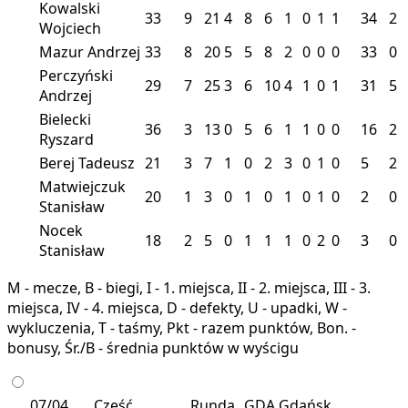
Kowalski
33
9
21
4
8
6
1
0
1
1
34
2
Wojciech
Mazur Andrzej
33
8
20
5
5
8
2
0
0
0
33
0
Perczyński
29
7
25
3
6
10
4
1
0
1
31
5
Andrzej
Bielecki
36
3
13
0
5
6
1
1
0
0
16
2
Ryszard
Berej Tadeusz
21
3
7
1
0
2
3
0
1
0
5
2
Matwiejczuk
20
1
3
0
1
0
1
0
1
0
2
0
Stanisław
Nocek
18
2
5
0
1
1
1
0
2
0
3
0
Stanisław
M - mecze, B - biegi, I - 1. miejsca, II - 2. miejsca, III - 3.
miejsca, IV - 4. miejsca, D - defekty, U - upadki, W -
wykluczenia, T - taśmy, Pkt - razem punktów, Bon. -
bonusy, Śr./B - średnia punktów w wyścigu
07/04
Część
Runda
GDA
Gdańsk