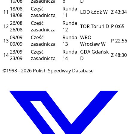
10/08
zasadnicza
6
D
18/08
Część
Runda
11
LOD
Łódź
W
Z
43:34
18/08
zasadnicza
11
26/08
Część
Runda
12
TOR
Toruń
D
P
0:65
26/08
zasadnicza
12
09/09
Część
Runda
WRO
13
P
22:56
09/09
zasadnicza
13
Wrocław
W
23/09
Część
Runda
GDA
Gdańsk
14
Z
48:30
23/09
zasadnicza
14
D
©1998 - 2026 Polish Speedway Database