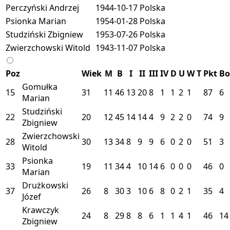
Perczyński Andrzej
1944-10-17
Polska
Psionka Marian
1954-01-28
Polska
Studziński Zbigniew
1953-07-26
Polska
Zwierzchowski Witold
1943-11-07
Polska
Poz
Wiek
M
B
I
II
III
IV
D
U
W
T
Pkt
B
Gomułka
15
31
11
46
13
20
8
1
1
2
1
87
6
Marian
Studziński
22
20
12
45
14
14
4
9
2
2
0
74
9
Zbigniew
Zwierzchowski
28
30
13
34
8
9
9
6
0
2
0
51
3
Witold
Psionka
33
19
11
34
4
10
14
6
0
0
0
46
0
Marian
Drużkowski
37
26
8
30
3
10
6
8
0
2
1
35
4
Józef
Krawczyk
24
8
29
8
8
6
1
1
4
1
46
14
Zbigniew