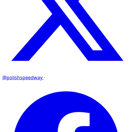
@polishspeedway
·