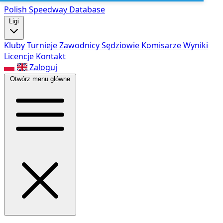
Polish Speed
way Database
Ligi
Kluby
Turnieje
Zawodnicy
Sędziowie
Komisarze
Wyniki
Licencje
Kontakt
Zaloguj
Otwórz menu główne