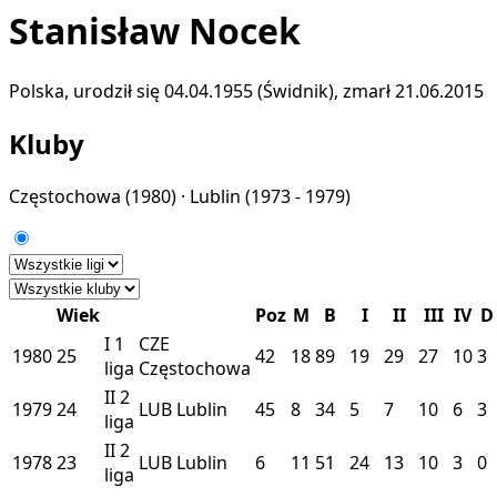
Stanisław Nocek
Polska, urodził się 04.04.1955 (Świdnik), zmarł 21.06.2015
Kluby
Częstochowa
(1980) ·
Lublin
(1973 - 1979)
Wiek
Poz
M
B
I
II
III
IV
D
I
1
CZE
1980
25
42
18
89
19
29
27
10
3
liga
Częstochowa
II
2
1979
24
LUB
Lublin
45
8
34
5
7
10
6
3
liga
II
2
1978
23
LUB
Lublin
6
11
51
24
13
10
3
0
liga