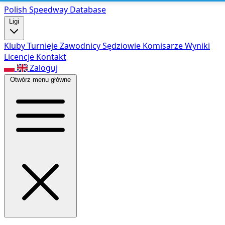
Polish Speed
way Database
Ligi
Kluby
Turnieje
Zawodnicy
Sędziowie
Komisarze
Wyniki
Licencje
Kontakt
Zaloguj
Otwórz menu główne