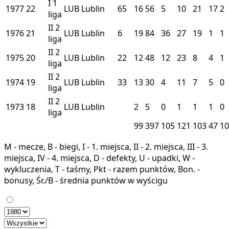
I
1
1977
22
LUB
Lublin
65
16
56
5
10
21
17
2
liga
II
2
1976
21
LUB
Lublin
6
19
84
36
27
19
1
1
liga
II
2
1975
20
LUB
Lublin
22
12
48
12
23
8
4
1
liga
II
2
1974
19
LUB
Lublin
33
13
30
4
11
7
5
0
liga
II
2
1973
18
LUB
Lublin
2
5
0
1
1
1
0
liga
99
397
105
121
103
47
10
M - mecze, B - biegi, I - 1. miejsca, II - 2. miejsca, III - 3.
miejsca, IV - 4. miejsca, D - defekty, U - upadki, W -
wykluczenia, T - taśmy, Pkt - razem punktów, Bon. -
bonusy, Śr./B - średnia punktów w wyścigu