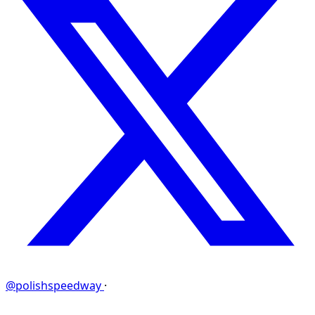
@polishspeedway
·