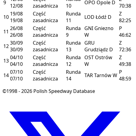
9
OPO
Opole
D
12/08
zasadnicza
10
70:38
19/08
Część
Runda
Z
10
LOD
Łódź
D
19/08
zasadnicza
11
82:25
26/08
Część
Runda
GNI
Gniezno
P
11
26/08
zasadnicza
9
W
46:62
30/09
Część
Runda
GRU
Z
12
30/09
zasadnicza
13
Grudziądz
D
72:36
04/10
Część
Runda
OST
Ostrów
Z
13
04/10
zasadnicza
12
W
49:38
07/10
Część
Runda
P
14
TAR
Tarnów
W
07/10
zasadnicza
14
48:59
©1998 - 2026 Polish Speedway Database