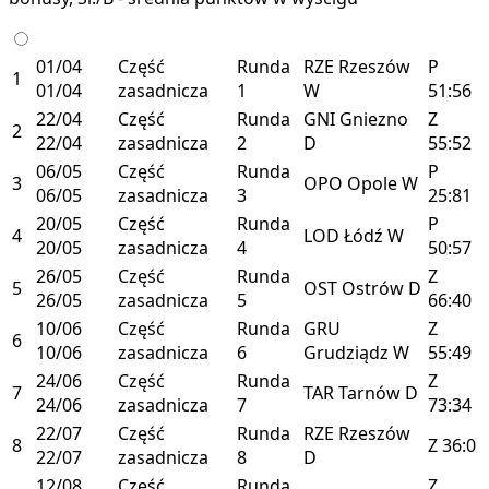
01/04
Część
Runda
RZE
Rzeszów
P
1
01/04
zasadnicza
1
W
51:56
22/04
Część
Runda
GNI
Gniezno
Z
2
22/04
zasadnicza
2
D
55:52
06/05
Część
Runda
P
3
OPO
Opole
W
06/05
zasadnicza
3
25:81
20/05
Część
Runda
P
4
LOD
Łódź
W
20/05
zasadnicza
4
50:57
26/05
Część
Runda
Z
5
OST
Ostrów
D
26/05
zasadnicza
5
66:40
10/06
Część
Runda
GRU
Z
6
10/06
zasadnicza
6
Grudziądz
W
55:49
24/06
Część
Runda
Z
7
TAR
Tarnów
D
24/06
zasadnicza
7
73:34
22/07
Część
Runda
RZE
Rzeszów
8
Z
36:0
22/07
zasadnicza
8
D
12/08
Część
Runda
Z