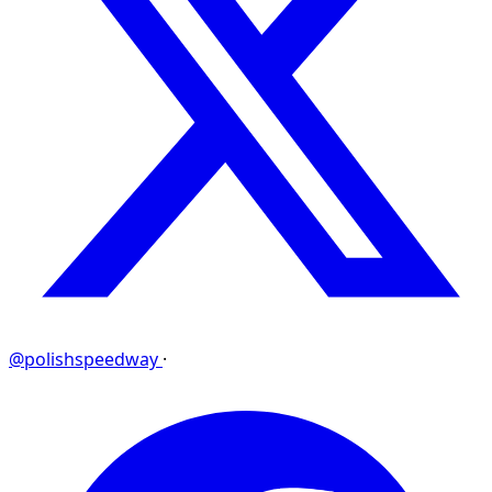
@polishspeedway
·