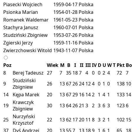
Piasecki Wojciech
1959-04-17
Polska
Psionka Marian
1954-01-28
Polska
Romanek Waldemar
1961-05-23
Polska
Stachyra Janusz
1960-07-01
Polska
Studziński Zbigniew
1953-07-26
Polska
Zgierski Jerzy
1959-11-16
Polska
Zwierzchowski Witold
1943-11-07
Polska
Poz
Wiek
M
B
I
II
III
IV
D
U
W
T
Pkt
B
8
Berej Tadeusz
27
7
35
18
7
4
0
0
2
4
72
7
Studziński
9
26
13
67
26
24
12
4
0
1
0
138
10
Zbigniew
14
Kępa Marek
20
13
67
29
16
14
2
1
4
1
133
14
Krawczyk
19
30
13
64
26
21
3
2
3
6
3
123
6
Zbigniew
Nurzyński
25
22
13
62
17
20
11
8
3
2
1
102
15
Krzysztof
37
Dyś Andrzej
20
13
55
7
13
18
9
1
6
1
65
18