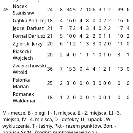
Nocek
45
24
8
34
5
7
10
6
3
1
2
39
6
Stanisław
Gąbka Andrzej
18
4
16
0
4
8
0
0
2
2
16
6
Jędrej Dariusz
21
7
17
2
4
3
4
0
2
2
17
4
Fornal Dariusz
21
5
10
0
4
2
2
0
1
1
10
2
Zgierski Jerzy
20
6
11
2
1
3
3
0
2
0
11
0
Piasecki
20
2
4
0
1
1
1
0
1
0
3
1
Wojciech
Zwierzchowski
36
7
15
3
0
4
4
1
2
1
13
0
Witold
Psionka
25
2
3
0
0
0
3
0
0
0
0
0
Marian
Romanek
18
1
2
0
0
0
1
0
0
1
0
0
Waldemar
M - mecze, B - biegi, I - 1. miejsca, II - 2. miejsca, III - 3.
miejsca, IV - 4. miejsca, D - defekty, U - upadki, W -
wykluczenia, T - taśmy, Pkt - razem punktów, Bon. -
bonusy, Śr./B - średnia punktów w wyścigu