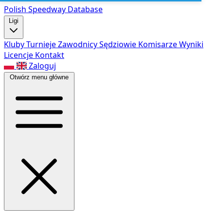
Polish Speed
way Database
Ligi
Kluby
Turnieje
Zawodnicy
Sędziowie
Komisarze
Wyniki
Licencje
Kontakt
Zaloguj
Otwórz menu główne