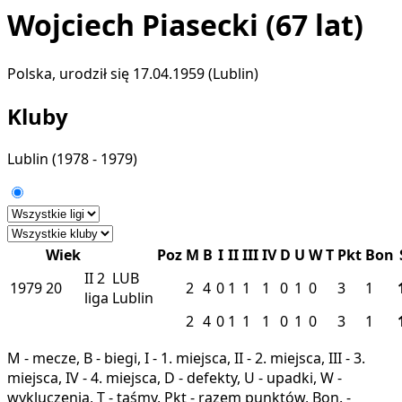
Wojciech Piasecki
(67 lat)
Polska, urodził się 17.04.1959 (Lublin)
Kluby
Lublin
(1978 - 1979)
Wiek
Poz
M
B
I
II
III
IV
D
U
W
T
Pkt
Bon
II
2
LUB
1979
20
2
4
0
1
1
1
0
1
0
3
1
liga
Lublin
2
4
0
1
1
1
0
1
0
3
1
M - mecze, B - biegi, I - 1. miejsca, II - 2. miejsca, III - 3.
miejsca, IV - 4. miejsca, D - defekty, U - upadki, W -
wykluczenia, T - taśmy, Pkt - razem punktów, Bon. -