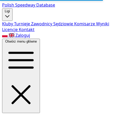
Polish Speed
way Database
Ligi
Kluby
Turnieje
Zawodnicy
Sędziowie
Komisarze
Wyniki
Licencje
Kontakt
Zaloguj
Otwórz menu główne