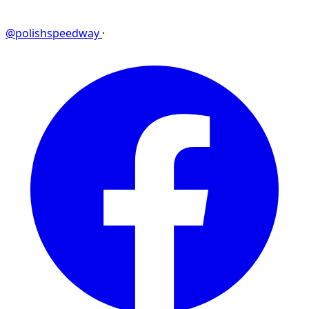
@polishspeedway
·