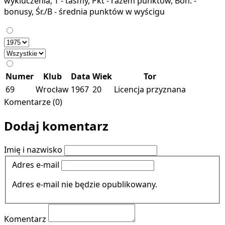
wykluczenia, T - taśmy, Pkt - razem punktów, Bon. -
bonusy, Śr./B - średnia punktów w wyścigu
Numer
Klub
Data
Wiek
Tor
69
Wrocław
1967
20
Licencja przyznana
Komentarze (0)
Dodaj komentarz
Imię i nazwisko
Adres e-mail
Adres e-mail nie będzie opublikowany.
Komentarz