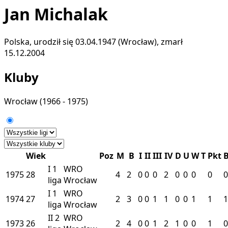
Jan Michalak
Polska, urodził się 03.04.1947 (Wrocław), zmarł
15.12.2004
Kluby
Wrocław
(1966 - 1975)
Wiek
Poz
M
B
I
II
III
IV
D
U
W
T
Pkt
I
1
WRO
1975
28
4
2
0
0
0
2
0
0
0
0
0
liga
Wrocław
I
1
WRO
1974
27
2
3
0
0
1
1
0
0
1
1
1
liga
Wrocław
II
2
WRO
1973
26
2
4
0
0
1
2
1
0
0
1
0