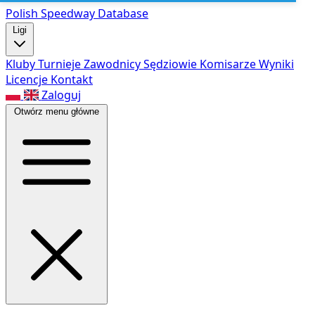
Polish Speed
way Database
Ligi
Kluby
Turnieje
Zawodnicy
Sędziowie
Komisarze
Wyniki
Licencje
Kontakt
Zaloguj
Otwórz menu główne