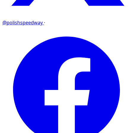
@polishspeedway
·