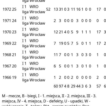
liga
Wrocław
I
1
WRO
1972
25
52
13
31
0
3
11
16
1
0
0
17
0
liga
Wrocław
I
1
WRO
1971
24
2
3
0
0
0
3
0
0
0
0
0
liga
Wrocław
I
1
WRO
1970
23
12
21
4
0
5
9
1
1
1
17
3
liga
Wrocław
I
1
WRO
1969
22
7
19
0
5
7
5
0
1
1
17
2
liga
Wrocław
I
1
WRO
1968
21
11
7
0
0
1
3
0
3
0
1
0
liga
Wrocław
I
1
WRO
1967
20
6
5
0
0
1
3
0
1
0
1
0
liga
Wrocław
I
1
WRO
1966
19
1
2
0
0
2
0
0
0
0
2
0
liga
Wrocław
60
97
4
8
29
44
3
6
3
57
6
M - mecze, B - biegi, I - 1. miejsca, II - 2. miejsca, III - 3.
miejsca, IV - 4. miejsca, D - defekty, U - upadki, W -