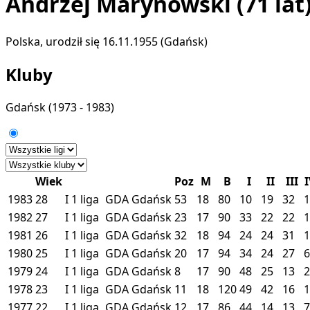
Andrzej Marynowski
(71 lat
Polska, urodził się 16.11.1955 (Gdańsk)
Kluby
Gdańsk
(1973 - 1983)
Wiek
Poz
M
B
I
II
III
I
1983
28
I
1 liga
GDA
Gdańsk
53
18
80
10
19
32
1
1982
27
I
1 liga
GDA
Gdańsk
23
17
90
33
22
22
1
1981
26
I
1 liga
GDA
Gdańsk
32
18
94
24
24
31
1
1980
25
I
1 liga
GDA
Gdańsk
20
17
94
34
24
27
6
1979
24
I
1 liga
GDA
Gdańsk
8
17
90
48
25
13
2
1978
23
I
1 liga
GDA
Gdańsk
11
18
120
49
42
16
1
1977
22
I
1 liga
GDA
Gdańsk
12
17
86
44
14
13
7