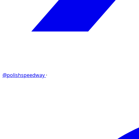
@polishspeedway
·