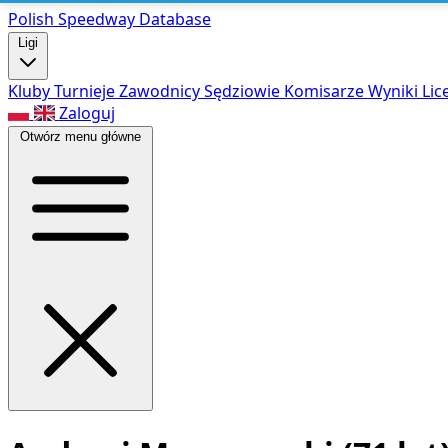
Polish Speed
way Database
Ligi
Kluby
Turnieje
Zawodnicy
Sędziowie
Komisarze
Wyniki
Lic
Zaloguj
Otwórz menu główne