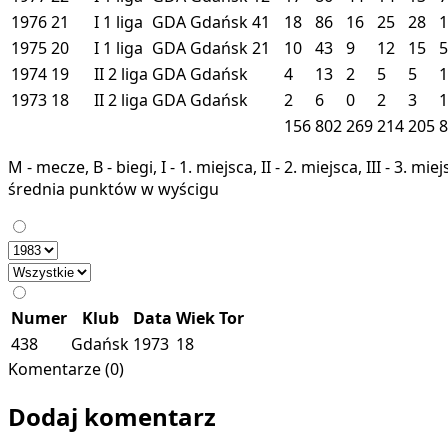
1976
21
I
1 liga
GDA
Gdańsk
41
18
86
16
25
28
1
1975
20
I
1 liga
GDA
Gdańsk
21
10
43
9
12
15
5
1974
19
II
2 liga
GDA
Gdańsk
4
13
2
5
5
1
1973
18
II
2 liga
GDA
Gdańsk
2
6
0
2
3
1
156
802
269
214
205
8
M - mecze, B - biegi, I - 1. miejsca, II - 2. miejsca, III - 3. 
średnia punktów w wyścigu
Numer
Klub
Data
Wiek
Tor
438
Gdańsk
1973
18
Komentarze (0)
Dodaj komentarz