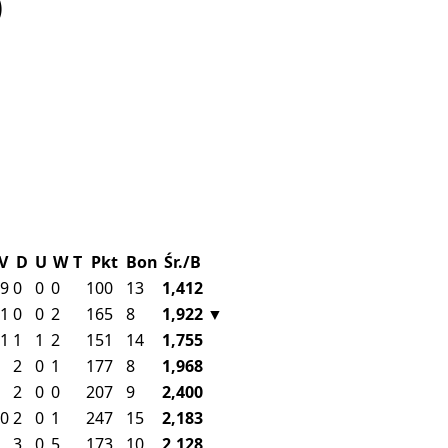
)
V
D
U
W
T
Pkt
Bon
Śr./B
9
0
0
0
100
13
1,412
1
0
0
2
165
8
1,922
▼
1
1
1
2
151
14
1,755
2
0
1
177
8
1,968
2
0
0
207
9
2,400
0
2
0
1
247
15
2,183
3
0
5
173
10
2,128