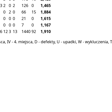
3
2
0
2
126
0
1,465
0
2
0
66
15
1,884
0
0
0
21
0
1,615
0
0
0
7
0
1,167
6
12
3
13
1440
92
1,910
miejsca, IV - 4. miejsca, D - defekty, U - upadki, W - wykluczeni