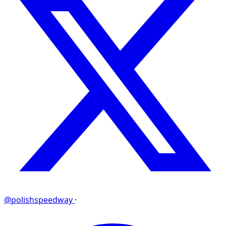
@polishspeedway
·