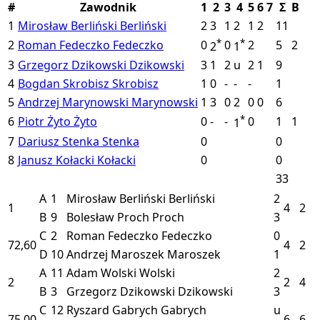
#
Zawodnik
1
2
3
4
5
6
7
Σ
B
1
Mirosław Berliński
Berliński
2
3
1
2
1
2
11
*
*
2
Roman Fedeczko
Fedeczko
0
0
2
5
2
2
1
3
Grzegorz Dzikowski
Dzikowski
3
1
2
u
2
1
9
4
Bogdan Skrobisz
Skrobisz
1
0
-
-
-
1
5
Andrzej Marynowski
Marynowski
1
3
0
2
0
0
6
*
6
Piotr Żyto
Żyto
0
-
-
0
1
1
1
7
Dariusz Stenka
Stenka
0
0
8
Janusz Kołacki
Kołacki
0
0
33
A
1
Mirosław Berliński
Berliński
2
1
4
2
B
9
Bolesław Proch
Proch
3
C
2
Roman Fedeczko
Fedeczko
0
72,60
4
2
D
10
Andrzej Maroszek
Maroszek
1
A
11
Adam Wolski
Wolski
2
2
2
4
B
3
Grzegorz Dzikowski
Dzikowski
3
C
12
Ryszard Gabrych
Gabrych
u
75,00
6
6