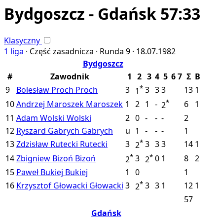
Bydgoszcz - Gdańsk 57:33
Klasyczny
1 liga
·
Część zasadnicza ·
Runda 9 ·
18.07.1982
Bydgoszcz
#
Zawodnik
1
2
3
4
5
6
7
Σ
B
*
9
Bolesław Proch
Proch
3
3
3
3
13
1
1
*
10
Andrzej Maroszek
Maroszek
1
2
1
-
6
1
2
11
Adam Wolski
Wolski
2
0
-
-
-
2
12
Ryszard Gabrych
Gabrych
u
1
-
-
-
1
*
13
Zdzisław Rutecki
Rutecki
3
3
3
3
14
1
2
*
*
14
Zbigniew Bizoń
Bizoń
3
0
1
8
2
2
2
15
Paweł Bukiej
Bukiej
1
0
1
*
16
Krzysztof Głowacki
Głowacki
3
3
3
1
12
1
2
57
Gdańsk