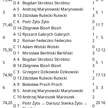
D
4
Bogdan Skrobisz
Skrobisz
1
A
5
Andrzej Marynowski
Marynowski
1
3
5
1
B
13
Zdzisław Rutecki
Rutecki
3
C
6
Piotr Żyto
Żyto
0
71,40
11
7
D
14
Zbigniew Bizoń
Bizoń
2
A
12
Ryszard Gabrych
Gabrych
1
4
1
5
B
2
Roman Fedeczko
Fedeczko
2
C
11
Adam Wolski
Wolski
0
75,30
12
12
D
1
Mirosław Berliński
Berliński
3
A
4
Bogdan Skrobisz
Skrobisz
0
5
5
1
B
14
Zbigniew Bizoń
Bizoń
3
C
3
Grzegorz Dzikowski
Dzikowski
1
74,90
17
13
D
13
Zdzisław Rutecki
Rutecki
2
A
9
Bolesław Proch
Proch
1
6
3
3
B
5
Andrzej Marynowski
Marynowski
3
C
10
Andrzej Maroszek
Maroszek
2
74,20
20
16
Piotr Żyto → Dariusz Stenka
Żyto →
D
7
0