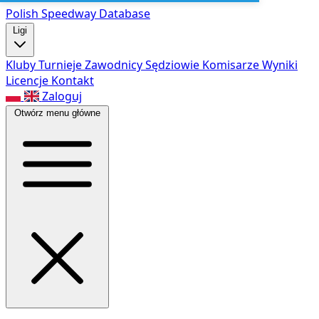
Polish Speed
way Database
Ligi
Kluby
Turnieje
Zawodnicy
Sędziowie
Komisarze
Wyniki
Licencje
Kontakt
Zaloguj
Otwórz menu główne