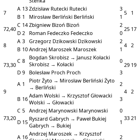
Stenka
A
13
Zdzisław Rutecki
Rutecki
3
7
5
1
B
1
Mirosław Berliński
Berliński
1
C
14
Zbigniew Bizoń
Bizoń
2
72,40
25
17
D
2
Roman Fedeczko
Fedeczko
0
A
3
Grzegorz Dzikowski
Dzikowski
2
8
4
2
B
10
Andrzej Maroszek
Maroszek
1
Bogdan Skrobisz → Janusz Kołacki
C
8
0
Skrobisz → Kołacki
73,30
29
19
D
9
Bolesław Proch
Proch
3
Piotr Żyto → Mirosław Berliński
Żyto
A
1
2
→ Berliński
9
4
2
Adam Wolski → Krzysztof Głowacki
B
16
3
Wolski → Głowacki
C
5
Andrzej Marynowski
Marynowski
0
73,20
33
21
Ryszard Gabrych → Paweł Bukiej
D
15
1
Gabrych → Bukiej
Andrzej Maroszek → Krzysztof
A
16
2