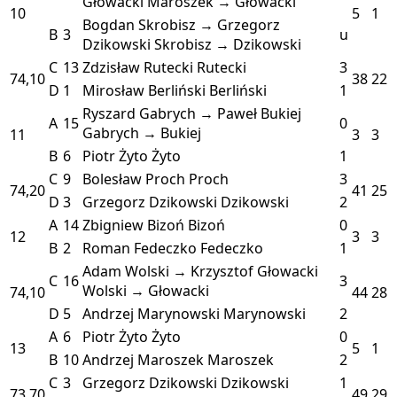
Głowacki
Maroszek → Głowacki
10
5
1
Bogdan Skrobisz → Grzegorz
B
3
u
Dzikowski
Skrobisz → Dzikowski
C
13
Zdzisław Rutecki
Rutecki
3
74,10
38
22
D
1
Mirosław Berliński
Berliński
1
Ryszard Gabrych → Paweł Bukiej
A
15
0
Gabrych → Bukiej
11
3
3
B
6
Piotr Żyto
Żyto
1
C
9
Bolesław Proch
Proch
3
74,20
41
25
D
3
Grzegorz Dzikowski
Dzikowski
2
A
14
Zbigniew Bizoń
Bizoń
0
12
3
3
B
2
Roman Fedeczko
Fedeczko
1
Adam Wolski → Krzysztof Głowacki
C
16
3
Wolski → Głowacki
74,10
44
28
D
5
Andrzej Marynowski
Marynowski
2
A
6
Piotr Żyto
Żyto
0
13
5
1
B
10
Andrzej Maroszek
Maroszek
2
C
3
Grzegorz Dzikowski
Dzikowski
1
73,70
49
29