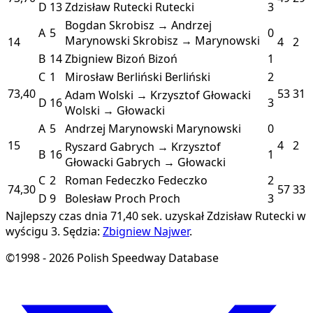
D
13
Zdzisław Rutecki
Rutecki
3
Bogdan Skrobisz → Andrzej
A
5
0
Marynowski
Skrobisz → Marynowski
14
4
2
B
14
Zbigniew Bizoń
Bizoń
1
C
1
Mirosław Berliński
Berliński
2
73,40
53
31
Adam Wolski → Krzysztof Głowacki
D
16
3
Wolski → Głowacki
A
5
Andrzej Marynowski
Marynowski
0
15
4
2
Ryszard Gabrych → Krzysztof
B
16
1
Głowacki
Gabrych → Głowacki
C
2
Roman Fedeczko
Fedeczko
2
74,30
57
33
D
9
Bolesław Proch
Proch
3
Najlepszy czas dnia 71,40 sek. uzyskał Zdzisław Rutecki w
wyścigu 3.
Sędzia:
Zbigniew Najwer
.
©1998 - 2026 Polish Speedway Database