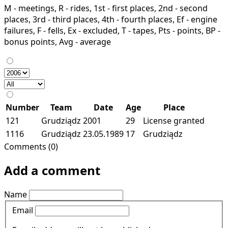
M - meetings, R - rides, 1st - first places, 2nd - second
places, 3rd - third places, 4th - fourth places, Ef - engine
failures, F - fells, Ex - excluded, T - tapes, Pts - points, BP -
bonus points, Avg - average
Number
Team
Date
Age
Place
121
Grudziądz
2001
29
License granted
1116
Grudziądz
23.05.1989
17
Grudziądz
Comments (0)
Add a comment
Name
Email