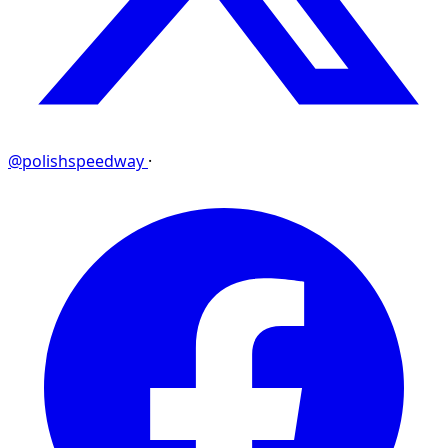
@polishspeedway
·