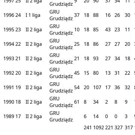
1997
25
II
2 liga
9
20
90
37
34
11
Grudziądz
GRU
1996
24
I
1 liga
37
18
88
16
26
30
Grudziądz
GRU
1995
23
II
2 liga
10
18
85
43
23
11
Grudziądz
GRU
1994
22
II
2 liga
25
18
86
27
27
20
Grudziądz
GRU
1993
21
II
2 liga
21
18
93
27
34
18
Grudziądz
GRU
1992
20
II
2 liga
45
15
80
13
31
22
Grudziądz
GRU
1991
19
II
2 liga
54
20
107
17
36
32
Grudziądz
GRU
1990
18
II
2 liga
61
8
34
2
8
9
Grudziądz
GRU
1989
17
II
2 liga
6
14
0
0
3
Grudziądz
241
1092
221
327
317