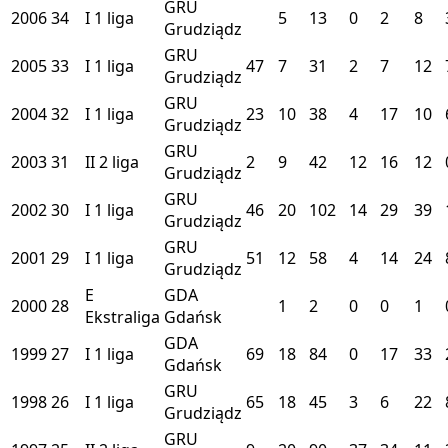
GRU
2006
34
I
1 liga
5
13
0
2
8
Grudziądz
GRU
2005
33
I
1 liga
47
7
31
2
7
12
Grudziądz
GRU
2004
32
I
1 liga
23
10
38
4
17
10
Grudziądz
GRU
2003
31
II
2 liga
2
9
42
12
16
12
Grudziądz
GRU
2002
30
I
1 liga
46
20
102
14
29
39
Grudziądz
GRU
2001
29
I
1 liga
51
12
58
4
14
24
Grudziądz
E
GDA
2000
28
1
2
0
0
1
Ekstraliga
Gdańsk
GDA
1999
27
I
1 liga
69
18
84
0
17
33
Gdańsk
GRU
1998
26
I
1 liga
65
18
45
3
6
22
Grudziądz
GRU