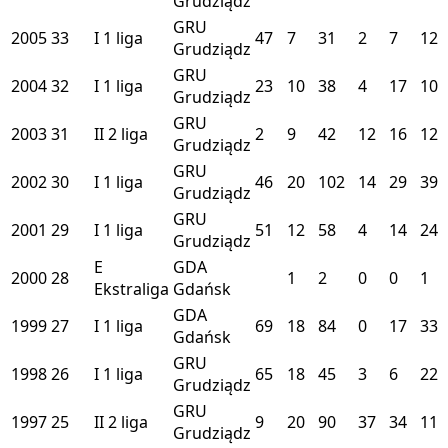
Grudziądz
GRU
2005
33
I
1 liga
47
7
31
2
7
12
Grudziądz
GRU
2004
32
I
1 liga
23
10
38
4
17
10
Grudziądz
GRU
2003
31
II
2 liga
2
9
42
12
16
12
Grudziądz
GRU
2002
30
I
1 liga
46
20
102
14
29
39
Grudziądz
GRU
2001
29
I
1 liga
51
12
58
4
14
24
Grudziądz
E
GDA
2000
28
1
2
0
0
1
Ekstraliga
Gdańsk
GDA
1999
27
I
1 liga
69
18
84
0
17
33
Gdańsk
GRU
1998
26
I
1 liga
65
18
45
3
6
22
Grudziądz
GRU
1997
25
II
2 liga
9
20
90
37
34
11
Grudziądz