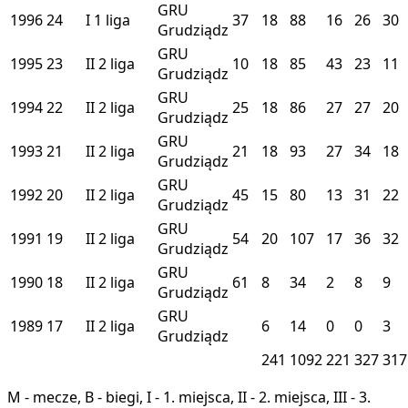
GRU
1996
24
I
1 liga
37
18
88
16
26
30
Grudziądz
GRU
1995
23
II
2 liga
10
18
85
43
23
11
Grudziądz
GRU
1994
22
II
2 liga
25
18
86
27
27
20
Grudziądz
GRU
1993
21
II
2 liga
21
18
93
27
34
18
Grudziądz
GRU
1992
20
II
2 liga
45
15
80
13
31
22
Grudziądz
GRU
1991
19
II
2 liga
54
20
107
17
36
32
Grudziądz
GRU
1990
18
II
2 liga
61
8
34
2
8
9
Grudziądz
GRU
1989
17
II
2 liga
6
14
0
0
3
Grudziądz
241
1092
221
327
317
M - mecze, B - biegi, I - 1. miejsca, II - 2. miejsca, III - 3.