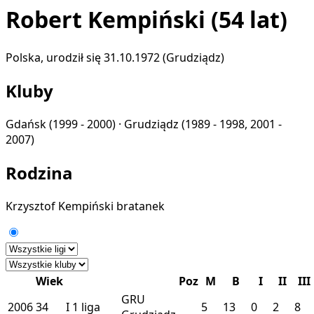
Robert Kempiński
(54 lat)
Polska, urodził się 31.10.1972 (Grudziądz)
Kluby
Gdańsk
(1999 - 2000) ·
Grudziądz
(1989 - 1998, 2001 -
2007)
Rodzina
Krzysztof Kempiński
bratanek
Wiek
Poz
M
B
I
II
III
GRU
2006
34
I
1 liga
5
13
0
2
8