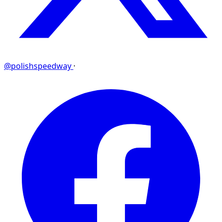
@polishspeedway
·