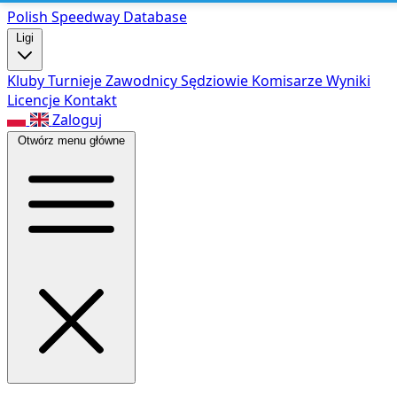
Polish Speed
way Database
Ligi
Kluby
Turnieje
Zawodnicy
Sędziowie
Komisarze
Wyniki
Licencje
Kontakt
Zaloguj
Otwórz menu główne