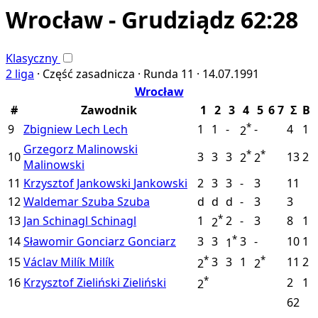
Wrocław - Grudziądz 62:28
Klasyczny
2 liga
·
Część zasadnicza ·
Runda 11 ·
14.07.1991
Wrocław
#
Zawodnik
1
2
3
4
5
6
7
Σ
B
*
9
Zbigniew Lech
Lech
1
1
-
-
4
1
2
Grzegorz Malinowski
*
*
10
3
3
3
13
2
2
2
Malinowski
11
Krzysztof Jankowski
Jankowski
2
3
3
-
3
11
12
Waldemar Szuba
Szuba
d
d
d
-
3
3
*
13
Jan Schinagl
Schinagl
1
2
-
3
8
1
2
*
14
Sławomir Gonciarz
Gonciarz
3
3
3
-
10
1
1
*
*
15
Václav Milík
Milík
3
3
1
11
2
2
2
*
16
Krzysztof Zieliński
Zieliński
2
1
2
62