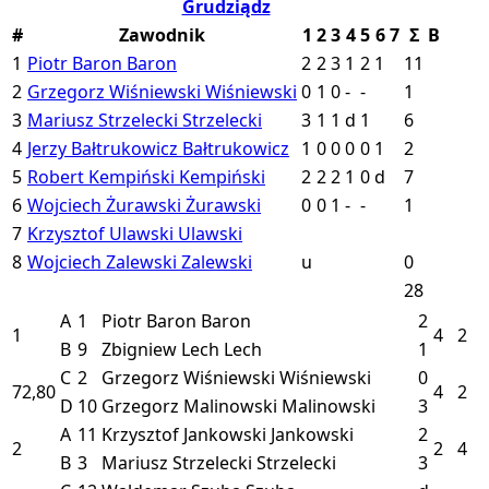
Grudziądz
#
Zawodnik
1
2
3
4
5
6
7
Σ
B
1
Piotr Baron
Baron
2
2
3
1
2
1
11
2
Grzegorz Wiśniewski
Wiśniewski
0
1
0
-
-
1
3
Mariusz Strzelecki
Strzelecki
3
1
1
d
1
6
4
Jerzy Bałtrukowicz
Bałtrukowicz
1
0
0
0
0
1
2
5
Robert Kempiński
Kempiński
2
2
2
1
0
d
7
6
Wojciech Żurawski
Żurawski
0
0
1
-
-
1
7
Krzysztof Ulawski
Ulawski
8
Wojciech Zalewski
Zalewski
u
0
28
A
1
Piotr Baron
Baron
2
1
4
2
B
9
Zbigniew Lech
Lech
1
C
2
Grzegorz Wiśniewski
Wiśniewski
0
72,80
4
2
D
10
Grzegorz Malinowski
Malinowski
3
A
11
Krzysztof Jankowski
Jankowski
2
2
2
4
B
3
Mariusz Strzelecki
Strzelecki
3