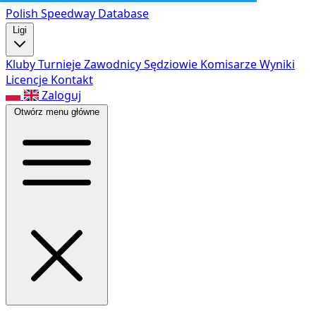
Polish Speed
way Database
Ligi
Kluby
Turnieje
Zawodnicy
Sędziowie
Komisarze
Wyniki
Licencje
Kontakt
Zaloguj
Otwórz menu główne