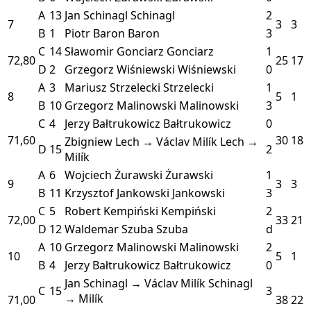
A
13
Jan Schinagl
Schinagl
2
7
3
3
B
1
Piotr Baron
Baron
3
C
14
Sławomir Gonciarz
Gonciarz
1
72,80
25
17
D
2
Grzegorz Wiśniewski
Wiśniewski
0
A
3
Mariusz Strzelecki
Strzelecki
1
8
5
1
B
10
Grzegorz Malinowski
Malinowski
3
C
4
Jerzy Bałtrukowicz
Bałtrukowicz
0
71,60
30
18
Zbigniew Lech → Václav Milík
Lech →
D
15
2
Milík
A
6
Wojciech Żurawski
Żurawski
1
9
3
3
B
11
Krzysztof Jankowski
Jankowski
3
C
5
Robert Kempiński
Kempiński
2
72,00
33
21
D
12
Waldemar Szuba
Szuba
d
A
10
Grzegorz Malinowski
Malinowski
2
10
5
1
B
4
Jerzy Bałtrukowicz
Bałtrukowicz
0
Jan Schinagl → Václav Milík
Schinagl
C
15
3
→ Milík
71,00
38
22