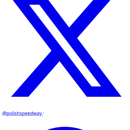
@polishspeedway
·