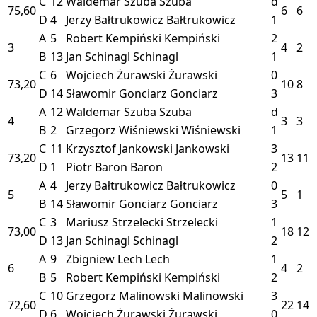
C
12
Waldemar Szuba
Szuba
d
75,60
6
6
D
4
Jerzy Bałtrukowicz
Bałtrukowicz
1
A
5
Robert Kempiński
Kempiński
2
3
4
2
B
13
Jan Schinagl
Schinagl
1
C
6
Wojciech Żurawski
Żurawski
0
73,20
10
8
D
14
Sławomir Gonciarz
Gonciarz
3
A
12
Waldemar Szuba
Szuba
d
4
3
3
B
2
Grzegorz Wiśniewski
Wiśniewski
1
C
11
Krzysztof Jankowski
Jankowski
3
73,20
13
11
D
1
Piotr Baron
Baron
2
A
4
Jerzy Bałtrukowicz
Bałtrukowicz
0
5
5
1
B
14
Sławomir Gonciarz
Gonciarz
3
C
3
Mariusz Strzelecki
Strzelecki
1
73,00
18
12
D
13
Jan Schinagl
Schinagl
2
A
9
Zbigniew Lech
Lech
1
6
4
2
B
5
Robert Kempiński
Kempiński
2
C
10
Grzegorz Malinowski
Malinowski
3
72,60
22
14
D
6
Wojciech Żurawski
Żurawski
0