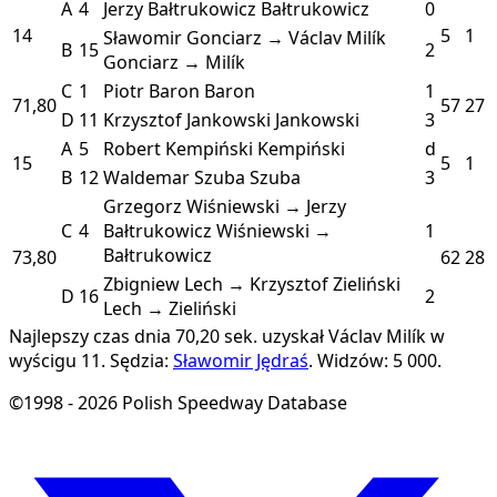
A
4
Jerzy Bałtrukowicz
Bałtrukowicz
0
14
5
1
Sławomir Gonciarz → Václav Milík
B
15
2
Gonciarz → Milík
C
1
Piotr Baron
Baron
1
71,80
57
27
D
11
Krzysztof Jankowski
Jankowski
3
A
5
Robert Kempiński
Kempiński
d
15
5
1
B
12
Waldemar Szuba
Szuba
3
Grzegorz Wiśniewski → Jerzy
C
4
Bałtrukowicz
Wiśniewski →
1
Bałtrukowicz
73,80
62
28
Zbigniew Lech → Krzysztof Zieliński
D
16
2
Lech → Zieliński
Najlepszy czas dnia 70,20 sek. uzyskał Václav Milík w
wyścigu 11.
Sędzia:
Sławomir Jędraś
.
Widzów: 5 000.
©1998 - 2026 Polish Speedway Database