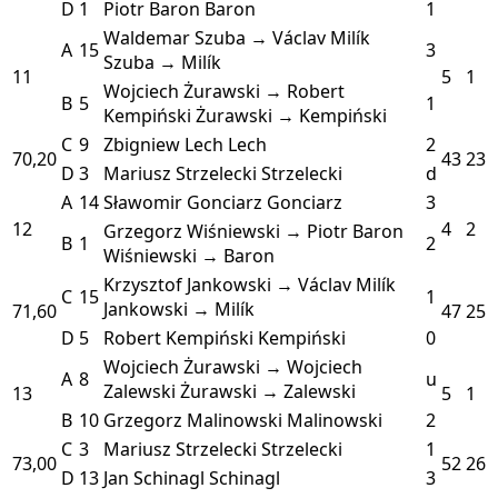
D
1
Piotr Baron
Baron
1
Waldemar Szuba → Václav Milík
A
15
3
Szuba → Milík
11
5
1
Wojciech Żurawski → Robert
B
5
1
Kempiński
Żurawski → Kempiński
C
9
Zbigniew Lech
Lech
2
70,20
43
23
D
3
Mariusz Strzelecki
Strzelecki
d
A
14
Sławomir Gonciarz
Gonciarz
3
12
4
2
Grzegorz Wiśniewski → Piotr Baron
B
1
2
Wiśniewski → Baron
Krzysztof Jankowski → Václav Milík
C
15
1
Jankowski → Milík
71,60
47
25
D
5
Robert Kempiński
Kempiński
0
Wojciech Żurawski → Wojciech
A
8
u
Zalewski
Żurawski → Zalewski
13
5
1
B
10
Grzegorz Malinowski
Malinowski
2
C
3
Mariusz Strzelecki
Strzelecki
1
73,00
52
26
D
13
Jan Schinagl
Schinagl
3