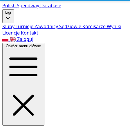
Polish Speed
way Database
Ligi
Kluby
Turnieje
Zawodnicy
Sędziowie
Komisarze
Wyniki
Licencje
Kontakt
Zaloguj
Otwórz menu główne