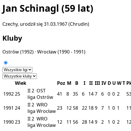
Jan Schinagl
(59 lat)
Czechy, urodził się 31.03.1967 (Chrudin)
Kluby
Ostrów
(1992) ·
Wrocław
(1990 - 1991)
Wiek
Poz
M
B
I
II
III
IV
D
U
W
T
P
II
2
OST
1992
25
41
8
35
6
14
7
6
0
0
2
5
liga
Ostrów
II
2
WRO
1991
24
23
12
58
22
18
9
7
1
0
1
1
liga
Wrocław
II
2
WRO
1990
23
12
11
56
28
14
9
2
1
0
2
1
liga
Wrocław