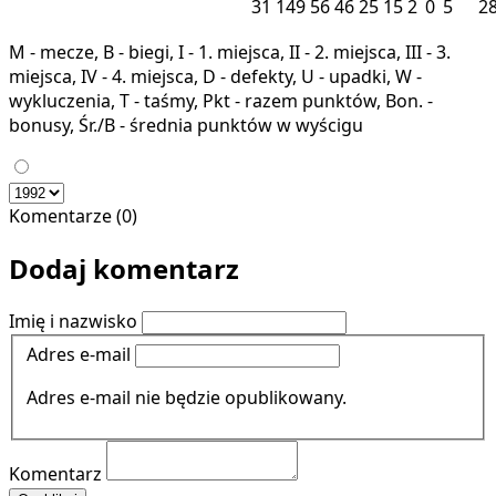
31
149
56
46
25
15
2
0
5
2
M - mecze, B - biegi, I - 1. miejsca, II - 2. miejsca, III - 3.
miejsca, IV - 4. miejsca, D - defekty, U - upadki, W -
wykluczenia, T - taśmy, Pkt - razem punktów, Bon. -
bonusy, Śr./B - średnia punktów w wyścigu
Komentarze (0)
Dodaj komentarz
Imię i nazwisko
Adres e-mail
Adres e-mail nie będzie opublikowany.
Komentarz