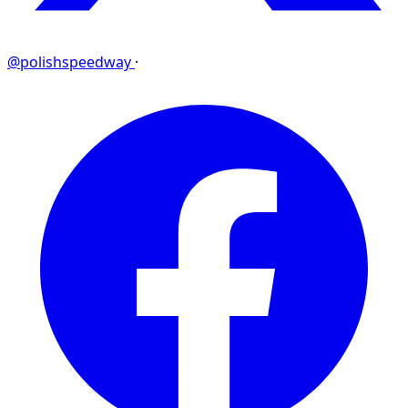
@polishspeedway
·