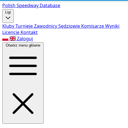
Polish Speed
way Database
Ligi
Kluby
Turnieje
Zawodnicy
Sędziowie
Komisarze
Wyniki
Licencje
Kontakt
Zaloguj
Otwórz menu główne