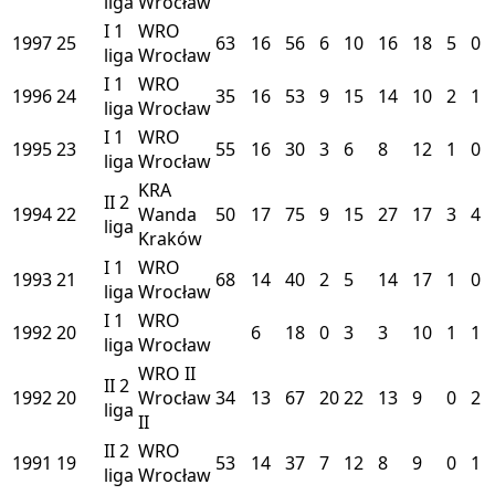
liga
Wrocław
I
1
WRO
1997
25
63
16
56
6
10
16
18
5
0
liga
Wrocław
I
1
WRO
1996
24
35
16
53
9
15
14
10
2
1
liga
Wrocław
I
1
WRO
1995
23
55
16
30
3
6
8
12
1
0
liga
Wrocław
KRA
II
2
1994
22
Wanda
50
17
75
9
15
27
17
3
4
liga
Kraków
I
1
WRO
1993
21
68
14
40
2
5
14
17
1
0
liga
Wrocław
I
1
WRO
1992
20
6
18
0
3
3
10
1
1
liga
Wrocław
WRO II
II
2
1992
20
Wrocław
34
13
67
20
22
13
9
0
2
liga
II
II
2
WRO
1991
19
53
14
37
7
12
8
9
0
1
liga
Wrocław