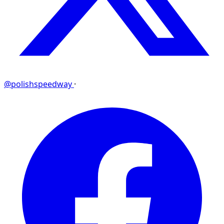
@polishspeedway
·