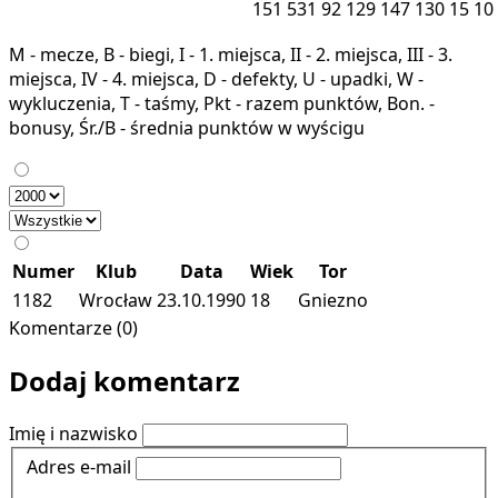
151
531
92
129
147
130
15
10
M - mecze, B - biegi, I - 1. miejsca, II - 2. miejsca, III - 3.
miejsca, IV - 4. miejsca, D - defekty, U - upadki, W -
wykluczenia, T - taśmy, Pkt - razem punktów, Bon. -
bonusy, Śr./B - średnia punktów w wyścigu
Numer
Klub
Data
Wiek
Tor
1182
Wrocław
23.10.1990
18
Gniezno
Komentarze (0)
Dodaj komentarz
Imię i nazwisko
Adres e-mail