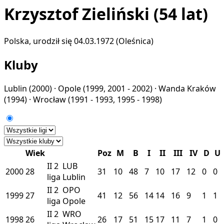
Krzysztof Zieliński
(54 lat)
Polska, urodził się 04.03.1972 (Oleśnica)
Kluby
Lublin
(2000) ·
Opole
(1999, 2001 - 2002) ·
Wanda Kraków
(1994) ·
Wrocław
(1991 - 1993, 1995 - 1998)
Wiek
Poz
M
B
I
II
III
IV
D
U
II
2
LUB
2000
28
31
10
48
7
10
17
12
0
0
liga
Lublin
II
2
OPO
1999
27
41
12
56
14
14
16
9
1
1
liga
Opole
II
2
WRO
1998
26
26
17
51
15
17
11
7
1
0