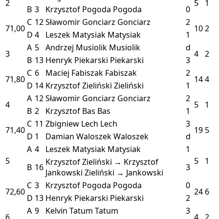
2
5
1
B
3
Krzysztof Pogoda
Pogoda
0
C
12
Sławomir Gonciarz
Gonciarz
2
71,00
10
2
D
4
Leszek Matysiak
Matysiak
1
A
5
Andrzej Musiolik
Musiolik
d
3
4
2
B
13
Henryk Piekarski
Piekarski
3
C
6
Maciej Fabiszak
Fabiszak
2
71,80
14
4
D
14
Krzysztof Zieliński
Zieliński
1
A
12
Sławomir Gonciarz
Gonciarz
2
4
5
1
B
2
Krzysztof Bas
Bas
1
C
11
Zbigniew Lech
Lech
3
71,40
19
5
D
1
Damian Waloszek
Waloszek
d
A
4
Leszek Matysiak
Matysiak
1
5
5
1
Krzysztof Zieliński → Krzysztof
B
16
3
Jankowski
Zieliński → Jankowski
C
3
Krzysztof Pogoda
Pogoda
0
72,60
24
6
D
13
Henryk Piekarski
Piekarski
2
A
9
Kelvin Tatum
Tatum
3
6
4
2