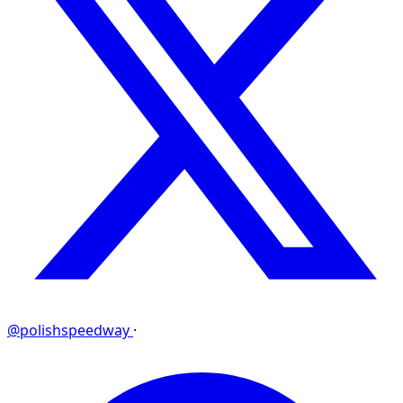
@polishspeedway
·