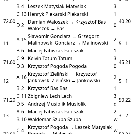
B
4
Leszek Matysiak
Matysiak
3
C
13
Henryk Piekarski
Piekarski
1
72,00
40
20
Damian Waloszek → Krzysztof Bas
D
2
0
Waloszek → Bas
Sławomir Gonciarz → Grzegorz
A
15
2
Malinowski
Gonciarz → Malinowski
11
5
1
B
6
Maciej Fabiszak
Fabiszak
1
C
9
Kelvin Tatum
Tatum
3
71,60
45
21
D
3
Krzysztof Pogoda
Pogoda
0
Krzysztof Zieliński → Krzysztof
A
16
2
Jankowski
Zieliński → Jankowski
12
5
1
B
2
Krzysztof Bas
Bas
1
C
11
Zbigniew Lech
Lech
3
71,20
50
22
D
5
Andrzej Musiolik
Musiolik
d
A
6
Maciej Fabiszak
Fabiszak
2
13
3
2
B
10
Waldemar Szuba
Szuba
w
Krzysztof Pogoda → Leszek Matysiak
C
4
w
Pogoda → Matysiak