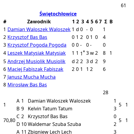
61
Świętochłowice
#
Zawodnik
1
2
3
4
5
6
7
Σ
B
1
Damian Waloszek
Waloszek
1
d
0
-
0
1
2
Krzysztof Bas
Bas
0
1
2
0
1
0
4
3
Krzysztof Pogoda
Pogoda
0
0
-
0
-
0
*
4
Leszek Matysiak
Matysiak
1
1
3
w
2
8
1
1
5
Andrzej Musiolik
Musiolik
d
2
2
3
d
2
9
6
Maciej Fabiszak
Fabiszak
2
0
1
1
2
6
7
Janusz Mucha
Mucha
8
Mirosław Bas
Bas
28
A
1
Damian Waloszek
Waloszek
1
1
5
1
B
9
Kelvin Tatum
Tatum
3
C
2
Krzysztof Bas
Bas
0
70,80
5
1
D
10
Waldemar Szuba
Szuba
2
A
11
Zbigniew Lech
Lech
3