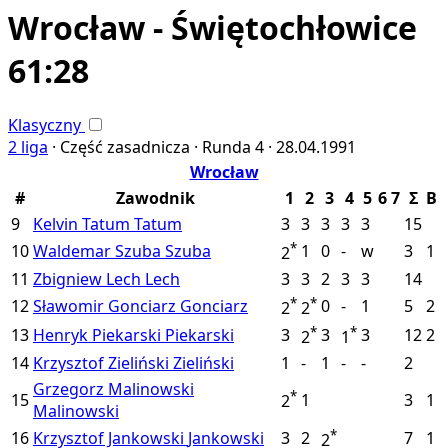
Wrocław - Świętochłowice
61:28
Klasyczny
2 liga
·
Część zasadnicza ·
Runda 4 ·
28.04.1991
Wrocław
#
Zawodnik
1
2
3
4
5
6
7
Σ
B
9
Kelvin Tatum
Tatum
3
3
3
3
3
15
*
10
Waldemar Szuba
Szuba
1
0
-
w
3
1
2
11
Zbigniew Lech
Lech
3
3
2
3
3
14
*
*
12
Sławomir Gonciarz
Gonciarz
0
-
1
5
2
2
2
*
*
13
Henryk Piekarski
Piekarski
3
3
3
12
2
2
1
14
Krzysztof Zieliński
Zieliński
1
-
1
-
-
2
Grzegorz Malinowski
*
15
1
3
1
2
Malinowski
*
16
Krzysztof Jankowski
Jankowski
3
2
7
1
2