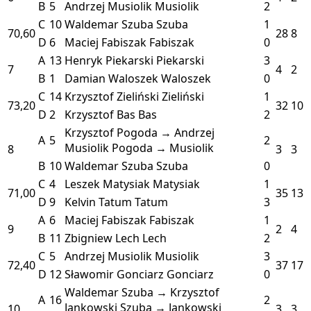
B
5
Andrzej Musiolik
Musiolik
2
C
10
Waldemar Szuba
Szuba
1
70,60
28
8
D
6
Maciej Fabiszak
Fabiszak
0
A
13
Henryk Piekarski
Piekarski
3
7
4
2
B
1
Damian Waloszek
Waloszek
0
C
14
Krzysztof Zieliński
Zieliński
1
73,20
32
10
D
2
Krzysztof Bas
Bas
2
Krzysztof Pogoda → Andrzej
A
5
2
Musiolik
Pogoda → Musiolik
8
3
3
B
10
Waldemar Szuba
Szuba
0
C
4
Leszek Matysiak
Matysiak
1
71,00
35
13
D
9
Kelvin Tatum
Tatum
3
A
6
Maciej Fabiszak
Fabiszak
1
9
2
4
B
11
Zbigniew Lech
Lech
2
C
5
Andrzej Musiolik
Musiolik
3
72,40
37
17
D
12
Sławomir Gonciarz
Gonciarz
0
Waldemar Szuba → Krzysztof
A
16
2
Jankowski
Szuba → Jankowski
10
3
3