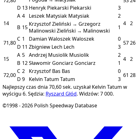
72,80
53
24
D
13
Henryk Piekarski
Piekarski
3
A
4
Leszek Matysiak
Matysiak
2
14
4
2
Krzysztof Zieliński → Grzegorz
B
15
1
Malinowski
Zieliński → Malinowski
C
1
Damian Waloszek
Waloszek
0
71,80
57
26
D
11
Zbigniew Lech
Lech
3
A
5
Andrzej Musiolik
Musiolik
2
15
4
2
B
12
Sławomir Gonciarz
Gonciarz
1
C
2
Krzysztof Bas
Bas
0
72,00
61
28
D
9
Kelvin Tatum
Tatum
3
Najlepszy czas dnia 70,60 sek. uzyskał Kelvin Tatum w
wyścigu 6.
Sędzia:
Ryszard Głód
.
Widzów: 7 000.
©1998 - 2026 Polish Speedway Database