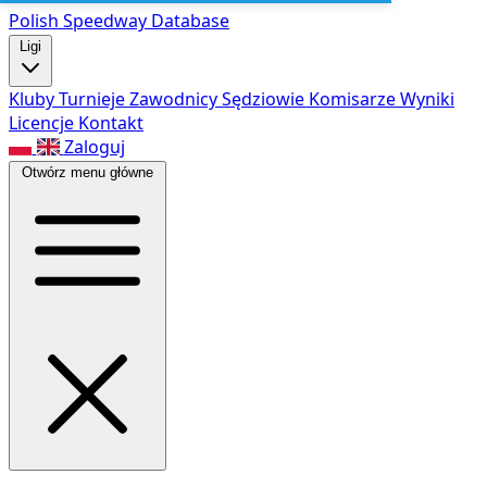
Polish Speed
way Database
Ligi
Kluby
Turnieje
Zawodnicy
Sędziowie
Komisarze
Wyniki
Licencje
Kontakt
Zaloguj
Otwórz menu główne