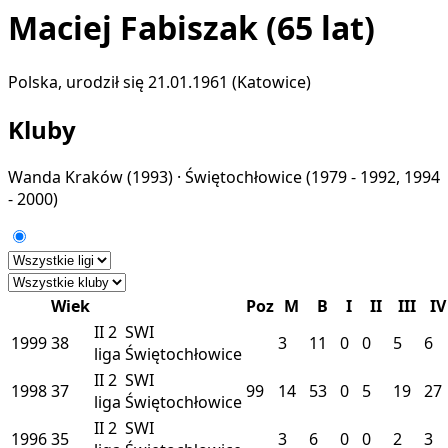
Maciej Fabiszak
(65 lat)
Polska, urodził się 21.01.1961 (Katowice)
Kluby
Wanda Kraków
(1993) ·
Świętochłowice
(1979 - 1992, 1994
- 2000)
Wiek
Poz
M
B
I
II
III
IV
II
2
SWI
1999
38
3
11
0
0
5
6
liga
Świętochłowice
II
2
SWI
1998
37
99
14
53
0
5
19
27
liga
Świętochłowice
II
2
SWI
1996
35
3
6
0
0
2
3