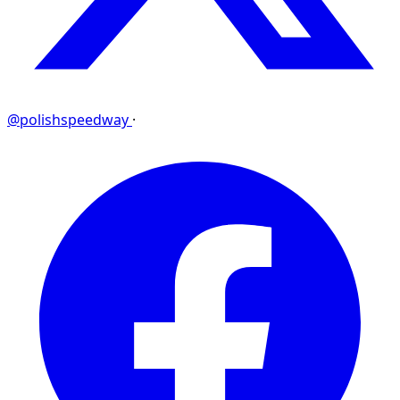
@polishspeedway
·