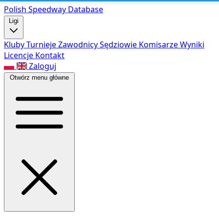
Polish Speed
way Database
Ligi
Kluby
Turnieje
Zawodnicy
Sędziowie
Komisarze
Wyniki
Licencje
Kontakt
Zaloguj
Otwórz menu główne