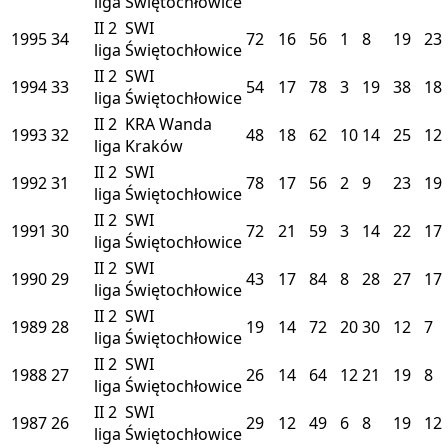
liga
Świętochłowice
II
2
SWI
1995
34
72
16
56
1
8
19
23
liga
Świętochłowice
II
2
SWI
1994
33
54
17
78
3
19
38
18
liga
Świętochłowice
II
2
KRA
Wanda
1993
32
48
18
62
10
14
25
12
liga
Kraków
II
2
SWI
1992
31
78
17
56
2
9
23
19
liga
Świętochłowice
II
2
SWI
1991
30
72
21
59
3
14
22
17
liga
Świętochłowice
II
2
SWI
1990
29
43
17
84
8
28
27
17
liga
Świętochłowice
II
2
SWI
1989
28
19
14
72
20
30
12
7
liga
Świętochłowice
II
2
SWI
1988
27
26
14
64
12
21
19
8
liga
Świętochłowice
II
2
SWI
1987
26
29
12
49
6
8
19
12
liga
Świętochłowice