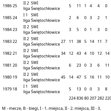
II
2
SWI
1986
25
5
11
1
4
4
0
liga
Świętochłowice
I
1
SWI
1985
24
2
6
0
3
2
1
liga
Świętochłowice
II
2
SWI
1984
23
3
5
0
1
3
0
liga
Świętochłowice
II
2
SWI
1983
22
27
11
38
5
14
11
7
liga
Świętochłowice
II
2
SWI
1982
21
34
12
43
4
10
12
14
liga
Świętochłowice
II
2
SWI
1981
20
6
23
0
3
6
11
liga
Świętochłowice
II
2
SWI
1980
19
45
14
47
5
16
11
10
liga
Świętochłowice
I
1
SWI
1979
18
5
13
0
0
3
8
liga
Świętochłowice
224
836
80
207
282
22
M - mecze, B - biegi, I - 1. miejsca, II - 2. miejsca, III - 3.