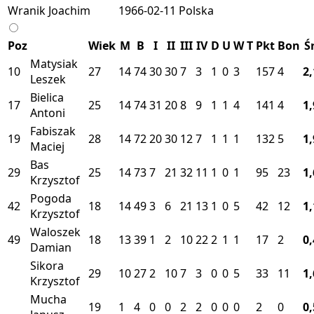
Wranik Joachim
1966-02-11
Polska
Poz
Wiek
M
B
I
II
III
IV
D
U
W
T
Pkt
Bon
Ś
Matysiak
10
27
14
74
30
30
7
3
1
0
3
157
4
2
Leszek
Bielica
17
25
14
74
31
20
8
9
1
1
4
141
4
1
Antoni
Fabiszak
19
28
14
72
20
30
12
7
1
1
1
132
5
1
Maciej
Bas
29
25
14
73
7
21
32
11
1
0
1
95
23
1
Krzysztof
Pogoda
42
18
14
49
3
6
21
13
1
0
5
42
12
1
Krzysztof
Waloszek
49
18
13
39
1
2
10
22
2
1
1
17
2
0
Damian
Sikora
29
10
27
2
10
7
3
0
0
5
33
11
1
Krzysztof
Mucha
19
1
4
0
0
2
2
0
0
0
2
0
0