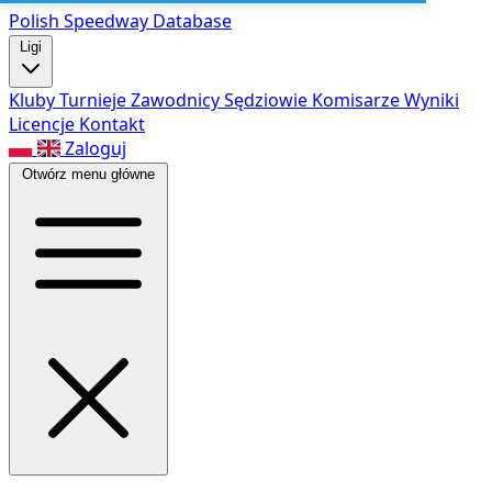
Polish Speed
way Database
Ligi
Kluby
Turnieje
Zawodnicy
Sędziowie
Komisarze
Wyniki
Licencje
Kontakt
Zaloguj
Otwórz menu główne