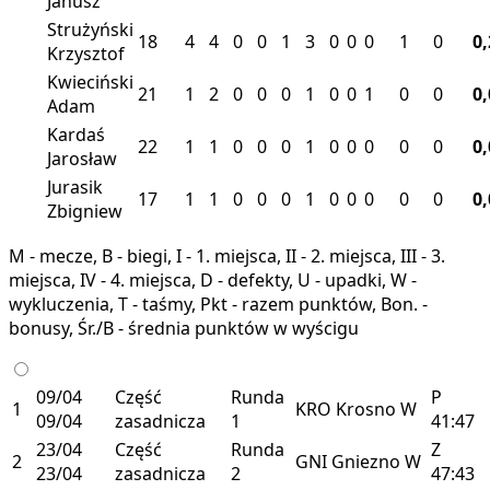
Janusz
Strużyński
18
4
4
0
0
1
3
0
0
0
1
0
0
Krzysztof
Kwieciński
21
1
2
0
0
0
1
0
0
1
0
0
0
Adam
Kardaś
22
1
1
0
0
0
1
0
0
0
0
0
0
Jarosław
Jurasik
17
1
1
0
0
0
1
0
0
0
0
0
0
Zbigniew
M - mecze, B - biegi, I - 1. miejsca, II - 2. miejsca, III - 3.
miejsca, IV - 4. miejsca, D - defekty, U - upadki, W -
wykluczenia, T - taśmy, Pkt - razem punktów, Bon. -
bonusy, Śr./B - średnia punktów w wyścigu
09/04
Część
Runda
P
1
KRO
Krosno
W
09/04
zasadnicza
1
41:47
23/04
Część
Runda
Z
2
GNI
Gniezno
W
23/04
zasadnicza
2
47:43