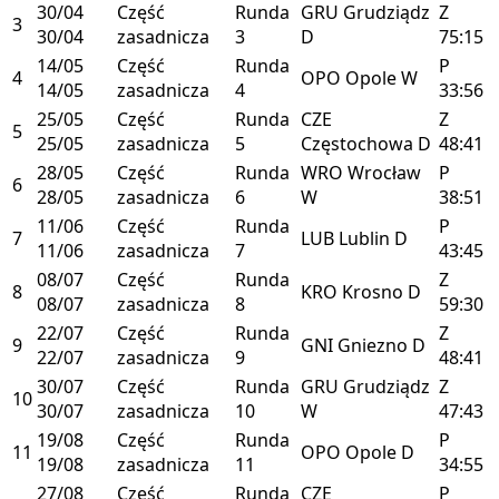
30/04
Część
Runda
GRU
Grudziądz
Z
3
30/04
zasadnicza
3
D
75:15
14/05
Część
Runda
P
4
OPO
Opole
W
14/05
zasadnicza
4
33:56
25/05
Część
Runda
CZE
Z
5
25/05
zasadnicza
5
Częstochowa
D
48:41
28/05
Część
Runda
WRO
Wrocław
P
6
28/05
zasadnicza
6
W
38:51
11/06
Część
Runda
P
7
LUB
Lublin
D
11/06
zasadnicza
7
43:45
08/07
Część
Runda
Z
8
KRO
Krosno
D
08/07
zasadnicza
8
59:30
22/07
Część
Runda
Z
9
GNI
Gniezno
D
22/07
zasadnicza
9
48:41
30/07
Część
Runda
GRU
Grudziądz
Z
10
30/07
zasadnicza
10
W
47:43
19/08
Część
Runda
P
11
OPO
Opole
D
19/08
zasadnicza
11
34:55
27/08
Część
Runda
CZE
P