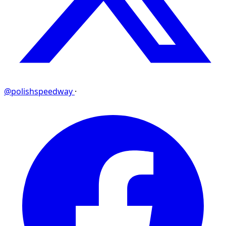
@polishspeedway
·