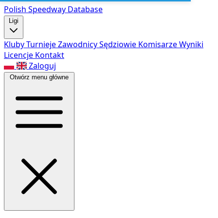
Polish Speed
way Database
Ligi
Kluby
Turnieje
Zawodnicy
Sędziowie
Komisarze
Wyniki
Licencje
Kontakt
Zaloguj
Otwórz menu główne