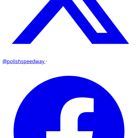
@polishspeedway
·