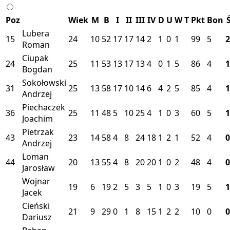
Poz
Wiek
M
B
I
II
III
IV
D
U
W
T
Pkt
Bon
Lubera
15
24
10
52
17
17
14
2
1
0
1
99
5
2
Roman
Ciupak
24
25
11
53
13
17
13
4
0
1
5
86
4
1
Bogdan
Sokołowski
31
25
13
58
17
10
14
6
4
2
5
85
4
1
Andrzej
Piechaczek
36
25
11
48
5
10
25
4
1
0
3
60
5
1
Joachim
Pietrzak
43
23
14
58
4
8
24
18
1
2
1
52
4
0
Andrzej
Loman
44
20
13
55
4
8
20
20
1
0
2
48
4
0
Jarosław
Wojnar
19
6
19
2
5
3
5
1
0
3
19
5
1
Jacek
Cieński
21
9
29
0
1
8
15
1
2
2
10
0
0
Dariusz