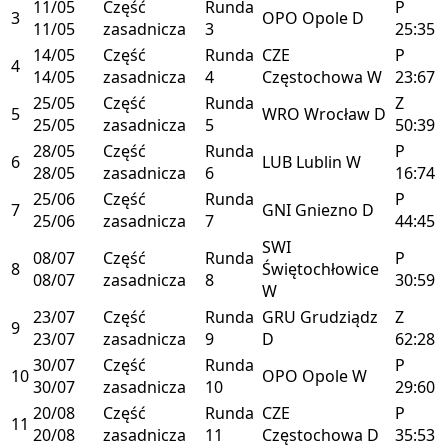
11/05
Część
Runda
P
3
OPO
Opole
D
11/05
zasadnicza
3
25:35
14/05
Część
Runda
CZE
P
4
14/05
zasadnicza
4
Częstochowa
W
23:67
25/05
Część
Runda
Z
5
WRO
Wrocław
D
25/05
zasadnicza
5
50:39
28/05
Część
Runda
P
6
LUB
Lublin
W
28/05
zasadnicza
6
16:74
25/06
Część
Runda
P
7
GNI
Gniezno
D
25/06
zasadnicza
7
44:45
SWI
08/07
Część
Runda
P
8
Świętochłowice
08/07
zasadnicza
8
30:59
W
23/07
Część
Runda
GRU
Grudziądz
Z
9
23/07
zasadnicza
9
D
62:28
30/07
Część
Runda
P
10
OPO
Opole
W
30/07
zasadnicza
10
29:60
20/08
Część
Runda
CZE
P
11
20/08
zasadnicza
11
Częstochowa
D
35:53