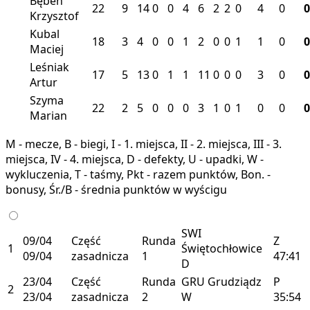
Bęben
22
9
14
0
0
4
6
2
2
0
4
0
0
Krzysztof
Kubal
18
3
4
0
0
1
2
0
0
1
1
0
0
Maciej
Leśniak
17
5
13
0
1
1
11
0
0
0
3
0
0
Artur
Szyma
22
2
5
0
0
0
3
1
0
1
0
0
0
Marian
M - mecze, B - biegi, I - 1. miejsca, II - 2. miejsca, III - 3.
miejsca, IV - 4. miejsca, D - defekty, U - upadki, W -
wykluczenia, T - taśmy, Pkt - razem punktów, Bon. -
bonusy, Śr./B - średnia punktów w wyścigu
SWI
09/04
Część
Runda
Z
1
Świętochłowice
09/04
zasadnicza
1
47:41
D
23/04
Część
Runda
GRU
Grudziądz
P
2
23/04
zasadnicza
2
W
35:54