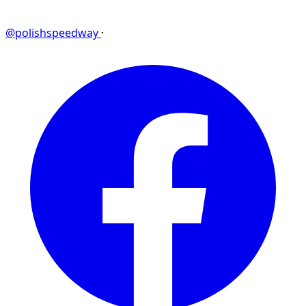
@polishspeedway
·