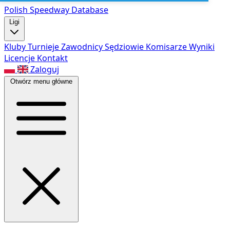
Polish Speed
way Database
Ligi
Kluby
Turnieje
Zawodnicy
Sędziowie
Komisarze
Wyniki
Licencje
Kontakt
Zaloguj
Otwórz menu główne