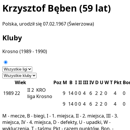
Krzysztof Bęben
(59 lat)
Polska, urodził się 07.02.1967 (Świerzowa)
Kluby
Krosno
(1989 - 1990)
Wiek
Poz
M
B
I
II
III
IV
D
U
W
T
Pkt
Bo
II
2
KRO
1989
22
9
14
0
0
4
6
2
2
0
4
0
liga
Krosno
9
14
0
0
4
6
2
2
0
4
0
M - mecze, B - biegi, I - 1. miejsca, II - 2. miejsca, III - 3.
miejsca, IV - 4. miejsca, D - defekty, U - upadki, W -
wykluczenia, T - taśmy, Pkt - razem punktów, Bon. -