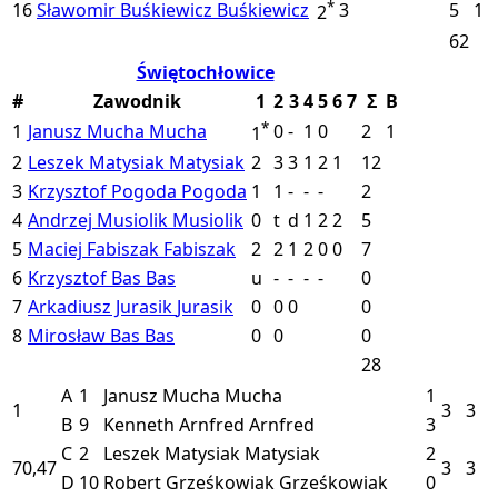
*
16
Sławomir Buśkiewicz
Buśkiewicz
3
5
1
2
62
Świętochłowice
#
Zawodnik
1
2
3
4
5
6
7
Σ
B
*
1
Janusz Mucha
Mucha
0
-
1
0
2
1
1
2
Leszek Matysiak
Matysiak
2
3
3
1
2
1
12
3
Krzysztof Pogoda
Pogoda
1
1
-
-
-
2
4
Andrzej Musiolik
Musiolik
0
t
d
1
2
2
5
5
Maciej Fabiszak
Fabiszak
2
2
1
2
0
0
7
6
Krzysztof Bas
Bas
u
-
-
-
-
0
7
Arkadiusz Jurasik
Jurasik
0
0
0
0
8
Mirosław Bas
Bas
0
0
0
28
A
1
Janusz Mucha
Mucha
1
1
3
3
B
9
Kenneth Arnfred
Arnfred
3
C
2
Leszek Matysiak
Matysiak
2
70,47
3
3
D
10
Robert Grześkowiak
Grześkowiak
0