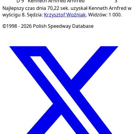
D
9
Kenneth Arnfred
Arnfred
3
Najlepszy czas dnia 70,22 sek. uzyskał Kenneth Arnfred w
wyścigu 8.
Sędzia:
Krzysztof Woźniak
.
Widzów: 1 000.
©1998 - 2026 Polish Speedway Database