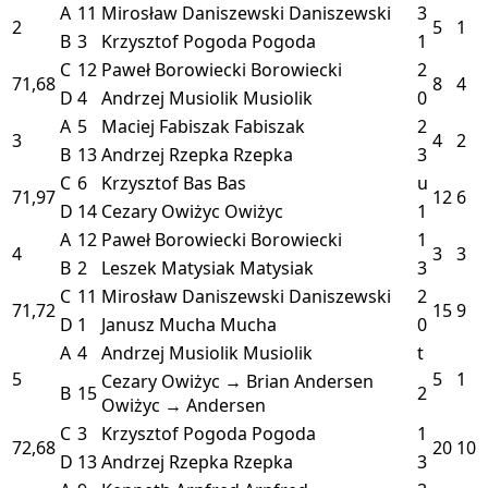
A
11
Mirosław Daniszewski
Daniszewski
3
2
5
1
B
3
Krzysztof Pogoda
Pogoda
1
C
12
Paweł Borowiecki
Borowiecki
2
71,68
8
4
D
4
Andrzej Musiolik
Musiolik
0
A
5
Maciej Fabiszak
Fabiszak
2
3
4
2
B
13
Andrzej Rzepka
Rzepka
3
C
6
Krzysztof Bas
Bas
u
71,97
12
6
D
14
Cezary Owiżyc
Owiżyc
1
A
12
Paweł Borowiecki
Borowiecki
1
4
3
3
B
2
Leszek Matysiak
Matysiak
3
C
11
Mirosław Daniszewski
Daniszewski
2
71,72
15
9
D
1
Janusz Mucha
Mucha
0
A
4
Andrzej Musiolik
Musiolik
t
5
5
1
Cezary Owiżyc → Brian Andersen
B
15
2
Owiżyc → Andersen
C
3
Krzysztof Pogoda
Pogoda
1
72,68
20
10
D
13
Andrzej Rzepka
Rzepka
3