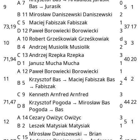
A
7
0
Bas → Jurasik
9
5
1
B
11
Mirosław Daniszewski
Daniszewski
2
C
5
Maciej Fabiszak
Fabiszak
1
73,19
37
17
D
12
Paweł Borowiecki
Borowiecki
3
A
10
Robert Grześkowiak
Grześkowiak
d
10
3
3
B
4
Andrzej Musiolik
Musiolik
2
C
13
Andrzej Rzepka
Rzepka
3
71,94
40
20
D
1
Janusz Mucha
Mucha
1
A
12
Paweł Borowiecki
Borowiecki
1
11
4
2
Krzysztof Bas → Maciej Fabiszak
Bas
B
5
2
→ Fabiszak
C
9
Kenneth Arnfred
Arnfred
3
71,47
44
22
Krzysztof Pogoda → Mirosław Bas
D
8
0
Pogoda → Bas
A
14
Cezary Owiżyc
Owiżyc
3
12
5
1
B
2
Leszek Matysiak
Matysiak
1
Mirosław Daniszewski → Brian
C
15
2