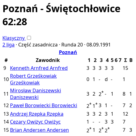
Poznań - Świętochłowice
62:28
Klasyczny
2 liga
·
Część zasadnicza ·
Runda 20 ·
08.09.1991
Poznań
#
Zawodnik
1
2
3
4
5
6
7
Σ
B
9
Kenneth Arnfred
Arnfred
3
3
3
3
3
15
Robert Grześkowiak
10
0
1
-
d
-
1
Grześkowiak
Mirosław Daniszewski
*
11
3
2
-
1
8
1
2
Daniszewski
*
*
12
Paweł Borowiecki
Borowiecki
3
1
-
7
2
2
1
13
Andrzej Rzepka
Rzepka
3
3
2
3
1
12
14
Cezary Owiżyc
Owiżyc
1
-
-
3
3
7
*
*
*
15
Brian Andersen
Andersen
1
7
3
2
2
2