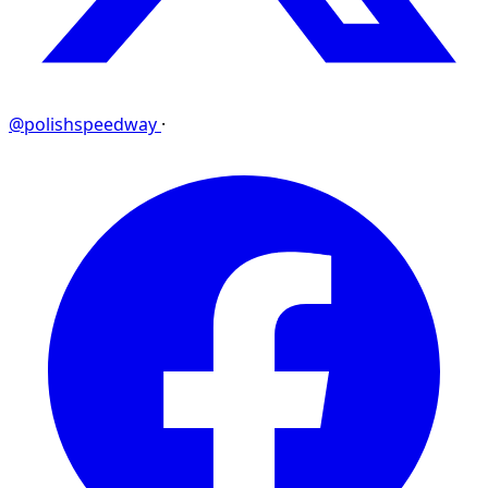
@polishspeedway
·