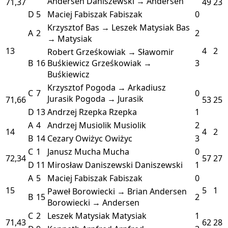
Andersen
Daniszewski → Andersen
71,37
49
23
D
5
Maciej Fabiszak
Fabiszak
0
Krzysztof Bas → Leszek Matysiak
Bas
A
2
2
→ Matysiak
13
4
2
Robert Grześkowiak → Sławomir
B
16
Buśkiewicz
Grześkowiak →
3
Buśkiewicz
Krzysztof Pogoda → Arkadiusz
C
7
0
Jurasik
Pogoda → Jurasik
71,66
53
25
D
13
Andrzej Rzepka
Rzepka
1
A
4
Andrzej Musiolik
Musiolik
2
14
4
2
B
14
Cezary Owiżyc
Owiżyc
3
C
1
Janusz Mucha
Mucha
0
72,34
57
27
D
11
Mirosław Daniszewski
Daniszewski
1
A
5
Maciej Fabiszak
Fabiszak
0
15
5
1
Paweł Borowiecki → Brian Andersen
B
15
2
Borowiecki → Andersen
C
2
Leszek Matysiak
Matysiak
1
71,43
62
28