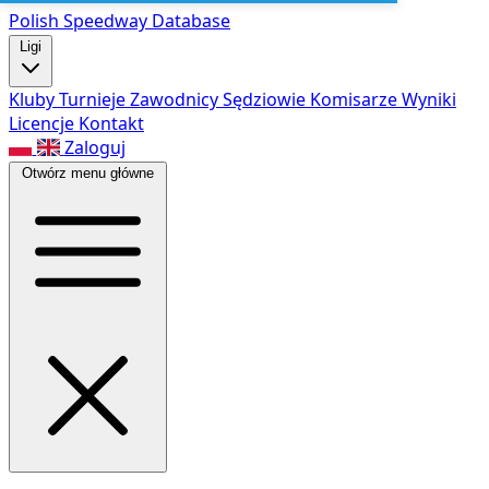
Polish Speed
way Database
Ligi
Kluby
Turnieje
Zawodnicy
Sędziowie
Komisarze
Wyniki
Licencje
Kontakt
Zaloguj
Otwórz menu główne