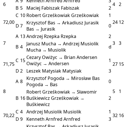
A
9
Kenneth Arnfred
Arnfred
3
6
4
2
B
5
Maciej Fabiszak
Fabiszak
2
C
10
Robert Grześkowiak
Grześkowiak
1
72,00
24
12
Krzysztof Bas → Arkadiusz Jurasik
D
7
0
Bas → Jurasik
A
13
Andrzej Rzepka
Rzepka
2
7
3
3
Janusz Mucha → Andrzej Musiolik
B
4
d
Mucha → Musiolik
Cezary Owiżyc → Brian Andersen
C
15
1
Owiżyc → Andersen
71,75
27
15
D
2
Leszek Matysiak
Matysiak
3
Krzysztof Pogoda → Mirosław Bas
A
8
0
Pogoda → Bas
8
5
1
Robert Grześkowiak → Sławomir
B
16
Buśkiewicz
Grześkowiak →
2
Buśkiewicz
C
4
Andrzej Musiolik
Musiolik
1
70,22
32
16
D
9
Kenneth Arnfred
Arnfred
3
Krzysztof Bas → Arkadiusz Jurasik