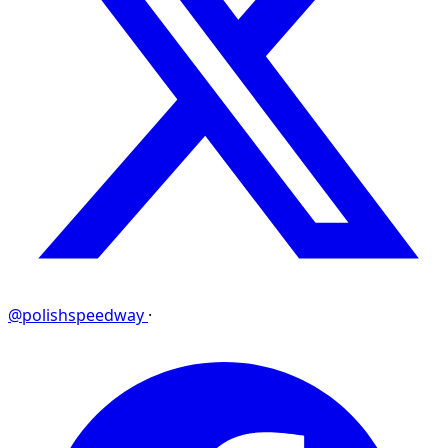
@polishspeedway
·