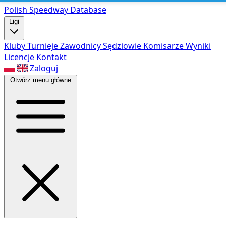
Polish Speed
way Database
Ligi
Kluby
Turnieje
Zawodnicy
Sędziowie
Komisarze
Wyniki
Licencje
Kontakt
Zaloguj
Otwórz menu główne