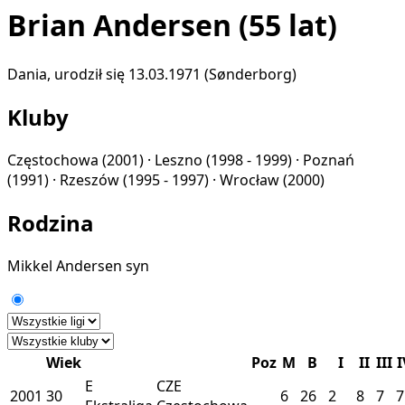
Brian Andersen
(55 lat)
Dania, urodził się 13.03.1971 (Sønderborg)
Kluby
Częstochowa
(2001) ·
Leszno
(1998 - 1999) ·
Poznań
(1991) ·
Rzeszów
(1995 - 1997) ·
Wrocław
(2000)
Rodzina
Mikkel Andersen
syn
Wiek
Poz
M
B
I
II
III
I
E
CZE
2001
30
6
26
2
8
7
7