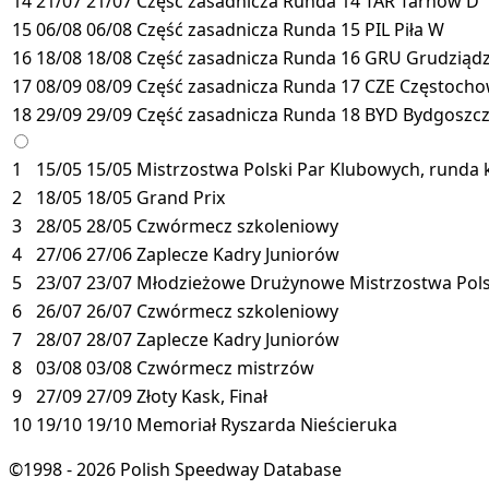
14
21/07
21/07
Część zasadnicza
Runda 14
TAR
Tarnów
D
15
06/08
06/08
Część zasadnicza
Runda 15
PIL
Piła
W
16
18/08
18/08
Część zasadnicza
Runda 16
GRU
Grudziąd
17
08/09
08/09
Część zasadnicza
Runda 17
CZE
Częstoch
18
29/09
29/09
Część zasadnicza
Runda 18
BYD
Bydgoszc
1
15/05
15/05
Mistrzostwa Polski Par Klubowych, runda k
2
18/05
18/05
Grand Prix
3
28/05
28/05
Czwórmecz szkoleniowy
4
27/06
27/06
Zaplecze Kadry Juniorów
5
23/07
23/07
Młodzieżowe Drużynowe Mistrzostwa Polsk
6
26/07
26/07
Czwórmecz szkoleniowy
7
28/07
28/07
Zaplecze Kadry Juniorów
8
03/08
03/08
Czwórmecz mistrzów
9
27/09
27/09
Złoty Kask, Finał
10
19/10
19/10
Memoriał Ryszarda Nieścieruka
©1998 - 2026 Polish Speedway Database