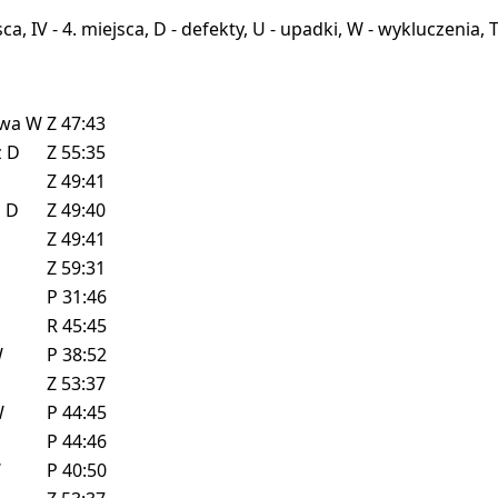
miejsca, IV - 4. miejsca, D - defekty, U - upadki, W - wykluczeni
owa
W
Z
47:43
z
D
Z
55:35
Z
49:41
z
D
Z
49:40
Z
49:41
Z
59:31
P
31:46
D
R
45:45
W
P
38:52
Z
53:37
W
P
44:45
P
44:46
W
P
40:50