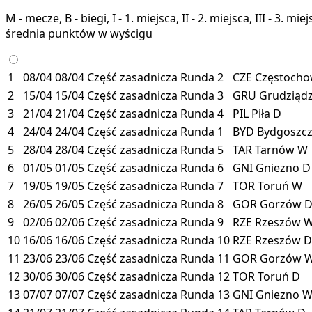
M - mecze, B - biegi, I - 1. miejsca, II - 2. miejsca, III - 3. 
średnia punktów w wyścigu
1
08/04
08/04
Część zasadnicza
Runda 2
CZE
Częstoch
2
15/04
15/04
Część zasadnicza
Runda 3
GRU
Grudziąd
3
21/04
21/04
Część zasadnicza
Runda 4
PIL
Piła
D
4
24/04
24/04
Część zasadnicza
Runda 1
BYD
Bydgoszc
5
28/04
28/04
Część zasadnicza
Runda 5
TAR
Tarnów
W
6
01/05
01/05
Część zasadnicza
Runda 6
GNI
Gniezno
D
7
19/05
19/05
Część zasadnicza
Runda 7
TOR
Toruń
W
8
26/05
26/05
Część zasadnicza
Runda 8
GOR
Gorzów
9
02/06
02/06
Część zasadnicza
Runda 9
RZE
Rzeszów
10
16/06
16/06
Część zasadnicza
Runda 10
RZE
Rzeszów
D
11
23/06
23/06
Część zasadnicza
Runda 11
GOR
Gorzów
12
30/06
30/06
Część zasadnicza
Runda 12
TOR
Toruń
D
13
07/07
07/07
Część zasadnicza
Runda 13
GNI
Gniezno