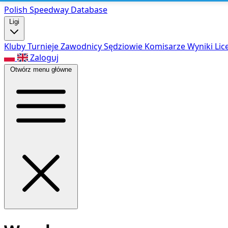
Polish Speed
way Database
Ligi
Kluby
Turnieje
Zawodnicy
Sędziowie
Komisarze
Wyniki
Lic
Zaloguj
Otwórz menu główne