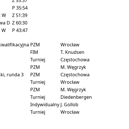
Z
53:37
P
35:54
z
W
Z
51:39
owa
D
Z
60:30
z
W
P
43:47
walifikacyjna
PZM
Wrocław
FIM
T. Knudsen
Turniej
Częstochowa
PZM
M. Węgrzyk
i, runda 3
PZM
Częstochowa
Turniej
Wrocław
PZM
M. Węgrzyk
Turniej
Diedenbergen
Indywidualny
J. Gollob
Turniej
Wrocław