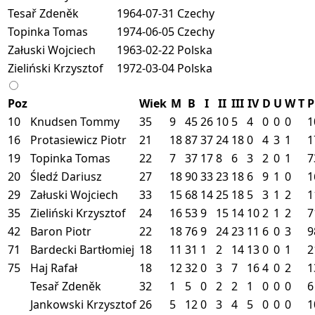
Tesař Zdeněk
1964-07-31
Czechy
Topinka Tomas
1974-06-05
Czechy
Załuski Wojciech
1963-02-22
Polska
Zieliński Krzysztof
1972-03-04
Polska
Poz
Wiek
M
B
I
II
III
IV
D
U
W
T
P
10
Knudsen Tommy
35
9
45
26
10
5
4
0
0
0
1
16
Protasiewicz Piotr
21
18
87
37
24
18
0
4
3
1
1
19
Topinka Tomas
22
7
37
17
8
6
3
2
0
1
7
20
Śledź Dariusz
27
18
90
33
23
18
6
9
1
0
1
29
Załuski Wojciech
33
15
68
14
25
18
5
3
1
2
1
35
Zieliński Krzysztof
24
16
53
9
15
14
10
2
1
2
7
42
Baron Piotr
22
18
76
9
24
23
11
6
0
3
9
71
Bardecki Bartłomiej
18
11
31
1
2
14
13
0
0
1
2
75
Haj Rafał
18
12
32
0
3
7
16
4
0
2
1
Tesař Zdeněk
32
1
5
0
2
2
1
0
0
0
6
Jankowski Krzysztof
26
5
12
0
3
4
5
0
0
0
1