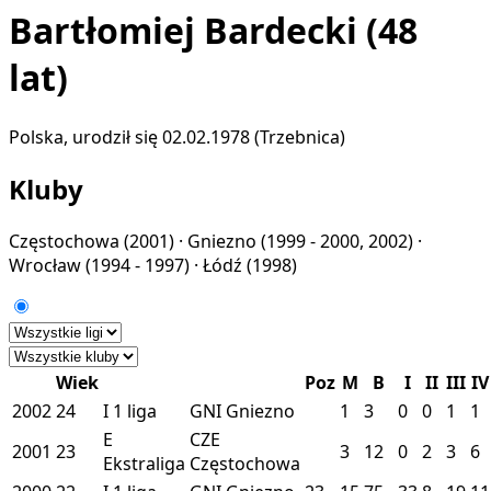
Bartłomiej Bardecki
(48
lat)
Polska, urodził się 02.02.1978 (Trzebnica)
Kluby
Częstochowa
(2001) ·
Gniezno
(1999 - 2000, 2002) ·
Wrocław
(1994 - 1997) ·
Łódź
(1998)
Wiek
Poz
M
B
I
II
III
IV
2002
24
I
1 liga
GNI
Gniezno
1
3
0
0
1
1
E
CZE
2001
23
3
12
0
2
3
6
Ekstraliga
Częstochowa