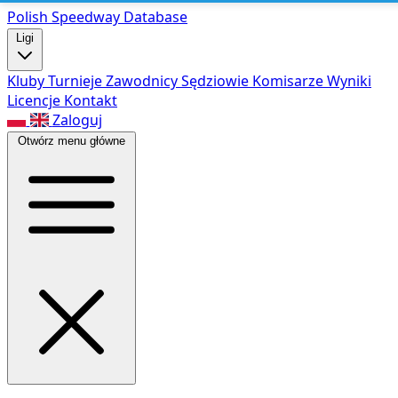
Polish Speed
way Database
Ligi
Kluby
Turnieje
Zawodnicy
Sędziowie
Komisarze
Wyniki
Licencje
Kontakt
Zaloguj
Otwórz menu główne