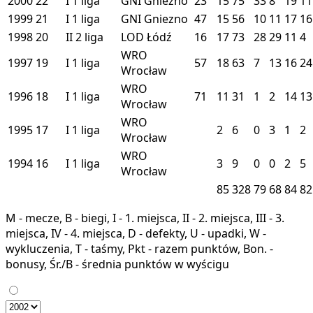
2000
22
I
1 liga
GNI
Gniezno
23
15
75
33
8
19
11
1999
21
I
1 liga
GNI
Gniezno
47
15
56
10
11
17
16
1998
20
II
2 liga
LOD
Łódź
16
17
73
28
29
11
4
WRO
1997
19
I
1 liga
57
18
63
7
13
16
24
Wrocław
WRO
1996
18
I
1 liga
71
11
31
1
2
14
13
Wrocław
WRO
1995
17
I
1 liga
2
6
0
3
1
2
Wrocław
WRO
1994
16
I
1 liga
3
9
0
0
2
5
Wrocław
85
328
79
68
84
82
M - mecze, B - biegi, I - 1. miejsca, II - 2. miejsca, III - 3.
miejsca, IV - 4. miejsca, D - defekty, U - upadki, W -
wykluczenia, T - taśmy, Pkt - razem punktów, Bon. -
bonusy, Śr./B - średnia punktów w wyścigu