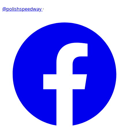
@polishspeedway
·