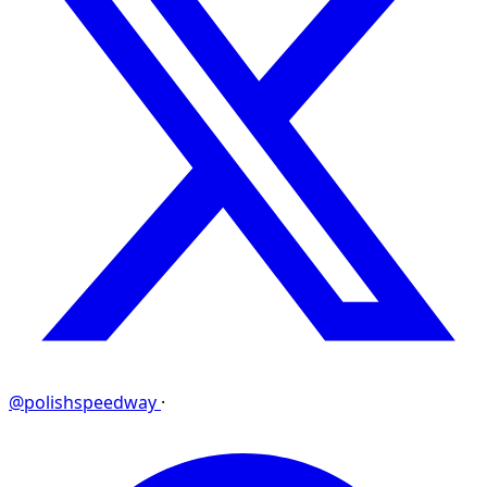
@polishspeedway
·