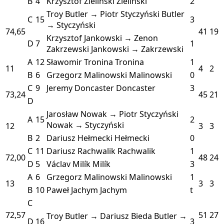
B
4
Krzysztof Zieliński
Zieliński
2
Troy Butler → Piotr Styczyński
Butler
C
15
3
→ Styczyński
74,65
41
19
Krzysztof Jankowski → Zenon
D
7
1
Zakrzewski
Jankowski → Zakrzewski
A
12
Sławomir Tronina
Tronina
1
11
4
2
B
6
Grzegorz Malinowski
Malinowski
0
C
9
Jeremy Doncaster
Doncaster
3
73,24
45
21
D
Jarosław Nowak → Piotr Styczyński
A
15
2
Nowak → Styczyński
12
3
3
B
2
Dariusz Hełmecki
Hełmecki
0
C
11
Dariusz Rachwalik
Rachwalik
1
72,00
48
24
D
5
Václav Milík
Milík
3
A
6
Grzegorz Malinowski
Malinowski
1
13
3
3
B
10
Paweł Jachym
Jachym
t
C
72,57
51
27
Troy Butler → Dariusz Bieda
Butler →
D
16
3