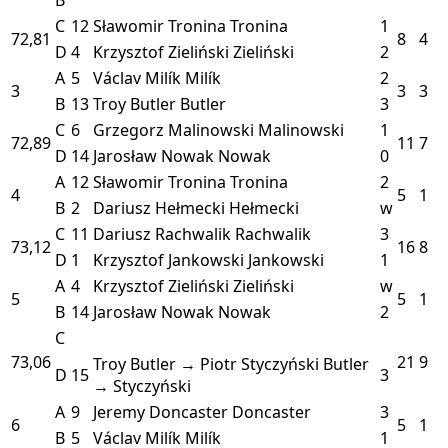
C
12
Sławomir Tronina
Tronina
1
72,81
8
4
D
4
Krzysztof Zieliński
Zieliński
2
A
5
Václav Milík
Milík
2
3
3
3
B
13
Troy Butler
Butler
3
C
6
Grzegorz Malinowski
Malinowski
1
72,89
11
7
D
14
Jarosław Nowak
Nowak
0
A
12
Sławomir Tronina
Tronina
2
4
5
1
B
2
Dariusz Hełmecki
Hełmecki
w
C
11
Dariusz Rachwalik
Rachwalik
3
73,12
16
8
D
1
Krzysztof Jankowski
Jankowski
1
A
4
Krzysztof Zieliński
Zieliński
w
5
5
1
B
14
Jarosław Nowak
Nowak
2
C
73,06
21
9
Troy Butler → Piotr Styczyński
Butler
D
15
3
→ Styczyński
A
9
Jeremy Doncaster
Doncaster
3
6
5
1
B
5
Václav Milík
Milík
1