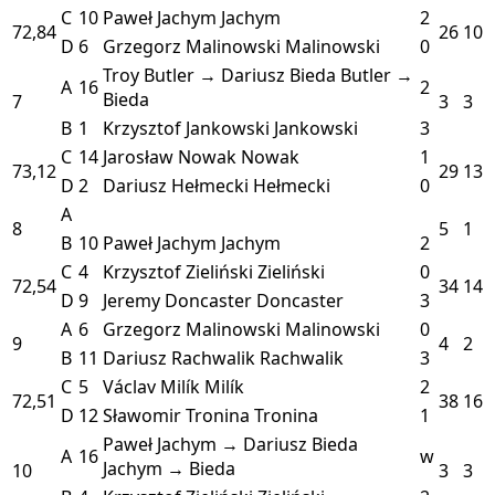
C
10
Paweł Jachym
Jachym
2
72,84
26
10
D
6
Grzegorz Malinowski
Malinowski
0
Troy Butler → Dariusz Bieda
Butler →
A
16
2
Bieda
7
3
3
B
1
Krzysztof Jankowski
Jankowski
3
C
14
Jarosław Nowak
Nowak
1
73,12
29
13
D
2
Dariusz Hełmecki
Hełmecki
0
A
8
5
1
B
10
Paweł Jachym
Jachym
2
C
4
Krzysztof Zieliński
Zieliński
0
72,54
34
14
D
9
Jeremy Doncaster
Doncaster
3
A
6
Grzegorz Malinowski
Malinowski
0
9
4
2
B
11
Dariusz Rachwalik
Rachwalik
3
C
5
Václav Milík
Milík
2
72,51
38
16
D
12
Sławomir Tronina
Tronina
1
Paweł Jachym → Dariusz Bieda
A
16
w
Jachym → Bieda
10
3
3