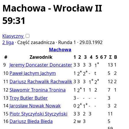
Machowa - Wrocław II
59:31
Klasyczny
2 liga
·
Część zasadnicza ·
Runda 1 ·
29.03.1992
Machowa
#
Zawodnik
1
2
3
4
5
6
7
Σ
B
*
9
Jeremy Doncaster
Doncaster
3
3
3
3
13
1
1
*
*
10
Paweł Jachym
Jachym
1
-
t
5
2
2
2
*
*
11
Dariusz Rachwalik
Rachwalik
3
3
3
12
2
1
2
*
12
Sławomir Tronina
Tronina
1
1
1
2
7
1
2
13
Troy Butler
Butler
3
-
-
-
-
3
*
*
14
Jarosław Nowak
Nowak
0
-
-
3
2
2
1
15
Piotr Styczyński
Styczyński
3
3
2
3
11
16
Dariusz Bieda
Bieda
2
w
3
5
59