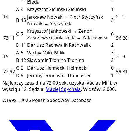
Bieda
A
4
Krzysztof Zieliński
Zieliński
1
14
5
1
Jarosław Nowak → Piotr Styczyński
B
15
3
Nowak → Styczyński
Krzysztof Jankowski → Zenon
C
7
0
Zakrzewski
Jankowski → Zakrzewski
73,11
56
28
D
11
Dariusz Rachwalik
Rachwalik
2
A
5
Václav Milík
Milík
3
15
3
3
B
12
Sławomir Tronina
Tronina
2
C
2
Dariusz Hełmecki
Hełmecki
0
72,92
59
31
D
9
Jeremy Doncaster
Doncaster
1
Najlepszy czas dnia 72,00 sek. uzyskał Václav Milík w
wyścigu 12.
Sędzia:
Maciej Spychała
.
Widzów: 2 000.
©1998 - 2026 Polish Speedway Database