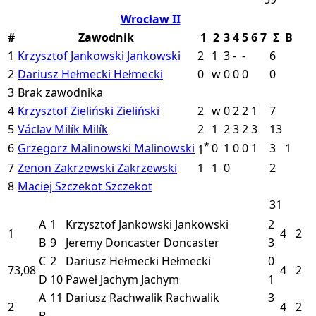
Wrocław II
#
Zawodnik
1
2
3
4
5
6
7
Σ
B
1
Krzysztof Jankowski
Jankowski
2
1
3
-
-
6
2
Dariusz Hełmecki
Hełmecki
0
w
0
0
0
0
3
Brak zawodnika
4
Krzysztof Zieliński
Zieliński
2
w
0
2
2
1
7
5
Václav Milík
Milík
2
1
2
3
2
3
13
*
6
Grzegorz Malinowski
Malinowski
0
1
0
0
1
3
1
1
7
Zenon Zakrzewski
Zakrzewski
1
1
0
2
8
Maciej Szczekot
Szczekot
31
A
1
Krzysztof Jankowski
Jankowski
2
1
4
2
B
9
Jeremy Doncaster
Doncaster
3
C
2
Dariusz Hełmecki
Hełmecki
0
73,08
4
2
D
10
Paweł Jachym
Jachym
1
A
11
Dariusz Rachwalik
Rachwalik
3
2
4
2
B