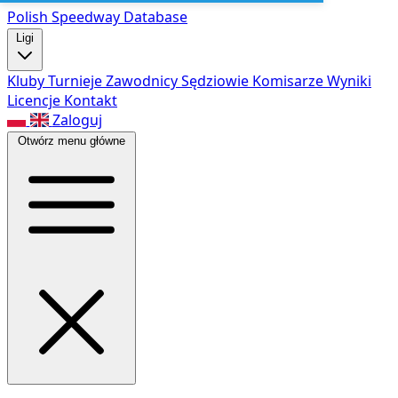
Polish Speed
way Database
Ligi
Kluby
Turnieje
Zawodnicy
Sędziowie
Komisarze
Wyniki
Licencje
Kontakt
Zaloguj
Otwórz menu główne