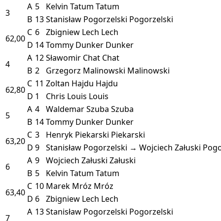
A
5
Kelvin Tatum
Tatum
3
B
13
Stanisław Pogorzelski
Pogorzelski
C
6
Zbigniew Lech
Lech
62,00
D
14
Tommy Dunker
Dunker
A
12
Sławomir Chat
Chat
4
B
2
Grzegorz Malinowski
Malinowski
C
11
Zoltan Hajdu
Hajdu
62,80
D
1
Chris Louis
Louis
A
4
Waldemar Szuba
Szuba
5
B
14
Tommy Dunker
Dunker
C
3
Henryk Piekarski
Piekarski
63,20
D
9
Stanisław Pogorzelski → Wojciech Załuski
Pogo
A
9
Wojciech Załuski
Załuski
6
B
5
Kelvin Tatum
Tatum
C
10
Marek Mróz
Mróz
63,40
D
6
Zbigniew Lech
Lech
A
13
Stanisław Pogorzelski
Pogorzelski
7