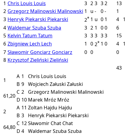
1
Chris Louis
Louis
3
2
3
3
2
13
2
Grzegorz Malinowski
Malinowski
1
u
-
0
-
1
*
3
Henryk Piekarski
Piekarski
1
u
0
1
4
1
2
4
Waldemar Szuba
Szuba
3
2
1
0
0
6
5
Kelvin Tatum
Tatum
3
3
3
3
3
15
*
6
Zbigniew Lech
Lech
1
0
1
0
4
1
2
7
Sławomir Gonciarz
Gonciarz
0
0
0
8
Krzysztof Zieliński
Zieliński
43
A
1
Chris Louis
Louis
1
B
9
Wojciech Załuski
Załuski
C
2
Grzegorz Malinowski
Malinowski
61,20
D
10
Marek Mróz
Mróz
A
11
Zoltan Hajdu
Hajdu
2
B
3
Henryk Piekarski
Piekarski
C
12
Sławomir Chat
Chat
64,80
D
4
Waldemar Szuba
Szuba