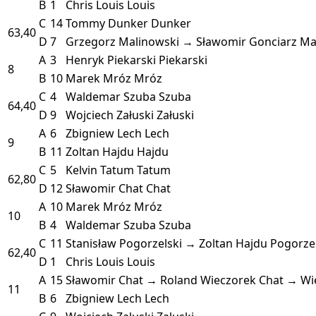
B
1
Chris Louis
Louis
C
14
Tommy Dunker
Dunker
63,40
D
7
Grzegorz Malinowski → Sławomir Gonciarz
Ma
A
3
Henryk Piekarski
Piekarski
8
B
10
Marek Mróz
Mróz
C
4
Waldemar Szuba
Szuba
64,40
D
9
Wojciech Załuski
Załuski
A
6
Zbigniew Lech
Lech
9
B
11
Zoltan Hajdu
Hajdu
C
5
Kelvin Tatum
Tatum
62,80
D
12
Sławomir Chat
Chat
A
10
Marek Mróz
Mróz
10
B
4
Waldemar Szuba
Szuba
C
11
Stanisław Pogorzelski → Zoltan Hajdu
Pogorze
62,40
D
1
Chris Louis
Louis
A
15
Sławomir Chat → Roland Wieczorek
Chat → Wi
11
B
6
Zbigniew Lech
Lech