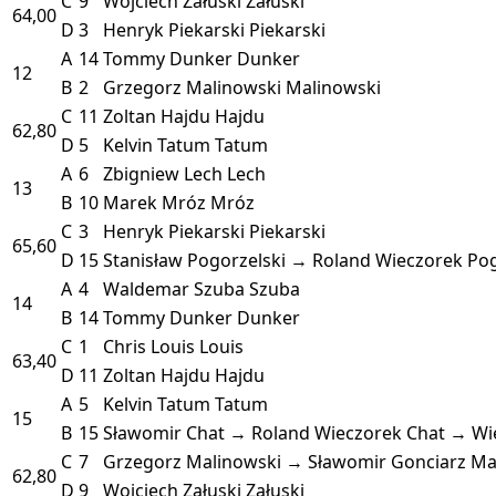
C
9
Wojciech Załuski
Załuski
64,00
D
3
Henryk Piekarski
Piekarski
A
14
Tommy Dunker
Dunker
12
B
2
Grzegorz Malinowski
Malinowski
C
11
Zoltan Hajdu
Hajdu
62,80
D
5
Kelvin Tatum
Tatum
A
6
Zbigniew Lech
Lech
13
B
10
Marek Mróz
Mróz
C
3
Henryk Piekarski
Piekarski
65,60
D
15
Stanisław Pogorzelski → Roland Wieczorek
Pog
A
4
Waldemar Szuba
Szuba
14
B
14
Tommy Dunker
Dunker
C
1
Chris Louis
Louis
63,40
D
11
Zoltan Hajdu
Hajdu
A
5
Kelvin Tatum
Tatum
15
B
15
Sławomir Chat → Roland Wieczorek
Chat → Wi
C
7
Grzegorz Malinowski → Sławomir Gonciarz
Ma
62,80
D
9
Wojciech Załuski
Załuski