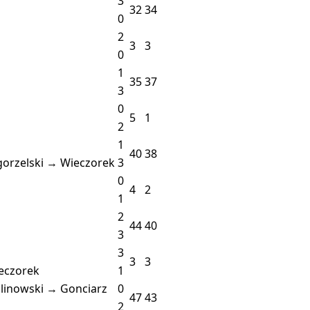
3
32
34
0
2
3
3
0
1
35
37
3
0
5
1
2
1
40
38
orzelski → Wieczorek
3
0
4
2
1
2
44
40
3
3
3
3
eczorek
1
linowski → Gonciarz
0
47
43
2