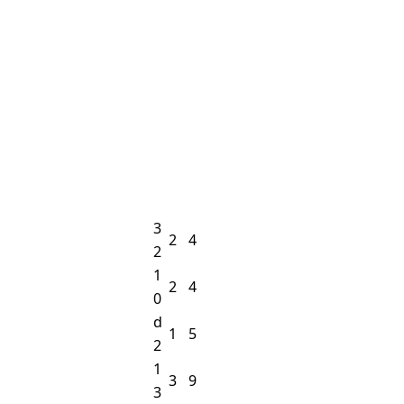
3
2
4
2
1
2
4
0
d
1
5
2
1
3
9
3