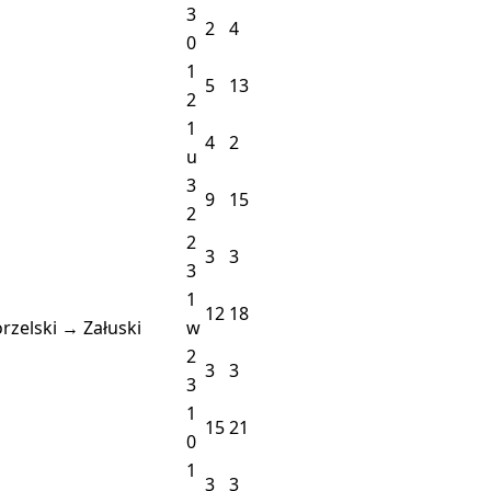
3
2
4
0
1
5
13
2
1
4
2
u
3
9
15
2
2
3
3
3
1
12
18
rzelski → Załuski
w
2
3
3
3
1
15
21
0
1
3
3