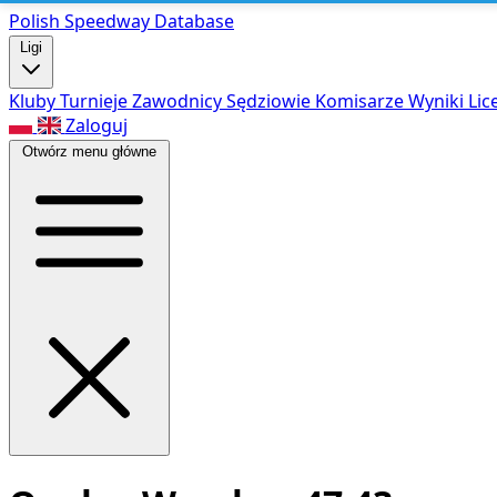
Polish Speed
way Database
Ligi
Kluby
Turnieje
Zawodnicy
Sędziowie
Komisarze
Wyniki
Lic
Zaloguj
Otwórz menu główne