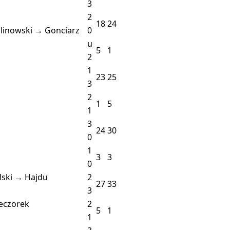
3
2
18
24
linowski → Gonciarz
0
u
5
1
2
1
23
25
3
2
1
5
1
3
24
30
0
1
3
3
0
lski → Hajdu
2
27
33
3
eczorek
2
5
1
1