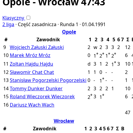
Opole - Wrocław 47:43
Klasyczny
2 liga
·
Część zasadnicza ·
Runda 1 ·
01.04.1991
Opole
#
Zawodnik
1
2
3
4
5
6
7
Σ
9
Wojciech Załuski
Załuski
2
w
2
3
3
2
12
*
*
*
*
10
Marek Mróz
Mróz
0
6
1
2
1
2
*
11
Zoltan Hajdu
Hajdu
d
3
1
2
3
10
1
12
Sławomir Chat
Chat
1
1
0
-
-
2
*
13
Stanisław Pogorzelski
Pogorzelski
0
-
-
-
1
1
14
Tommy Dunker
Dunker
2
3
2
2
1
10
*
*
15
Roland Wieczorek
Wieczorek
3
6
2
1
16
Dariusz Wach
Wach
47
Wrocław
#
Zawodnik
1
2
3
4
5
6
7
Σ
B