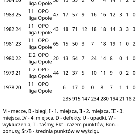
liga
Opole
I
1
OPO
1983
25
47
17
57
9
16
16
12
3
1
0
liga
Opole
I
1
OPO
1982
24
43
18
71
12
18
18
14
3
3
3
liga
Opole
I
1
OPO
1981
23
65
15
50
3
7
18
19
1
0
2
liga
Opole
II
2
OPO
1980
22
20
13
54
7
24
14
8
0
1
0
liga
Opole
II
2
OPO
1979
21
44
12
37
5
10
11
9
0
2
0
liga
Opole
I
1
OPO
1978
20
6
17
0
0
8
7
1
1
0
liga
Opole
235
915
147
234
280
194
21
18
2
M - mecze, B - biegi, I - 1. miejsca, II - 2. miejsca, III - 3.
miejsca, IV - 4. miejsca, D - defekty, U - upadki, W -
wykluczenia, T - taśmy, Pkt - razem punktów, Bon. -
bonusy, Śr./B - średnia punktów w wyścigu