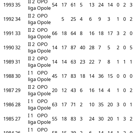
II
2
OPO
1993
35
54
17
61
5
13
24
14
0
2
3
liga
Opole
II
2
OPO
1992
34
5
25
4
6
9
3
1
0
2
liga
Opole
II
2
OPO
1991
33
66
18
64
8
16
18
17
3
2
0
liga
Opole
II
2
OPO
1990
32
14
17
87
40
28
7
5
2
0
5
liga
Opole
II
2
OPO
1989
31
14
14
63
23
22
7
8
1
1
1
liga
Opole
I
1
OPO
1988
30
45
17
83
18
14
36
15
0
0
0
liga
Opole
II
2
OPO
1987
29
20
12
43
6
16
14
4
1
0
2
liga
Opole
I
1
OPO
1986
28
63
17
71
2
10
35
20
3
0
1
liga
Opole
I
1
OPO
1985
27
55
18
83
3
24
30
20
1
3
2
liga
Opole
I
1
OPO
1984
26
58
15
39
2
6
14
14
1
2
0