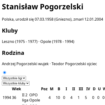
Stanisław Pogorzelski
Polska, urodził się 07.03.1958 (Gniezno), zmarł 12.01.2004
Kluby
Leszno
(1975 - 1977) ·
Opole
(1978 - 1994)
Rodzina
Andrzej Pogorzelski
wujek
·
Teodor Pogorzelski
ojciec
Wiek
Poz
M
B
I
II
III
IV
D
U
II
2
OPO
1994
36
4
10
0
4
1
5
0
0
0
liga
Opole