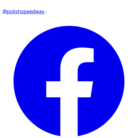
@polishspeedway
·