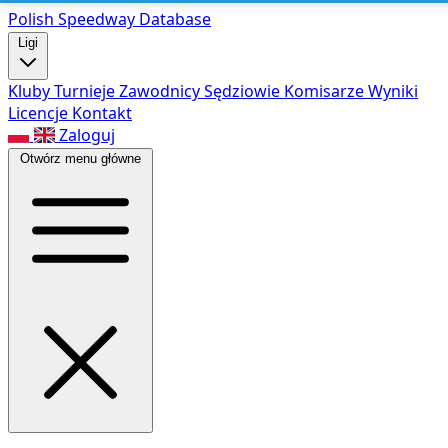
Polish Speed
way Database
Ligi
Kluby
Turnieje
Zawodnicy
Sędziowie
Komisarze
Wyniki
Licencje
Kontakt
Zaloguj
Otwórz menu główne