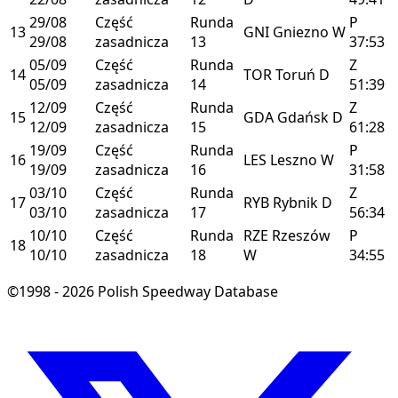
29/08
Część
Runda
P
13
GNI
Gniezno
W
29/08
zasadnicza
13
37:53
05/09
Część
Runda
Z
14
TOR
Toruń
D
05/09
zasadnicza
14
51:39
12/09
Część
Runda
Z
15
GDA
Gdańsk
D
12/09
zasadnicza
15
61:28
19/09
Część
Runda
P
16
LES
Leszno
W
19/09
zasadnicza
16
31:58
03/10
Część
Runda
Z
17
RYB
Rybnik
D
03/10
zasadnicza
17
56:34
10/10
Część
Runda
RZE
Rzeszów
P
18
10/10
zasadnicza
18
W
34:55
©1998 - 2026 Polish Speedway Database