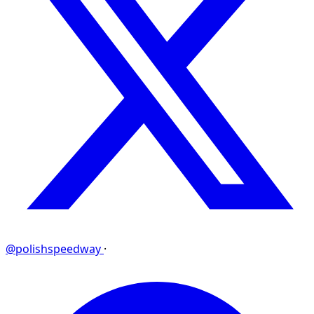
@polishspeedway
·