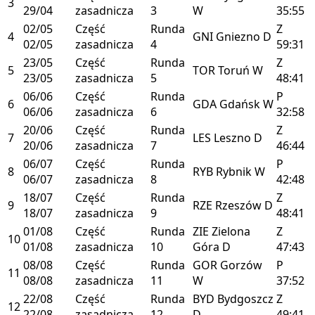
3
29/04
zasadnicza
3
W
35:55
02/05
Część
Runda
Z
4
GNI
Gniezno
D
02/05
zasadnicza
4
59:31
23/05
Część
Runda
Z
5
TOR
Toruń
W
23/05
zasadnicza
5
48:41
06/06
Część
Runda
P
6
GDA
Gdańsk
W
06/06
zasadnicza
6
32:58
20/06
Część
Runda
Z
7
LES
Leszno
D
20/06
zasadnicza
7
46:44
06/07
Część
Runda
P
8
RYB
Rybnik
W
06/07
zasadnicza
8
42:48
18/07
Część
Runda
Z
9
RZE
Rzeszów
D
18/07
zasadnicza
9
48:41
01/08
Część
Runda
ZIE
Zielona
Z
10
01/08
zasadnicza
10
Góra
D
47:43
08/08
Część
Runda
GOR
Gorzów
P
11
08/08
zasadnicza
11
W
37:52
22/08
Część
Runda
BYD
Bydgoszcz
Z
12
22/08
zasadnicza
12
D
49:41