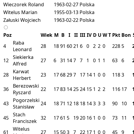
Wieczorek Roland
1963-02-27
Polska
Witelus Marian
1955-03-13
Polska
Załuski Wojciech
1963-02-22
Polska
Poz
Wiek
M
B
I
II
III
IV
D
U
W
T
Pkt
Bon
Raba
4
28
18
91
60
21
6
0
2
2
0
228
5
Leonard
Siekierka
12
27
6
31
14
7
7
1
0
1
1
63
6
Alfred
Karwat
28
23
17
68
29
7
17
14
1
0
0
118
3
Herbert
Berezowski
36
22
17
83
14
25
24
15
1
2
2
116
17
Ryszard
Pogorzelski
43
24
18
71
12
18
18
14
3
3
3
90
10
Stanisław
Stach
45
32
17
61
5
19
20
16
1
0
0
73
11
Franciszek
Witelus
61
27
15
50
3
7
22
17
1
0
0
45
9