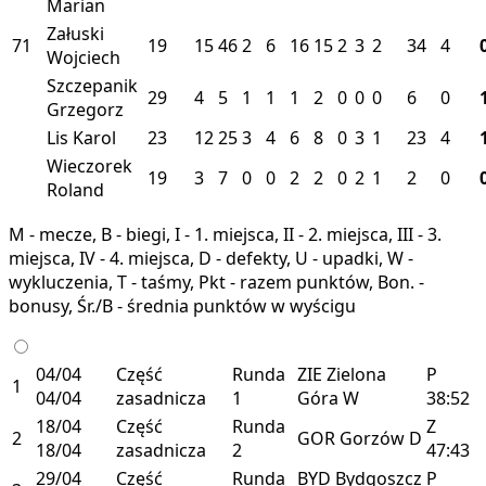
Marian
Załuski
71
19
15
46
2
6
16
15
2
3
2
34
4
Wojciech
Szczepanik
29
4
5
1
1
1
2
0
0
0
6
0
Grzegorz
Lis Karol
23
12
25
3
4
6
8
0
3
1
23
4
Wieczorek
19
3
7
0
0
2
2
0
2
1
2
0
Roland
M - mecze, B - biegi, I - 1. miejsca, II - 2. miejsca, III - 3.
miejsca, IV - 4. miejsca, D - defekty, U - upadki, W -
wykluczenia, T - taśmy, Pkt - razem punktów, Bon. -
bonusy, Śr./B - średnia punktów w wyścigu
04/04
Część
Runda
ZIE
Zielona
P
1
04/04
zasadnicza
1
Góra
W
38:52
18/04
Część
Runda
Z
2
GOR
Gorzów
D
18/04
zasadnicza
2
47:43
29/04
Część
Runda
BYD
Bydgoszcz
P