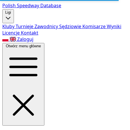
Polish Speed
way Database
Ligi
Kluby
Turnieje
Zawodnicy
Sędziowie
Komisarze
Wyniki
Licencje
Kontakt
Zaloguj
Otwórz menu główne