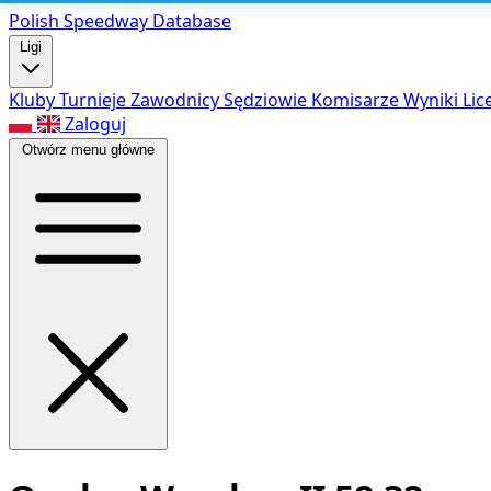
Polish Speed
way Database
Ligi
Kluby
Turnieje
Zawodnicy
Sędziowie
Komisarze
Wyniki
Lic
Zaloguj
Otwórz menu główne