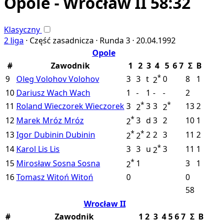
Opole - Wrocław II 58:32
Klasyczny
2 liga
·
Część zasadnicza ·
Runda 3 ·
20.04.1992
Opole
#
Zawodnik
1
2
3
4
5
6
7
Σ
B
*
9
Oleg Volohov
Volohov
3
3
t
0
8
1
2
10
Dariusz Wach
Wach
1
-
1
-
-
2
*
*
11
Roland Wieczorek
Wieczorek
3
3
3
13
2
2
2
*
12
Marek Mróz
Mróz
3
d
3
2
10
1
2
*
*
13
Igor Dubinin
Dubinin
2
2
3
11
2
2
2
*
14
Karol Lis
Lis
3
3
u
3
11
1
2
*
15
Mirosław Sosna
Sosna
1
3
1
2
16
Tomasz Witoń
Witoń
0
0
58
Wrocław II
#
Zawodnik
1
2
3
4
5
6
7
Σ
B