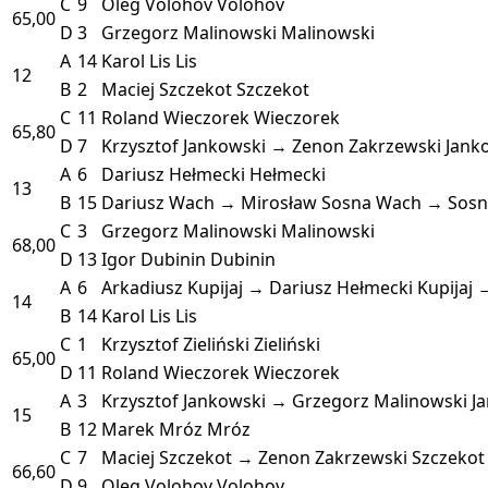
C
9
Oleg Volohov
Volohov
65,00
D
3
Grzegorz Malinowski
Malinowski
A
14
Karol Lis
Lis
12
B
2
Maciej Szczekot
Szczekot
C
11
Roland Wieczorek
Wieczorek
65,80
D
7
Krzysztof Jankowski → Zenon Zakrzewski
Jank
A
6
Dariusz Hełmecki
Hełmecki
13
B
15
Dariusz Wach → Mirosław Sosna
Wach → Sosn
C
3
Grzegorz Malinowski
Malinowski
68,00
D
13
Igor Dubinin
Dubinin
A
6
Arkadiusz Kupijaj → Dariusz Hełmecki
Kupijaj 
14
B
14
Karol Lis
Lis
C
1
Krzysztof Zieliński
Zieliński
65,00
D
11
Roland Wieczorek
Wieczorek
A
3
Krzysztof Jankowski → Grzegorz Malinowski
J
15
B
12
Marek Mróz
Mróz
C
7
Maciej Szczekot → Zenon Zakrzewski
Szczekot
66,60
D
9
Oleg Volohov
Volohov