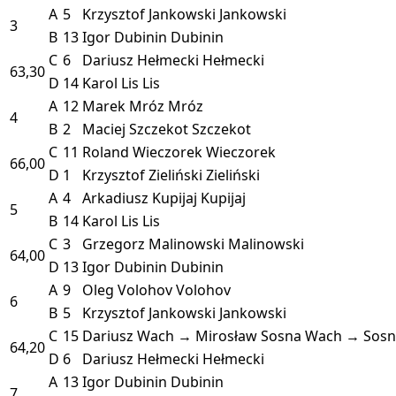
A
5
Krzysztof Jankowski
Jankowski
3
B
13
Igor Dubinin
Dubinin
C
6
Dariusz Hełmecki
Hełmecki
63,30
D
14
Karol Lis
Lis
A
12
Marek Mróz
Mróz
4
B
2
Maciej Szczekot
Szczekot
C
11
Roland Wieczorek
Wieczorek
66,00
D
1
Krzysztof Zieliński
Zieliński
A
4
Arkadiusz Kupijaj
Kupijaj
5
B
14
Karol Lis
Lis
C
3
Grzegorz Malinowski
Malinowski
64,00
D
13
Igor Dubinin
Dubinin
A
9
Oleg Volohov
Volohov
6
B
5
Krzysztof Jankowski
Jankowski
C
15
Dariusz Wach → Mirosław Sosna
Wach → Sosn
64,20
D
6
Dariusz Hełmecki
Hełmecki
A
13
Igor Dubinin
Dubinin
7