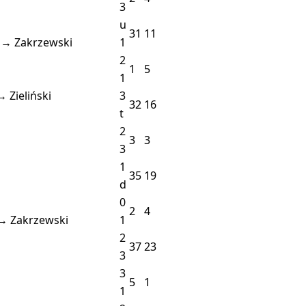
3
u
31
11
 → Zakrzewski
1
2
1
5
1
→ Zieliński
3
32
16
t
2
3
3
3
1
35
19
d
0
2
4
 → Zakrzewski
1
2
37
23
3
3
5
1
1