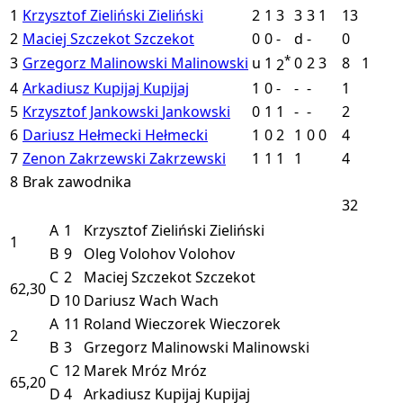
1
Krzysztof Zieliński
Zieliński
2
1
3
3
3
1
13
2
Maciej Szczekot
Szczekot
0
0
-
d
-
0
*
3
Grzegorz Malinowski
Malinowski
u
1
0
2
3
8
1
2
4
Arkadiusz Kupijaj
Kupijaj
1
0
-
-
-
1
5
Krzysztof Jankowski
Jankowski
0
1
1
-
-
2
6
Dariusz Hełmecki
Hełmecki
1
0
2
1
0
0
4
7
Zenon Zakrzewski
Zakrzewski
1
1
1
1
4
8
Brak zawodnika
32
A
1
Krzysztof Zieliński
Zieliński
1
B
9
Oleg Volohov
Volohov
C
2
Maciej Szczekot
Szczekot
62,30
D
10
Dariusz Wach
Wach
A
11
Roland Wieczorek
Wieczorek
2
B
3
Grzegorz Malinowski
Malinowski
C
12
Marek Mróz
Mróz
65,20
D
4
Arkadiusz Kupijaj
Kupijaj