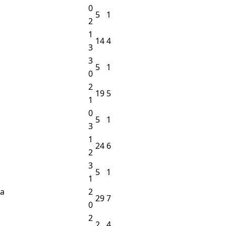
0
5
1
2
1
14
4
3
3
5
1
0
2
19
5
1
0
5
1
3
1
24
6
2
3
5
1
1
a
2
29
7
0
2
2
4