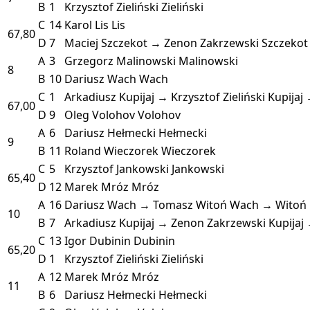
B
1
Krzysztof Zieliński
Zieliński
C
14
Karol Lis
Lis
67,80
D
7
Maciej Szczekot → Zenon Zakrzewski
Szczekot
A
3
Grzegorz Malinowski
Malinowski
8
B
10
Dariusz Wach
Wach
C
1
Arkadiusz Kupijaj → Krzysztof Zieliński
Kupijaj 
67,00
D
9
Oleg Volohov
Volohov
A
6
Dariusz Hełmecki
Hełmecki
9
B
11
Roland Wieczorek
Wieczorek
C
5
Krzysztof Jankowski
Jankowski
65,40
D
12
Marek Mróz
Mróz
A
16
Dariusz Wach → Tomasz Witoń
Wach → Witoń
10
B
7
Arkadiusz Kupijaj → Zenon Zakrzewski
Kupijaj
C
13
Igor Dubinin
Dubinin
65,20
D
1
Krzysztof Zieliński
Zieliński
A
12
Marek Mróz
Mróz
11
B
6
Dariusz Hełmecki
Hełmecki