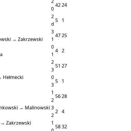
2
42
24
0
2
5
1
d
3
47
25
owski → Zakrzewski
1
0
4
2
a
1
2
51
27
3
→ Hełmecki
0
5
1
3
1
56
28
2
ankowski → Malinowski
3
2
4
2
 → Zakrzewski
1
58
32
0