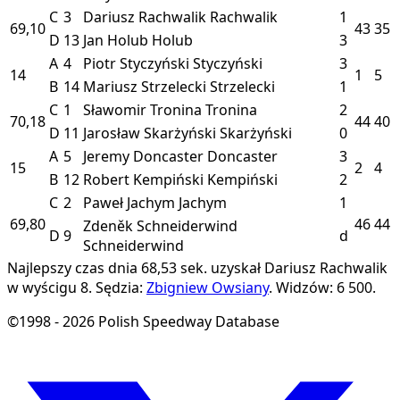
C
3
Dariusz Rachwalik
Rachwalik
1
69,10
43
35
D
13
Jan Holub
Holub
3
A
4
Piotr Styczyński
Styczyński
3
14
1
5
B
14
Mariusz Strzelecki
Strzelecki
1
C
1
Sławomir Tronina
Tronina
2
70,18
44
40
D
11
Jarosław Skarżyński
Skarżyński
0
A
5
Jeremy Doncaster
Doncaster
3
15
2
4
B
12
Robert Kempiński
Kempiński
2
C
2
Paweł Jachym
Jachym
1
69,80
46
44
Zdeněk Schneiderwind
D
9
d
Schneiderwind
Najlepszy czas dnia 68,53 sek. uzyskał Dariusz Rachwalik
w wyścigu 8.
Sędzia:
Zbigniew Owsiany
.
Widzów: 6 500.
©1998 - 2026 Polish Speedway Database