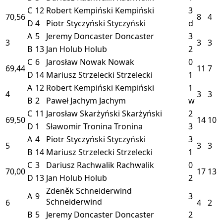
C
12
Robert Kempiński
Kempiński
3
70,56
8
4
D
4
Piotr Styczyński
Styczyński
d
A
5
Jeremy Doncaster
Doncaster
3
3
3
3
B
13
Jan Holub
Holub
2
C
6
Jarosław Nowak
Nowak
0
69,44
11
7
D
14
Mariusz Strzelecki
Strzelecki
1
A
12
Robert Kempiński
Kempiński
1
4
3
3
B
2
Paweł Jachym
Jachym
w
C
11
Jarosław Skarżyński
Skarżyński
2
69,50
14
10
D
1
Sławomir Tronina
Tronina
3
A
4
Piotr Styczyński
Styczyński
3
5
3
3
B
14
Mariusz Strzelecki
Strzelecki
1
C
3
Dariusz Rachwalik
Rachwalik
0
70,00
17
13
D
13
Jan Holub
Holub
2
Zdeněk Schneiderwind
A
9
3
Schneiderwind
6
4
2
B
5
Jeremy Doncaster
Doncaster
2