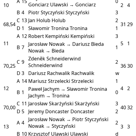
A
15
0
Gonciarz
Ulawski → Gonciarz
10
2
4
B
4
Piotr Styczyński
Styczyński
3
C
13
Jan Holub
Holub
2
68,54
31
29
D
1
Sławomir Tronina
Tronina
1
A
12
Robert Kempiński
Kempiński
3
11
5
1
Jarosław Nowak → Dariusz Bieda
B
7
1
Nowak → Bieda
Zdeněk Schneiderwind
C
9
2
Schneiderwind
70,25
36
30
D
3
Dariusz Rachwalik
Rachwalik
w
A
14
Mariusz Strzelecki
Strzelecki
1
12
4
2
Paweł Jachym → Sławomir Tronina
B
1
0
Jachym → Tronina
C
11
Jarosław Skarżyński
Skarżyński
3
70,00
40
32
D
5
Jeremy Doncaster
Doncaster
2
Jarosław Nowak → Piotr Styczyński
A
4
2
Nowak → Styczyński
13
3
3
B
10
Krzysztof Ulawski
Ulawski
d