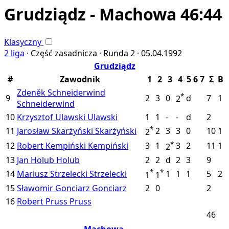
Grudziądz - Machowa 46:44
Klasyczny
2 liga
·
Część zasadnicza ·
Runda 2 ·
05.04.1992
Grudziądz
#
Zawodnik
1
2
3
4
5
6
7
Σ
B
Zdeněk Schneiderwind
*
9
2
3
0
d
7
1
2
Schneiderwind
10
Krzysztof Ulawski
Ulawski
1
1
-
-
d
2
*
11
Jarosław Skarżyński
Skarżyński
2
3
3
0
10
1
2
*
12
Robert Kempiński
Kempiński
3
1
3
2
11
1
2
13
Jan Holub
Holub
2
2
d
2
3
9
*
*
14
Mariusz Strzelecki
Strzelecki
1
1
1
5
2
1
1
15
Sławomir Gonciarz
Gonciarz
2
0
2
16
Robert Pruss
Pruss
46
Machowa