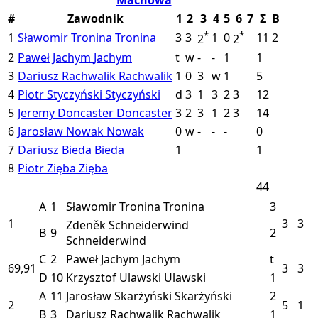
#
Zawodnik
1
2
3
4
5
6
7
Σ
B
*
*
1
Sławomir Tronina
Tronina
3
3
1
0
11
2
2
2
2
Paweł Jachym
Jachym
t
w
-
-
1
1
3
Dariusz Rachwalik
Rachwalik
1
0
3
w
1
5
4
Piotr Styczyński
Styczyński
d
3
1
3
2
3
12
5
Jeremy Doncaster
Doncaster
3
2
3
1
2
3
14
6
Jarosław Nowak
Nowak
0
w
-
-
-
0
7
Dariusz Bieda
Bieda
1
1
8
Piotr Zięba
Zięba
44
A
1
Sławomir Tronina
Tronina
3
1
3
3
Zdeněk Schneiderwind
B
9
2
Schneiderwind
C
2
Paweł Jachym
Jachym
t
69,91
3
3
D
10
Krzysztof Ulawski
Ulawski
1
A
11
Jarosław Skarżyński
Skarżyński
2
2
5
1
B
3
Dariusz Rachwalik
Rachwalik
1