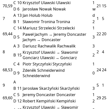
C
10
Krzysztof Ulawski
Ulawski
1
70,59
21
15
D
6
Jarosław Nowak
Nowak
w
A
13
Jan Holub
Holub
d
7
1
5
B
1
Sławomir Tronina
Tronina
2
C
14
Mariusz Strzelecki
Strzelecki
1
69,44
22
20
Paweł Jachym → Jeremy Doncaster
D
5
3
Jachym → Doncaster
A
3
Dariusz Rachwalik
Rachwalik
3
8
2
4
Krzysztof Ulawski → Sławomir
B
15
2
Gonciarz
Ulawski → Gonciarz
C
4
Piotr Styczyński
Styczyński
1
68,53
24
24
Zdeněk Schneiderwind
D
9
0
Schneiderwind
A
9
5
1
B
11
Jarosław Skarżyński
Skarżyński
3
C
5
Jeremy Doncaster
Doncaster
1
69,60
29
25
D
12
Robert Kempiński
Kempiński
2
Krzysztof Ulawski → Sławomir