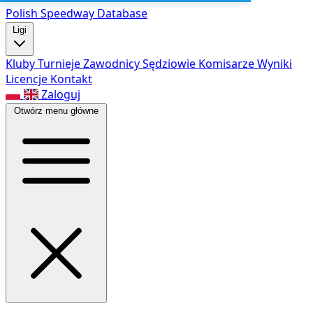
Polish Speed
way Database
Ligi
Kluby
Turnieje
Zawodnicy
Sędziowie
Komisarze
Wyniki
Licencje
Kontakt
Zaloguj
Otwórz menu główne