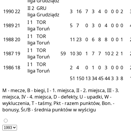
liga
Grudziądz
II
2
GRU
1990
22
3
16
7
3
4
0
0
0
2
liga
Grudziądz
I
1
TOR
1989
21
5
7
0
3
0
4
0
0
0
liga
Toruń
I
1
TOR
1988
20
11
23
0
6
8
8
0
0
1
liga
Toruń
I
1
TOR
1987
19
59
10
30
1
7
7
10
2
2
1
liga
Toruń
I
1
TOR
1986
18
2
4
0
1
0
3
0
0
0
liga
Toruń
51
150
13
34
45
44
3
3
8
M - mecze, B - biegi, I - 1. miejsca, II - 2. miejsca, III - 3.
miejsca, IV - 4. miejsca, D - defekty, U - upadki, W -
wykluczenia, T - taśmy, Pkt - razem punktów, Bon. -
bonusy, Śr./B - średnia punktów w wyścigu