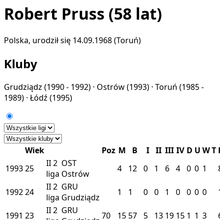
Robert Pruss
(58 lat)
Polska, urodził się 14.09.1968 (Toruń)
Kluby
Grudziądz
(1990 - 1992) ·
Ostrów
(1993) ·
Toruń
(1985 -
1989) ·
Łódź
(1995)
Wiek
Poz
M
B
I
II
III
IV
D
U
W
T
II
2
OST
1993
25
4
12
0
1
6
4
0
0
1
liga
Ostrów
II
2
GRU
1992
24
1
1
0
0
1
0
0
0
0
liga
Grudziądz
II
2
GRU
1991
23
70
15
57
5
13
19
15
1
1
3