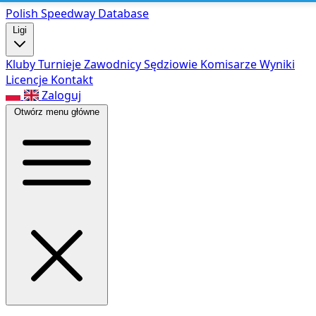
Polish Speed
way Database
Ligi
Kluby
Turnieje
Zawodnicy
Sędziowie
Komisarze
Wyniki
Licencje
Kontakt
Zaloguj
Otwórz menu główne