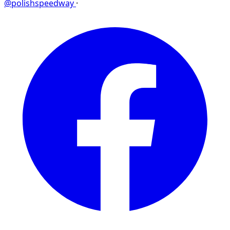
@polishspeedway
·