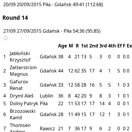
20/09
20/09/2015
Piła - Gdańsk
49:41
(112:68)
Round 14
27/09
27/09/2015
Gdańsk - Piła
54:36
(95:85)
Age
M
R
1st
2nd
3rd
4th
Ef
F
Ex
Jabłoński
1
Gdańsk
38
4
21
13
5
3
0
0
0
0
Krzysztof
Zetterström
2
Gdańsk
44
12
62
35
17
4
1
5
0
0
Magnus
Gafurov
3
Gdańsk
33
12
58
28
16
5
5
1
0
3
Renat
4
Dryml Aleš
Lublin
36
8
42
20
9
8
3
1
0
1
5
Dolny Patryk
Piła
22
11
53
17
17
14
4
0
0
1
Brzozowski
6
Gdańsk
28
11
49
15
17
12
1
3
0
1
Kamil
Thomsen
7
Rawicz
21
7
36
17
9
6
2
0
0
2
Anders