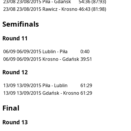
23/08
23/08/2015
Piła - Gdańsk
54:36
(87:93)
23/08
23/08/2015
Rawicz - Krosno
46:43
(81:98)
Semifinals
Round 11
06/09
06/09/2015
Lublin - Piła
0:40
06/09
06/09/2015
Krosno - Gdańsk
39:51
Round 12
13/09
13/09/2015
Piła - Lublin
61:29
13/09
13/09/2015
Gdańsk - Krosno
61:29
Final
Round 13