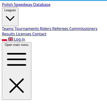
Polish Speed
way Database
Leagues
Teams
Tournaments
Riders
Referees
Commissioners
Results
Licenses
Contact
Log in
Open main menu