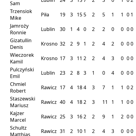
Lublin
24
3
15
7
2
3
0
1
0
2
Sam
Trzensiok
Piła
19
3
15
5
2
5
1
1
0
1
Mike
Jamroży
Lublin
30
1
4
0
2
2
0
0
0
0
Ronnie
Gizatullin
Krosno
32
2
9
1
2
4
2
0
0
0
Denis
Wieczorek
Krosno
17
3
11
2
2
4
3
0
0
0
Kamil
Pulczyński
Lublin
23
2
8
3
1
0
4
0
0
0
Emil
Chmiel
Rawicz
17
4
18
4
3
7
1
1
0
2
Robert
Staszewski
Rawicz
40
4
18
2
3
11
1
1
0
0
Mariusz
Kajzer
Rawicz
25
3
16
2
2
9
1
2
0
0
Marcel
Schultz
Rawicz
31
2
10
1
2
4
3
0
0
0
Matthias