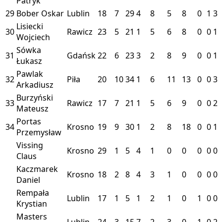
Patryk
29
Bober Oskar
Lublin
18
7
29
4
8
5
8
0
1
3
Lisiecki
30
Rawicz
23
5
21
1
5
6
8
0
0
1
Wojciech
Sówka
31
Gdańsk
22
6
23
3
2
8
9
0
0
1
Łukasz
Pawlak
32
Piła
20
10
34
1
6
11
13
0
0
3
Arkadiusz
Burzyński
33
Rawicz
17
7
21
1
5
6
9
0
0
2
Mateusz
Portas
34
Krosno
19
9
30
1
2
8
18
0
0
1
Przemysław
Vissing
Krosno
29
1
5
4
1
0
0
0
0
0
Claus
Kaczmarek
Krosno
18
2
8
4
3
1
0
0
0
0
Daniel
Rempała
Lublin
17
1
5
1
2
1
0
1
0
0
Krystian
Masters