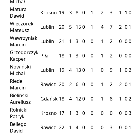
Michał
Matura
Krosno
19
3
8
0
1
2
3
1
1
0
Dawid
Wieczorek
Lublin
20
5
15
0
1
4
7
2
0
1
Mateusz
Wawrzyniak
Lublin
21
1
3
0
0
1
2
0
0
0
Marcin
Grzegorczyk
Piła
18
1
3
0
0
1
2
0
0
0
Kacper
Nowiński
Lublin
19
4
13
0
1
0
9
1
0
2
Michał
Riedel
Rawicz
20
2
6
0
0
1
2
2
0
1
Marcin
Bieliński
Gdańsk
18
4
12
0
0
1
8
1
0
2
Aureliusz
Rolnicki
Krosno
17
1
3
0
0
0
0
0
0
3
Patryk
Bellego
Rawicz
22
1
4
0
0
0
3
0
0
1
David