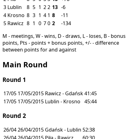
3
Lublin
8
5
1
2
2
13
-6
4
Krosno
8
3
1
4
1
8
-11
5
Rawicz
8
1
0
7
0
2
-134
M - meetings, W - wins, D - draws, L - loses, B - bonus
points, Pts - points + bonus points, +/- - difference
between points for and against
Main Round
Round 1
17/05
17/05/2015
Rawicz - Gdańsk
41:45
17/05
17/05/2015
Lublin - Krosno
45:44
Round 2
26/04
26/04/2015
Gdańsk - Lublin
52:38
26/04
26/04/2015
Piła - Rawicz
60:30