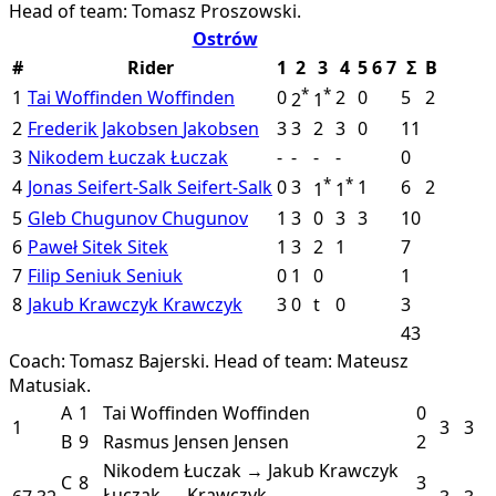
Head of team: Tomasz Proszowski.
Ostrów
#
Rider
1
2
3
4
5
6
7
Σ
B
*
*
1
Tai Woffinden
Woffinden
0
2
0
5
2
2
1
2
Frederik Jakobsen
Jakobsen
3
3
2
3
0
11
3
Nikodem Łuczak
Łuczak
-
-
-
-
0
*
*
4
Jonas Seifert-Salk
Seifert-Salk
0
3
1
6
2
1
1
5
Gleb Chugunov
Chugunov
1
3
0
3
3
10
6
Paweł Sitek
Sitek
1
3
2
1
7
7
Filip Seniuk
Seniuk
0
1
0
1
8
Jakub Krawczyk
Krawczyk
3
0
t
0
3
43
Coach: Tomasz Bajerski.
Head of team: Mateusz
Matusiak.
A
1
Tai Woffinden
Woffinden
0
1
3
3
B
9
Rasmus Jensen
Jensen
2
Nikodem Łuczak → Jakub Krawczyk
C
8
3
Łuczak → Krawczyk