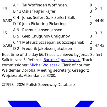
A
1
Tai Woffinden
Woffinden
0
14
5
1
B
13
Oskar Fajfer
Fajfer
3
C
4
Jonas Seifert-Salk
Seifert-Salk
1
67.32
44
40
D
10
Josh Pickering
Pickering
2
A
9
Rasmus Jensen
Jensen
1
15
3
3
B
5
Gleb Chugunov
Chugunov
3
C
11
Mateusz Szczepaniak
Szczepaniak
2
67.93
47
43
D
2
Frederik Jakobsen
Jakobsen
0
Best time of the day 66.19 sec. achieved by Jonas Seifert-
Salk in race 5.
Referee:
Bartosz Ignaszewski
.
Track
commissioner:
Michał Wojaczek
.
Clerk of course:
Waldemar Doroba.
Meeting secretary: Grzegorz
Wojcieszak.
Attendance: 3200.
©1998 - 2026 Polish Speedway Database