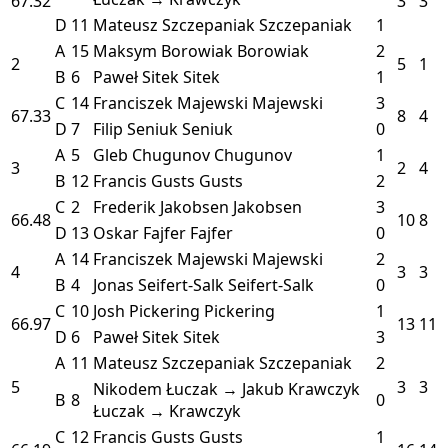
67.32
3
3
D
11
Mateusz Szczepaniak
Szczepaniak
1
A
15
Maksym Borowiak
Borowiak
2
2
5
1
B
6
Paweł Sitek
Sitek
1
C
14
Franciszek Majewski
Majewski
3
67.33
8
4
D
7
Filip Seniuk
Seniuk
0
A
5
Gleb Chugunov
Chugunov
1
3
2
4
B
12
Francis Gusts
Gusts
2
C
2
Frederik Jakobsen
Jakobsen
3
66.48
10
8
D
13
Oskar Fajfer
Fajfer
0
A
14
Franciszek Majewski
Majewski
2
4
3
3
B
4
Jonas Seifert-Salk
Seifert-Salk
0
C
10
Josh Pickering
Pickering
1
66.97
13
11
D
6
Paweł Sitek
Sitek
3
A
11
Mateusz Szczepaniak
Szczepaniak
2
5
3
3
Nikodem Łuczak → Jakub Krawczyk
B
8
0
Łuczak → Krawczyk
C
12
Francis Gusts
Gusts
1