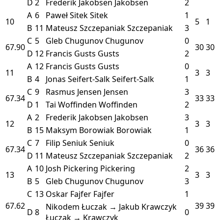
D
2
Frederik Jakobsen
Jakobsen
2
A
6
Paweł Sitek
Sitek
1
10
5
1
B
11
Mateusz Szczepaniak
Szczepaniak
3
C
5
Gleb Chugunov
Chugunov
0
67.90
30
30
D
12
Francis Gusts
Gusts
2
A
12
Francis Gusts
Gusts
0
11
3
3
B
4
Jonas Seifert-Salk
Seifert-Salk
1
C
9
Rasmus Jensen
Jensen
3
67.34
33
33
D
1
Tai Woffinden
Woffinden
2
A
2
Frederik Jakobsen
Jakobsen
3
12
3
3
B
15
Maksym Borowiak
Borowiak
1
C
7
Filip Seniuk
Seniuk
0
67.34
36
36
D
11
Mateusz Szczepaniak
Szczepaniak
2
A
10
Josh Pickering
Pickering
2
13
3
3
B
5
Gleb Chugunov
Chugunov
3
C
13
Oskar Fajfer
Fajfer
1
67.62
39
39
Nikodem Łuczak → Jakub Krawczyk
D
8
0
Łuczak → Krawczyk