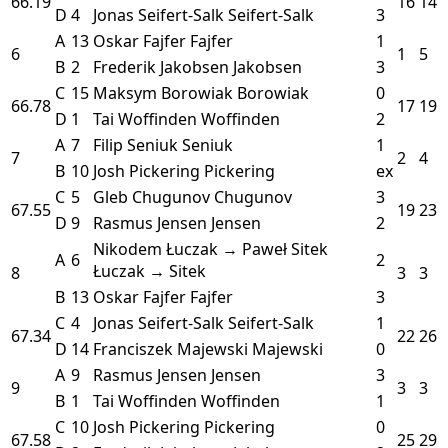
66.19
16
14
D
4
Jonas Seifert-Salk
Seifert-Salk
3
A
13
Oskar Fajfer
Fajfer
1
6
1
5
B
2
Frederik Jakobsen
Jakobsen
3
C
15
Maksym Borowiak
Borowiak
0
66.78
17
19
D
1
Tai Woffinden
Woffinden
2
A
7
Filip Seniuk
Seniuk
1
7
2
4
B
10
Josh Pickering
Pickering
ex
C
5
Gleb Chugunov
Chugunov
3
67.55
19
23
D
9
Rasmus Jensen
Jensen
2
Nikodem Łuczak → Paweł Sitek
A
6
2
Łuczak → Sitek
8
3
3
B
13
Oskar Fajfer
Fajfer
3
C
4
Jonas Seifert-Salk
Seifert-Salk
1
67.34
22
26
D
14
Franciszek Majewski
Majewski
0
A
9
Rasmus Jensen
Jensen
3
9
3
3
B
1
Tai Woffinden
Woffinden
1
C
10
Josh Pickering
Pickering
0
67.58
25
29