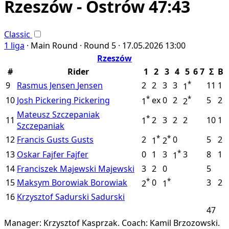
Rzeszów - Ostrów 47:43
Classic
1 liga
·
Main Round ·
Round 5 ·
17.05.2026
13:00
Rzeszów
#
Rider
1
2
3
4
5
6
7
Σ
B
*
9
Rasmus Jensen
Jensen
2
2
3
3
11
1
1
*
*
10
Josh Pickering
Pickering
ex
0
2
5
2
1
2
Mateusz Szczepaniak
*
11
2
3
2
2
10
1
1
Szczepaniak
*
*
12
Francis Gusts
Gusts
2
0
5
2
1
2
*
13
Oskar Fajfer
Fajfer
0
1
3
3
8
1
1
14
Franciszek Majewski
Majewski
3
2
0
5
*
*
15
Maksym Borowiak
Borowiak
0
3
2
2
1
16
Krzysztof Sadurski
Sadurski
47
Manager: Krzysztof Kasprzak.
Coach: Kamil Brzozowski.