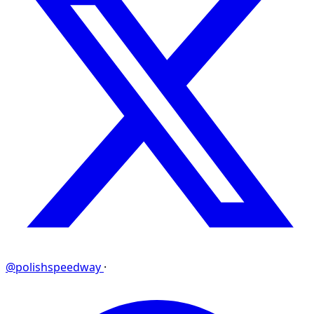
@polishspeedway
·