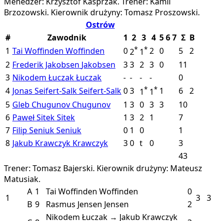
Menedżer: Krzysztof Kasprzak.
Trener: Kamil
Brzozowski.
Kierownik drużyny: Tomasz Proszowski.
Ostrów
#
Zawodnik
1
2
3
4
5
6
7
Σ
B
*
*
1
Tai Woffinden
Woffinden
0
2
0
5
2
2
1
2
Frederik Jakobsen
Jakobsen
3
3
2
3
0
11
3
Nikodem Łuczak
Łuczak
-
-
-
-
0
*
*
4
Jonas Seifert-Salk
Seifert-Salk
0
3
1
6
2
1
1
5
Gleb Chugunov
Chugunov
1
3
0
3
3
10
6
Paweł Sitek
Sitek
1
3
2
1
7
7
Filip Seniuk
Seniuk
0
1
0
1
8
Jakub Krawczyk
Krawczyk
3
0
t
0
3
43
Trener: Tomasz Bajerski.
Kierownik drużyny: Mateusz
Matusiak.
A
1
Tai Woffinden
Woffinden
0
1
3
3
B
9
Rasmus Jensen
Jensen
2
Nikodem Łuczak → Jakub Krawczyk