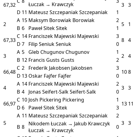
C
8
3
Łuczak → Krawczyk
67,32
3
3
D
11
Mateusz Szczepaniak
Szczepaniak
1
A
15
Maksym Borowiak
Borowiak
2
2
5
1
B
6
Paweł Sitek
Sitek
1
C
14
Franciszek Majewski
Majewski
3
67,33
8
4
D
7
Filip Seniuk
Seniuk
0
A
5
Gleb Chugunov
Chugunov
1
3
2
4
B
12
Francis Gusts
Gusts
2
C
2
Frederik Jakobsen
Jakobsen
3
66,48
10
8
D
13
Oskar Fajfer
Fajfer
0
A
14
Franciszek Majewski
Majewski
2
4
3
3
B
4
Jonas Seifert-Salk
Seifert-Salk
0
C
10
Josh Pickering
Pickering
1
66,97
13
11
D
6
Paweł Sitek
Sitek
3
A
11
Mateusz Szczepaniak
Szczepaniak
2
5
3
3
Nikodem Łuczak → Jakub Krawczyk
B
8
0
Łuczak → Krawczyk