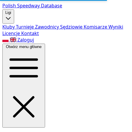
Polish Speed
way Database
Ligi
Kluby
Turnieje
Zawodnicy
Sędziowie
Komisarze
Wyniki
Licencje
Kontakt
Zaloguj
Otwórz menu główne