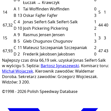
Łuczak → Krawczyk
A
1
Tai Woffinden
Woffinden
0
14
5
1
B
13
Oskar Fajfer
Fajfer
3
C
4
Jonas Seifert-Salk
Seifert-Salk
1
67,32
44
40
D
10
Josh Pickering
Pickering
2
A
9
Rasmus Jensen
Jensen
1
15
3
3
B
5
Gleb Chugunov
Chugunov
3
C
11
Mateusz Szczepaniak
Szczepaniak
2
67,93
47
43
D
2
Frederik Jakobsen
Jakobsen
0
Najlepszy czas dnia 66,19 sek. uzyskał Jonas Seifert-Salk
w wyścigu 5.
Sędzia:
Bartosz Ignaszewski
.
Komisarz toru:
Michał Wojaczek
.
Kierownik zawodów: Waldemar
Doroba.
Sekretarz zawodów: Grzegorz Wojcieszak.
Widzów: 3 200.
©1998 - 2026 Polish Speedway Database