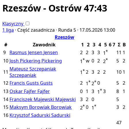
Rzeszów - Ostrów 47:43
Klasyczny
1 liga
·
Część zasadnicza ·
Runda 5 ·
17.05.2026
13:00
Rzeszów
#
Zawodnik
1
2
3
4
5
6
7
Σ
B
*
9
Rasmus Jensen
Jensen
2
2
3
3
11
1
1
*
*
10
Josh Pickering
Pickering
w
0
2
5
2
1
2
Mateusz Szczepaniak
*
11
2
3
2
2
10
1
1
Szczepaniak
*
*
12
Francis Gusts
Gusts
2
0
5
2
1
2
*
13
Oskar Fajfer
Fajfer
0
1
3
3
8
1
1
14
Franciszek Majewski
Majewski
3
2
0
5
*
*
15
Maksym Borowiak
Borowiak
0
3
2
2
1
16
Krzysztof Sadurski
Sadurski
47