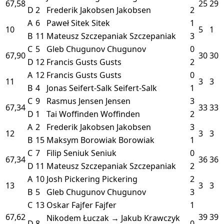
67,58
25
29
D
2
Frederik Jakobsen
Jakobsen
2
A
6
Paweł Sitek
Sitek
1
10
5
1
B
11
Mateusz Szczepaniak
Szczepaniak
3
C
5
Gleb Chugunov
Chugunov
0
67,90
30
30
D
12
Francis Gusts
Gusts
2
A
12
Francis Gusts
Gusts
0
11
3
3
B
4
Jonas Seifert-Salk
Seifert-Salk
1
C
9
Rasmus Jensen
Jensen
3
67,34
33
33
D
1
Tai Woffinden
Woffinden
2
A
2
Frederik Jakobsen
Jakobsen
3
12
3
3
B
15
Maksym Borowiak
Borowiak
1
C
7
Filip Seniuk
Seniuk
0
67,34
36
36
D
11
Mateusz Szczepaniak
Szczepaniak
2
A
10
Josh Pickering
Pickering
2
13
3
3
B
5
Gleb Chugunov
Chugunov
3
C
13
Oskar Fajfer
Fajfer
1
67,62
39
39
Nikodem Łuczak → Jakub Krawczyk
D
8
0