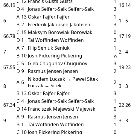
C
12
Francis Gusts
Gusts
1
66,19
16
14
D
4
Jonas Seifert-Salk
Seifert-Salk
3
A
13
Oskar Fajfer
Fajfer
1
6
1
5
B
2
Frederik Jakobsen
Jakobsen
3
C
15
Maksym Borowiak
Borowiak
0
66,78
17
19
D
1
Tai Woffinden
Woffinden
2
A
7
Filip Seniuk
Seniuk
1
7
2
4
B
10
Josh Pickering
Pickering
w
C
5
Gleb Chugunov
Chugunov
3
67,55
19
23
D
9
Rasmus Jensen
Jensen
2
Nikodem Łuczak → Paweł Sitek
A
6
2
Łuczak → Sitek
8
3
3
B
13
Oskar Fajfer
Fajfer
3
C
4
Jonas Seifert-Salk
Seifert-Salk
1
67,34
22
26
D
14
Franciszek Majewski
Majewski
0
A
9
Rasmus Jensen
Jensen
3
9
3
3
B
1
Tai Woffinden
Woffinden
1
C
10
Josh Pickering
Pickering
0