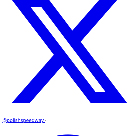
@polishspeedway
·