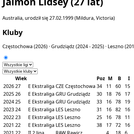
Jaimon Lidsey
(27 lat)
Australia, urodził się 27.02.1999 (Mildura, Victoria)
Kluby
Częstochowa
(2026) ·
Grudziądz
(2024 - 2025) ·
Leszno
(201
Wiek
Poz
M
B
I
2026
27
E
Ekstraliga
CZE
Częstochowa
34
11
60
15
2025
26
E
Ekstraliga
GRU
Grudziądz
30
18
76
17
2024
25
E
Ekstraliga
GRU
Grudziądz
33
16
78
19
2023
24
E
Ekstraliga
LES
Leszno
31
16
82
16
2022
23
E
Ekstraliga
LES
Leszno
25
16
78
11
2021
22
E
Ekstraliga
LES
Leszno
38
17
72
16
2021
22
II
2 liga
RAW
Rawicz
4
18
6