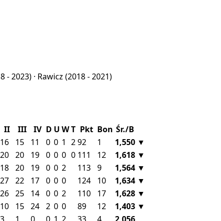
8 - 2023) ·
Rawicz
(2018 - 2021)
II
III
IV
D
U
W
T
Pkt
Bon
Śr./B
16
15
11
0
0
1
2
92
1
1,550
▼
20
20
19
0
0
0
0
111
12
1,618
▼
18
20
19
0
0
2
113
9
1,564
▼
27
22
17
0
0
0
124
10
1,634
▼
26
25
14
0
0
2
110
17
1,628
▼
10
15
24
2
0
0
89
12
1,403
▼
3
1
0
0
1
2
33
4
2,056