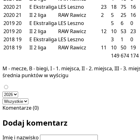
2020
21
E
Ekstraliga
LES
Leszno
23
18
75
16
2020
21
II
2 liga
RAW
Rawicz
2
5
25
16
2019
20
E
Ekstraliga
LES
Leszno
5
6
0
2019
20
II
2 liga
RAW
Rawicz
12
10
53
23
2018
19
E
Ekstraliga
LES
Leszno
3
1
0
2018
19
II
2 liga
RAW
Rawicz
11
10
50
19
149
674
174
M - mecze, B - biegi, I - 1. miejsca, II - 2. miejsca, III - 3. 
średnia punktów w wyścigu
Komentarze (0)
Dodaj komentarz
Imię i nazwisko