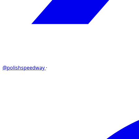
@polishspeedway
·