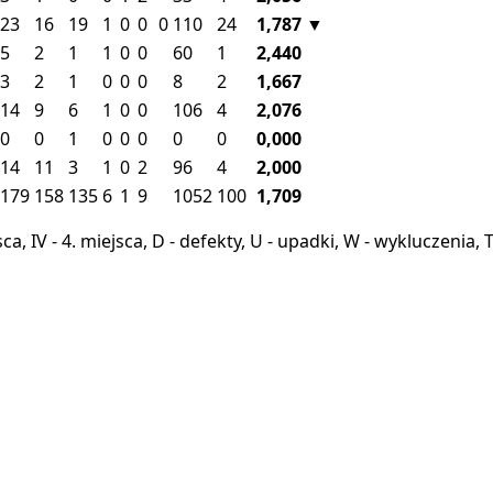
23
16
19
1
0
0
0
110
24
1,787
▼
5
2
1
1
0
0
60
1
2,440
3
2
1
0
0
0
8
2
1,667
14
9
6
1
0
0
106
4
2,076
0
0
1
0
0
0
0
0
0,000
14
11
3
1
0
2
96
4
2,000
179
158
135
6
1
9
1052
100
1,709
miejsca, IV - 4. miejsca, D - defekty, U - upadki, W - wykluczeni