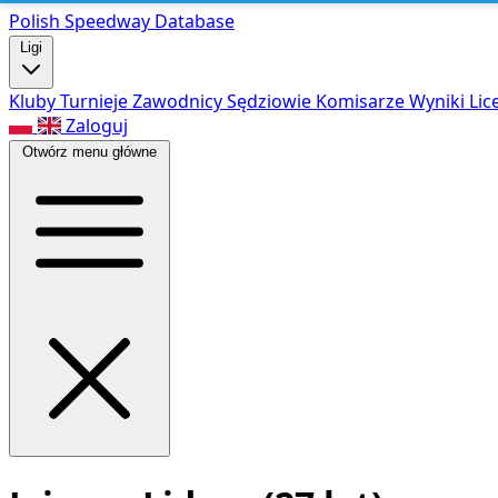
Polish Speed
way Database
Ligi
Kluby
Turnieje
Zawodnicy
Sędziowie
Komisarze
Wyniki
Lic
Zaloguj
Otwórz menu główne