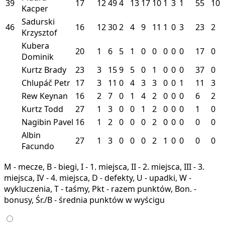
39
17
12
49
4
13
17
10
1
3
1
55
10
Kacper
Sadurski
46
16
12
30
2
4
9
11
1
0
3
23
2
Krzysztof
Kubera
20
1
6
5
1
0
0
0
0
0
17
0
Dominik
Kurtz Brady
23
3
15
9
5
0
1
0
0
0
37
0
Chlupáč Petr
17
3
11
0
4
3
3
0
0
1
11
3
Rew Keynan
16
2
7
0
1
4
2
0
0
0
6
2
Kurtz Todd
27
1
3
0
0
1
2
0
0
0
1
0
Nagibin Pavel
16
1
2
0
0
0
2
0
0
0
0
0
Albin
27
1
3
0
0
0
2
1
0
0
0
0
Facundo
M - mecze, B - biegi, I - 1. miejsca, II - 2. miejsca, III - 3.
miejsca, IV - 4. miejsca, D - defekty, U - upadki, W -
wykluczenia, T - taśmy, Pkt - razem punktów, Bon. -
bonusy, Śr./B - średnia punktów w wyścigu