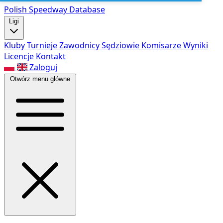
Polish Speed
way Database
Ligi
Kluby
Turnieje
Zawodnicy
Sędziowie
Komisarze
Wyniki
Licencje
Kontakt
Zaloguj
Otwórz menu główne