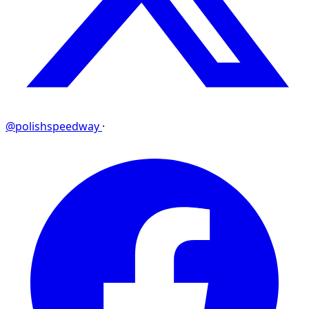
@polishspeedway
·