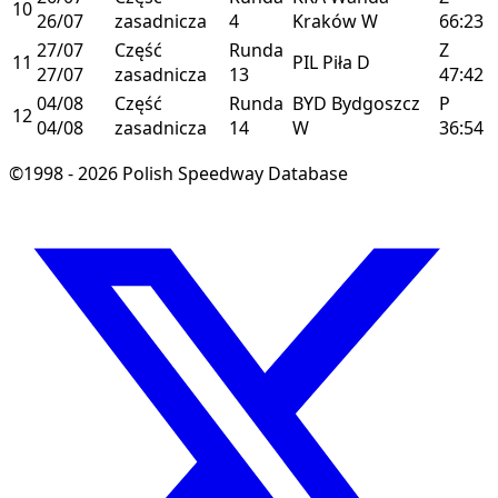
10
26/07
zasadnicza
4
Kraków
W
66:23
27/07
Część
Runda
Z
11
PIL
Piła
D
27/07
zasadnicza
13
47:42
04/08
Część
Runda
BYD
Bydgoszcz
P
12
04/08
zasadnicza
14
W
36:54
©1998 - 2026 Polish Speedway Database