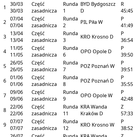
30/03
Część
Runda
BYD
Bydgoszcz
R
1
30/03
zasadnicza
1
D
45:45
07/04
Część
Runda
P
2
PIL
Piła
W
07/04
zasadnicza
2
41:49
13/04
Część
Runda
P
3
KRO
Krosno
D
13/04
zasadnicza
3
36:54
11/05
Część
Runda
P
4
OPO
Opole
D
11/05
zasadnicza
6
39:50
26/05
Część
Runda
P
5
POZ
Poznań
W
26/05
zasadnicza
7
39:51
01/06
Część
Runda
P
6
POZ
Poznań
D
01/06
zasadnicza
8
35:55
09/06
Część
Runda
P
7
OPO
Opole
W
09/06
zasadnicza
9
42:48
22/06
Część
Runda
KRA
Wanda
Z
8
22/06
zasadnicza
11
Kraków
D
57:33
07/07
Część
Runda
P
9
KRO
Krosno
W
07/07
zasadnicza
12
38:52
26/07
Część
Runda
KRA
Wanda
Z