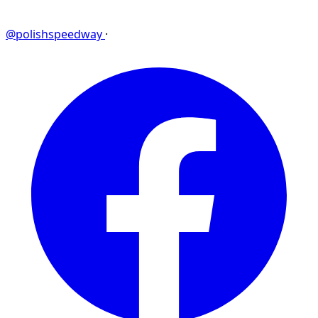
@polishspeedway
·