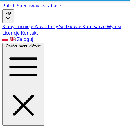
Polish Speed
way Database
Ligi
Kluby
Turnieje
Zawodnicy
Sędziowie
Komisarze
Wyniki
Licencje
Kontakt
Zaloguj
Otwórz menu główne