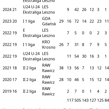
Ekstraliga
Leszno
U24
U-24
LES
2024
21
9
42
26
12
3
1
Ekstraliga
Leszno
GDA
2023
20
I
1 liga
29
16
72
14
22
23
11
Gdańsk
E
LES
2022
19
7
5
0
0
2
3
Ekstraliga
Leszno
KRO
2022
19
I
1 liga
26
7
31
8
7
9
5
Krosno
U24
U-24
LES
2022
19
11
54
30
16
3
1
Ekstraliga
Leszno
RAW
2021
18
II
2 liga
38
13
56
7
13
12
14
Rawicz
RAW
2020
17
II
2 liga
28
10
46
5
15
12
14
Rawicz
RAW
2019
16
II
2 liga
2
7
0
1
4
2
Rawicz
117
505
143
127
125
84