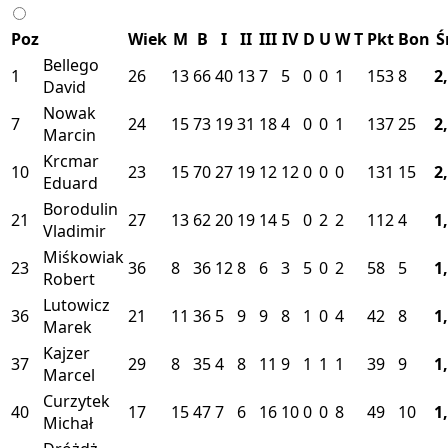
Poz
Wiek
M
B
I
II
III
IV
D
U
W
T
Pkt
Bon
Ś
Bellego
1
26
13
66
40
13
7
5
0
0
1
153
8
2
David
Nowak
7
24
15
73
19
31
18
4
0
0
1
137
25
2
Marcin
Krcmar
10
23
15
70
27
19
12
12
0
0
0
131
15
2
Eduard
Borodulin
21
27
13
62
20
19
14
5
0
2
2
112
4
1
Vladimir
Miśkowiak
23
36
8
36
12
8
6
3
5
0
2
58
5
1
Robert
Lutowicz
36
21
11
36
5
9
9
8
1
0
4
42
8
1
Marek
Kajzer
37
29
8
35
4
8
11
9
1
1
1
39
9
1
Marcel
Curzytek
40
17
15
47
7
6
16
10
0
0
8
49
10
1
Michał