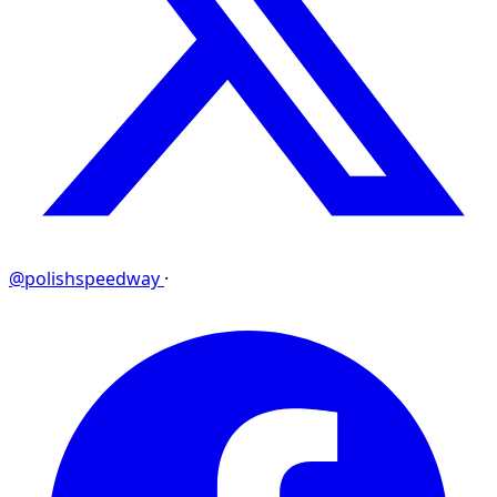
@polishspeedway
·