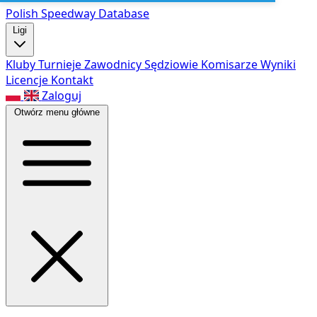
Polish Speed
way Database
Ligi
Kluby
Turnieje
Zawodnicy
Sędziowie
Komisarze
Wyniki
Licencje
Kontakt
Zaloguj
Otwórz menu główne