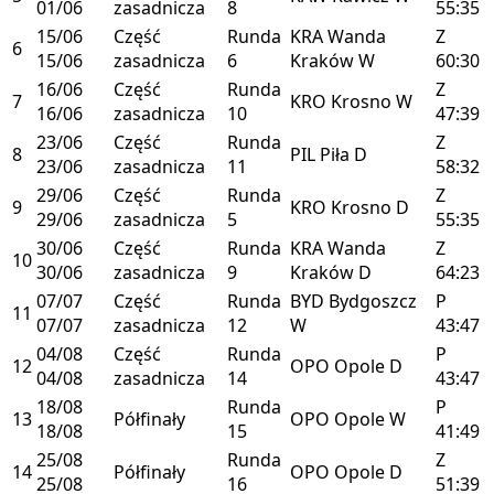
01/06
zasadnicza
8
55:35
15/06
Część
Runda
KRA
Wanda
Z
6
15/06
zasadnicza
6
Kraków
W
60:30
16/06
Część
Runda
Z
7
KRO
Krosno
W
16/06
zasadnicza
10
47:39
23/06
Część
Runda
Z
8
PIL
Piła
D
23/06
zasadnicza
11
58:32
29/06
Część
Runda
Z
9
KRO
Krosno
D
29/06
zasadnicza
5
55:35
30/06
Część
Runda
KRA
Wanda
Z
10
30/06
zasadnicza
9
Kraków
D
64:23
07/07
Część
Runda
BYD
Bydgoszcz
P
11
07/07
zasadnicza
12
W
43:47
04/08
Część
Runda
P
12
OPO
Opole
D
04/08
zasadnicza
14
43:47
18/08
Runda
P
13
Półfinały
OPO
Opole
W
18/08
15
41:49
25/08
Runda
Z
14
Półfinały
OPO
Opole
D
25/08
16
51:39