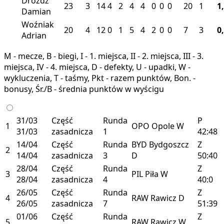
Dróżdż
23
3
14
4
2
4
4
0
0
0
20
1
1
Damian
Woźniak
20
4
12
0
1
5
4
2
0
0
7
3
0
Adrian
M - mecze, B - biegi, I - 1. miejsca, II - 2. miejsca, III - 3.
miejsca, IV - 4. miejsca, D - defekty, U - upadki, W -
wykluczenia, T - taśmy, Pkt - razem punktów, Bon. -
bonusy, Śr./B - średnia punktów w wyścigu
31/03
Część
Runda
P
1
OPO
Opole
W
31/03
zasadnicza
1
42:48
14/04
Część
Runda
BYD
Bydgoszcz
Z
2
14/04
zasadnicza
3
D
50:40
28/04
Część
Runda
Z
3
PIL
Piła
W
28/04
zasadnicza
4
40:0
26/05
Część
Runda
Z
4
RAW
Rawicz
D
26/05
zasadnicza
7
51:39
01/06
Część
Runda
Z
5
RAW
Rawicz
W