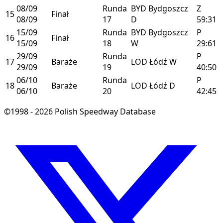
08/09
Runda
BYD
Bydgoszcz
Z
15
Finał
08/09
17
D
59:31
15/09
Runda
BYD
Bydgoszcz
P
16
Finał
15/09
18
W
29:61
29/09
Runda
P
17
Baraże
LOD
Łódź
W
29/09
19
40:50
06/10
Runda
P
18
Baraże
LOD
Łódź
D
06/10
20
42:45
©1998 - 2026 Polish Speedway Database