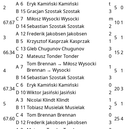
A
6
Eryk Kamiński
Kamiński
t
2
5
0
B
15
Gracjan Szostak
Szostak
3
C
7
Miłosz Wysocki
Wysocki
m
67.67
10
1
D
14
Sebastian Szostak
Szostak
2
A
12
Frederik Jakobsen
Jakobsen
2
3
5
1
B
5
Krzysztof Kasprzak
Kasprzak
1
C
13
Gleb Chugunov
Chugunov
3
66.34
15
2
D
2
Mateusz Tonder
Tonder
0
Tom Brennan → Miłosz Wysocki
A
7
1
Brennan → Wysocki
4
5
1
B
14
Sebastian Szostak
Szostak
3
C
6
Eryk Kamiński
Kamiński
0
67.34
20
3
D
10
Wiktor Jasiński
Jasiński
2
A
3
Nicolai Klindt
Klindt
1
5
5
1
B
11
Tobiasz Musielak
Musielak
2
C
4
Tom Brennan
Brennan
0
67.60
25
4
D
12
Frederik Jakobsen
Jakobsen
3