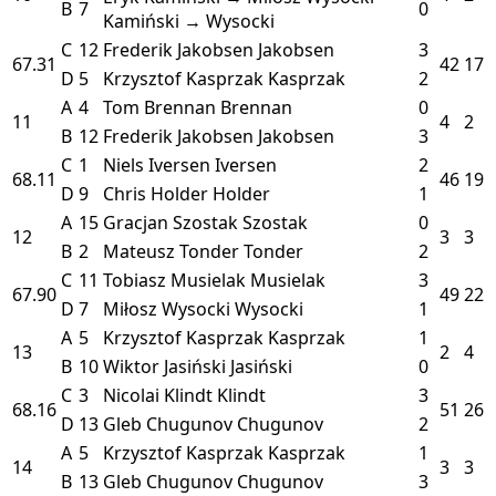
B
7
0
Kamiński → Wysocki
C
12
Frederik Jakobsen
Jakobsen
3
67.31
42
17
D
5
Krzysztof Kasprzak
Kasprzak
2
A
4
Tom Brennan
Brennan
0
11
4
2
B
12
Frederik Jakobsen
Jakobsen
3
C
1
Niels Iversen
Iversen
2
68.11
46
19
D
9
Chris Holder
Holder
1
A
15
Gracjan Szostak
Szostak
0
12
3
3
B
2
Mateusz Tonder
Tonder
2
C
11
Tobiasz Musielak
Musielak
3
67.90
49
22
D
7
Miłosz Wysocki
Wysocki
1
A
5
Krzysztof Kasprzak
Kasprzak
1
13
2
4
B
10
Wiktor Jasiński
Jasiński
0
C
3
Nicolai Klindt
Klindt
3
68.16
51
26
D
13
Gleb Chugunov
Chugunov
2
A
5
Krzysztof Kasprzak
Kasprzak
1
14
3
3
B
13
Gleb Chugunov
Chugunov
3