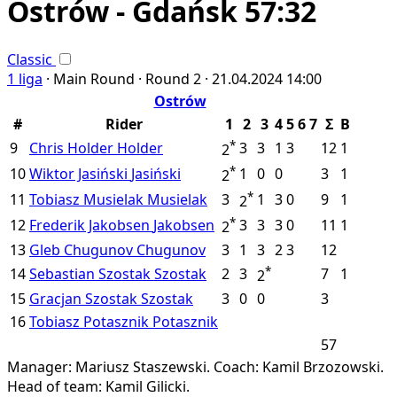
Ostrów - Gdańsk 57:32
Classic
1 liga
·
Main Round ·
Round 2 ·
21.04.2024
14:00
Ostrów
#
Rider
1
2
3
4
5
6
7
Σ
B
*
9
Chris Holder
Holder
3
3
1
3
12
1
2
*
10
Wiktor Jasiński
Jasiński
1
0
0
3
1
2
*
11
Tobiasz Musielak
Musielak
3
1
3
0
9
1
2
*
12
Frederik Jakobsen
Jakobsen
3
3
3
0
11
1
2
13
Gleb Chugunov
Chugunov
3
1
3
2
3
12
*
14
Sebastian Szostak
Szostak
2
3
7
1
2
15
Gracjan Szostak
Szostak
3
0
0
3
16
Tobiasz Potasznik
Potasznik
57
Manager: Mariusz Staszewski.
Coach: Kamil Brzozowski.
Head of team: Kamil Gilicki.