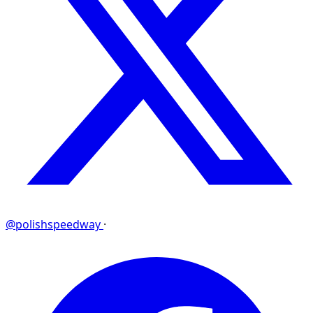
@polishspeedway
·