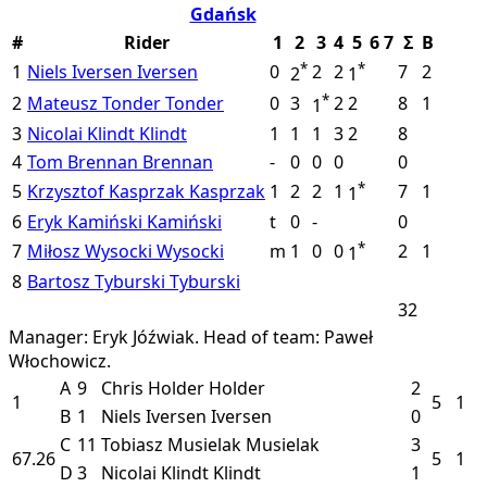
Gdańsk
#
Rider
1
2
3
4
5
6
7
Σ
B
*
*
1
Niels Iversen
Iversen
0
2
2
7
2
2
1
*
2
Mateusz Tonder
Tonder
0
3
2
2
8
1
1
3
Nicolai Klindt
Klindt
1
1
1
3
2
8
4
Tom Brennan
Brennan
-
0
0
0
0
*
5
Krzysztof Kasprzak
Kasprzak
1
2
2
1
7
1
1
6
Eryk Kamiński
Kamiński
t
0
-
0
*
7
Miłosz Wysocki
Wysocki
m
1
0
0
2
1
1
8
Bartosz Tyburski
Tyburski
32
Manager: Eryk Jóźwiak.
Head of team: Paweł
Włochowicz.
A
9
Chris Holder
Holder
2
1
5
1
B
1
Niels Iversen
Iversen
0
C
11
Tobiasz Musielak
Musielak
3
67.26
5
1
D
3
Nicolai Klindt
Klindt
1