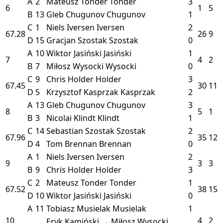
A
2
Mateusz Tonder
Tonder
3
6
1
5
B
13
Gleb Chugunov
Chugunov
1
C
1
Niels Iversen
Iversen
2
67.28
26
9
D
15
Gracjan Szostak
Szostak
0
A
10
Wiktor Jasiński
Jasiński
1
7
4
2
B
7
Miłosz Wysocki
Wysocki
0
C
9
Chris Holder
Holder
3
67.45
30
11
D
5
Krzysztof Kasprzak
Kasprzak
2
A
13
Gleb Chugunov
Chugunov
3
8
5
1
B
3
Nicolai Klindt
Klindt
1
C
14
Sebastian Szostak
Szostak
2
67.96
35
12
D
4
Tom Brennan
Brennan
0
A
1
Niels Iversen
Iversen
2
9
3
3
B
9
Chris Holder
Holder
3
C
2
Mateusz Tonder
Tonder
1
67.52
38
15
D
10
Wiktor Jasiński
Jasiński
0
A
11
Tobiasz Musielak
Musielak
1
10
4
2
Eryk Kamiński → Miłosz Wysocki