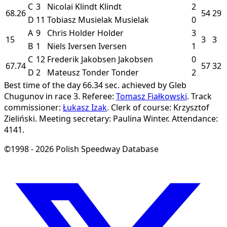
C
3
Nicolai Klindt
Klindt
2
68.26
54
29
D
11
Tobiasz Musielak
Musielak
0
A
9
Chris Holder
Holder
3
15
3
3
B
1
Niels Iversen
Iversen
1
C
12
Frederik Jakobsen
Jakobsen
0
67.74
57
32
D
2
Mateusz Tonder
Tonder
2
Best time of the day 66.34 sec. achieved by Gleb
Chugunov in race 3.
Referee:
Tomasz Fiałkowski
.
Track
commissioner:
Łukasz Izak
.
Clerk of course: Krzysztof
Zieliński.
Meeting secretary: Paulina Winter.
Attendance:
4141.
©1998 - 2026 Polish Speedway Database