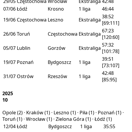
29/05
Częstochowa
Wrocław
Ekstraliga
42:48
07/06
Łódź
Krosno
1 liga
46:44
38:52
19/06
Częstochowa
Leszno
Ekstraliga
[69:111]
67:23
26/06
Toruń
Częstochowa
Ekstraliga
[120:60]
57:32
05/07
Lublin
Gorzów
Ekstraliga
[101:78]
39:51
19/07
Poznań
Bydgoszcz
1 liga
[73:107]
42:48
31/07
Ostrów
Rzeszów
1 liga
[85:95]
2025
10
Opole (
2
) · Kraków (
1
) · Leszno (
1
) · Piła (
1
) · Poznań (
1
) ·
Toruń (
1
) · Wrocław (
1
) · Zielona Góra (
1
) · Łódź (
1
)
12/04
Łódź
Bydgoszcz
1 liga
35:55