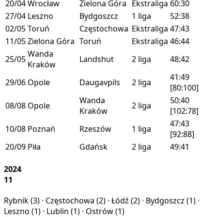
20/04
Wrocław
Zielona Góra
Ekstraliga
60:30
27/04
Leszno
Bydgoszcz
1 liga
52:38
02/05
Toruń
Częstochowa
Ekstraliga
47:43
11/05
Zielona Góra
Toruń
Ekstraliga
46:44
Wanda
25/05
Landshut
2 liga
48:42
Kraków
41:49
29/06
Opole
Daugavpils
2 liga
[80:100]
Wanda
50:40
08/08
Opole
2 liga
Kraków
[102:78]
47:43
10/08
Poznań
Rzeszów
1 liga
[92:88]
20/09
Piła
Gdańsk
2 liga
49:41
2024
11
Rybnik (
3
) · Częstochowa (
2
) · Łódź (
2
) · Bydgoszcz (
1
) ·
Leszno (
1
) · Lublin (
1
) · Ostrów (
1
)