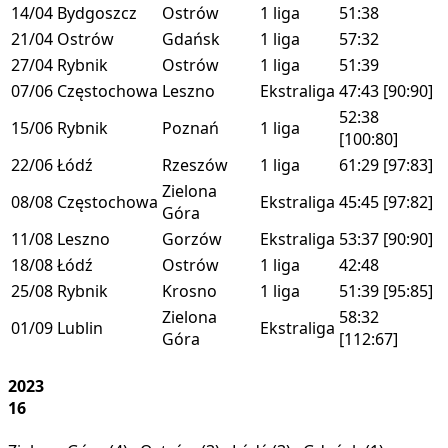
14/04
Bydgoszcz
Ostrów
1 liga
51:38
21/04
Ostrów
Gdańsk
1 liga
57:32
27/04
Rybnik
Ostrów
1 liga
51:39
07/06
Częstochowa
Leszno
Ekstraliga
47:43
[90:90]
52:38
15/06
Rybnik
Poznań
1 liga
[100:80]
22/06
Łódź
Rzeszów
1 liga
61:29
[97:83]
Zielona
08/08
Częstochowa
Ekstraliga
45:45
[97:82]
Góra
11/08
Leszno
Gorzów
Ekstraliga
53:37
[90:90]
18/08
Łódź
Ostrów
1 liga
42:48
25/08
Rybnik
Krosno
1 liga
51:39
[95:85]
Zielona
58:32
01/09
Lublin
Ekstraliga
Góra
[112:67]
2023
16