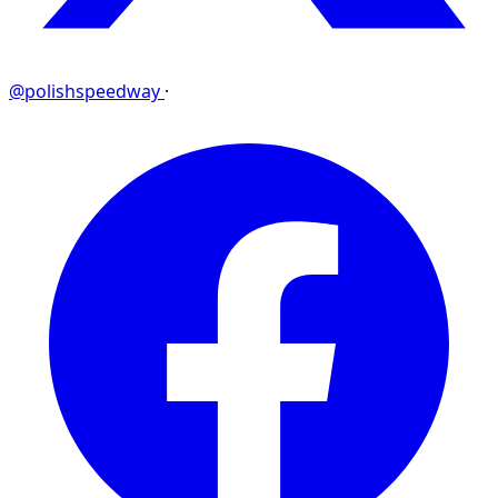
@polishspeedway
·