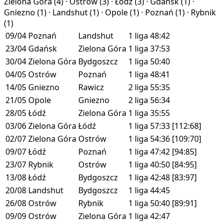
Zielona Góra (
4
) · Ostrów (
3
) · Łódź (
3
) · Gdańsk (
1
) ·
Gniezno (
1
) · Landshut (
1
) · Opole (
1
) · Poznań (
1
) · Rybnik
(
1
)
09/04
Poznań
Landshut
1 liga
48:42
23/04
Gdańsk
Zielona Góra
1 liga
37:53
30/04
Zielona Góra
Bydgoszcz
1 liga
50:40
04/05
Ostrów
Poznań
1 liga
48:41
14/05
Gniezno
Rawicz
2 liga
55:35
21/05
Opole
Gniezno
2 liga
56:34
28/05
Łódź
Zielona Góra
1 liga
35:55
03/06
Zielona Góra
Łódź
1 liga
57:33
[112:68]
02/07
Zielona Góra
Ostrów
1 liga
54:36
[109:70]
09/07
Łódź
Poznań
1 liga
47:42
[94:85]
23/07
Rybnik
Ostrów
1 liga
40:50
[84:95]
13/08
Łódź
Bydgoszcz
1 liga
42:48
[83:97]
20/08
Landshut
Bydgoszcz
1 liga
44:45
26/08
Ostrów
Rybnik
1 liga
50:40
[89:91]
09/09
Ostrów
Zielona Góra
1 liga
42:47