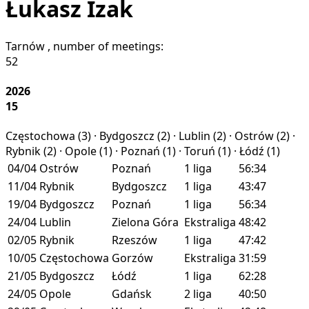
Łukasz Izak
Tarnów
, number of meetings:
52
2026
15
Częstochowa (
3
) · Bydgoszcz (
2
) · Lublin (
2
) · Ostrów (
2
) ·
Rybnik (
2
) · Opole (
1
) · Poznań (
1
) · Toruń (
1
) · Łódź (
1
)
04/04
Ostrów
Poznań
1 liga
56:34
11/04
Rybnik
Bydgoszcz
1 liga
43:47
19/04
Bydgoszcz
Poznań
1 liga
56:34
24/04
Lublin
Zielona Góra
Ekstraliga
48:42
02/05
Rybnik
Rzeszów
1 liga
47:42
10/05
Częstochowa
Gorzów
Ekstraliga
31:59
21/05
Bydgoszcz
Łódź
1 liga
62:28
24/05
Opole
Gdańsk
2 liga
40:50