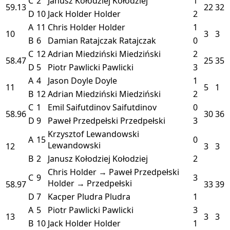
C
2
Janusz Kołodziej
Kołodziej
1
59.13
22
32
D
10
Jack Holder
Holder
2
A
11
Chris Holder
Holder
1
10
3
3
B
6
Damian Ratajczak
Ratajczak
0
C
12
Adrian Miedziński
Miedziński
2
58.47
25
35
D
5
Piotr Pawlicki
Pawlicki
3
A
4
Jason Doyle
Doyle
1
11
5
1
B
12
Adrian Miedziński
Miedziński
2
C
1
Emil Saifutdinov
Saifutdinov
0
58.96
30
36
D
9
Paweł Przedpełski
Przedpełski
3
Krzysztof Lewandowski
A
15
0
Lewandowski
12
3
3
B
2
Janusz Kołodziej
Kołodziej
2
Chris Holder → Paweł Przedpełski
C
9
3
Holder → Przedpełski
58.97
33
39
D
7
Kacper Pludra
Pludra
1
A
5
Piotr Pawlicki
Pawlicki
3
13
3
3
B
10
Jack Holder
Holder
1