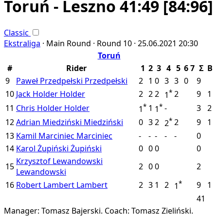
Toruń - Leszno 41:49
[84:96]
Classic
Ekstraliga
·
Main Round ·
Round 10 ·
25.06.2021
20:30
Toruń
#
Rider
1
2
3
4
5
6
7
Σ
B
9
Paweł Przedpełski
Przedpełski
2
1
0
3
3
0
9
*
10
Jack Holder
Holder
2
2
2
2
9
1
1
*
*
11
Chris Holder
Holder
1
-
3
2
1
1
*
12
Adrian Miedziński
Miedziński
0
3
2
2
9
1
2
13
Kamil Marciniec
Marciniec
-
-
-
-
-
0
14
Karol Żupiński
Żupiński
0
0
0
0
Krzysztof Lewandowski
15
2
0
0
2
Lewandowski
*
16
Robert Lambert
Lambert
2
3
1
2
9
1
1
41
Manager: Tomasz Bajerski.
Coach: Tomasz Zieliński.