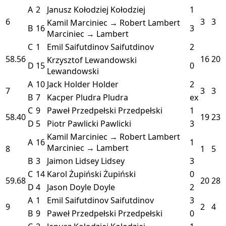
A
2
Janusz Kołodziej
Kołodziej
1
6
3
3
Kamil Marciniec → Robert Lambert
B
16
3
Marciniec → Lambert
C
1
Emil Saifutdinov
Saifutdinov
2
58.56
16
20
Krzysztof Lewandowski
D
15
0
Lewandowski
A
10
Jack Holder
Holder
2
7
3
3
B
7
Kacper Pludra
Pludra
ex
C
9
Paweł Przedpełski
Przedpełski
1
58.40
19
23
D
5
Piotr Pawlicki
Pawlicki
3
Kamil Marciniec → Robert Lambert
A
16
1
Marciniec → Lambert
8
1
5
B
3
Jaimon Lidsey
Lidsey
3
C
14
Karol Żupiński
Żupiński
0
59.68
20
28
D
4
Jason Doyle
Doyle
2
A
1
Emil Saifutdinov
Saifutdinov
3
9
2
4
B
9
Paweł Przedpełski
Przedpełski
0