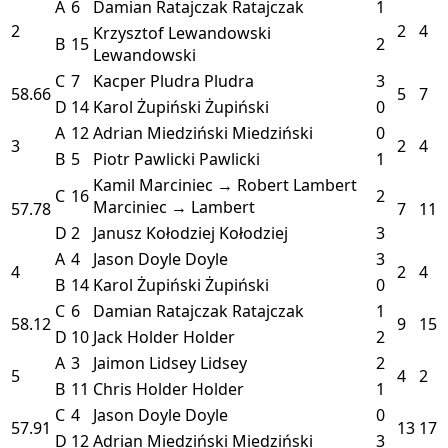
A
6
Damian Ratajczak
Ratajczak
1
2
2
4
Krzysztof Lewandowski
B
15
2
Lewandowski
C
7
Kacper Pludra
Pludra
3
58.66
5
7
D
14
Karol Żupiński
Żupiński
0
A
12
Adrian Miedziński
Miedziński
0
3
2
4
B
5
Piotr Pawlicki
Pawlicki
1
Kamil Marciniec → Robert Lambert
C
16
2
Marciniec → Lambert
57.78
7
11
D
2
Janusz Kołodziej
Kołodziej
3
A
4
Jason Doyle
Doyle
3
4
2
4
B
14
Karol Żupiński
Żupiński
0
C
6
Damian Ratajczak
Ratajczak
1
58.12
9
15
D
10
Jack Holder
Holder
2
A
3
Jaimon Lidsey
Lidsey
2
5
4
2
B
11
Chris Holder
Holder
1
C
4
Jason Doyle
Doyle
0
57.91
13
17
D
12
Adrian Miedziński
Miedziński
3