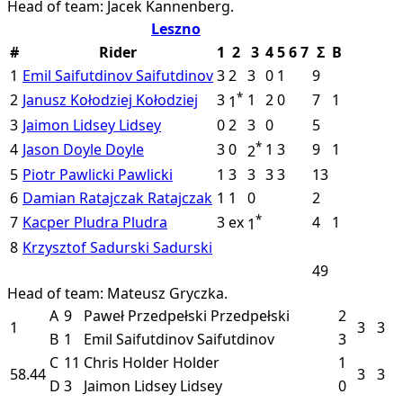
Head of team: Jacek Kannenberg.
Leszno
#
Rider
1
2
3
4
5
6
7
Σ
B
1
Emil Saifutdinov
Saifutdinov
3
2
3
0
1
9
*
2
Janusz Kołodziej
Kołodziej
3
1
2
0
7
1
1
3
Jaimon Lidsey
Lidsey
0
2
3
0
5
*
4
Jason Doyle
Doyle
3
0
1
3
9
1
2
5
Piotr Pawlicki
Pawlicki
1
3
3
3
3
13
6
Damian Ratajczak
Ratajczak
1
1
0
2
*
7
Kacper Pludra
Pludra
3
ex
4
1
1
8
Krzysztof Sadurski
Sadurski
49
Head of team: Mateusz Gryczka.
A
9
Paweł Przedpełski
Przedpełski
2
1
3
3
B
1
Emil Saifutdinov
Saifutdinov
3
C
11
Chris Holder
Holder
1
58.44
3
3
D
3
Jaimon Lidsey
Lidsey
0