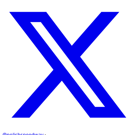
@polishspeedway
·