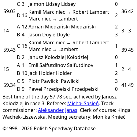
C
3
Jaimon Lidsey
Lidsey
0
59.03
36
42
Kamil Marciniec → Robert Lambert
D
16
2
Marciniec → Lambert
A
12
Adrian Miedziński
Miedziński
2
14
3
3
B
4
Jason Doyle
Doyle
3
Kamil Marciniec → Robert Lambert
C
16
1
Marciniec → Lambert
59.43
39
45
D
2
Janusz Kołodziej
Kołodziej
0
A
1
Emil Saifutdinov
Saifutdinov
1
15
2
4
B
10
Jack Holder
Holder
2
C
5
Piotr Pawlicki
Pawlicki
3
59.34
41
49
D
9
Paweł Przedpełski
Przedpełski
0
Best time of the day 57.78 sec. achieved by Janusz
Kołodziej in race 3.
Referee:
Michał Sasień
.
Track
commissioner:
Aleksander Janas
.
Clerk of course: Kinga
Wachek-Liszewska.
Meeting secretary: Monika Kmieć.
©1998 - 2026 Polish Speedway Database