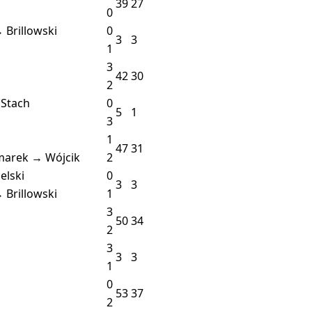
39
27
0
 Brillowski
0
3
3
1
3
42
30
2
 Stach
0
5
1
3
1
47
31
marek → Wójcik
2
elski
0
3
3
 Brillowski
1
3
50
34
2
3
3
3
1
0
53
37
2