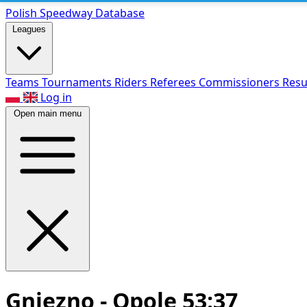
Polish Speed
way Database
Leagues
Teams
Tournaments
Riders
Referees
Commissioners
Resu
Log in
Open main menu
Gniezno - Opole 53:37