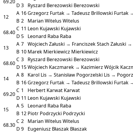
69.20
D
3
Ryszard Berezowski
Berezowski
A
16
Grzegorz Furtak → Tadeusz Brillowski
Furtak →
12
B
2
Marian Witelus
Witelus
C
11
Leon Kujawski
Kujawski
68.40
D
5
Leonard Raba
Raba
A
7
Wojciech Załuski → Franciszek Stach
Załuski →
13
B
10
Marek Mierkiewicz
Mierkiewicz
C
3
Ryszard Berezowski
Berezowski
68.60
D
15
Wojciech Kaczmarek → Kazimierz Wójcik
Kacz
A
8
Karol Lis → Stanisław Pogorzelski
Lis → Pogorz
14
B
16
Grzegorz Furtak → Tadeusz Brillowski
Furtak →
C
1
Herbert Karwat
Karwat
69.20
D
11
Leon Kujawski
Kujawski
A
5
Leonard Raba
Raba
15
B
12
Piotr Podrzycki
Podrzycki
C
2
Marian Witelus
Witelus
68.30
D
9
Eugeniusz Błaszak
Błaszak