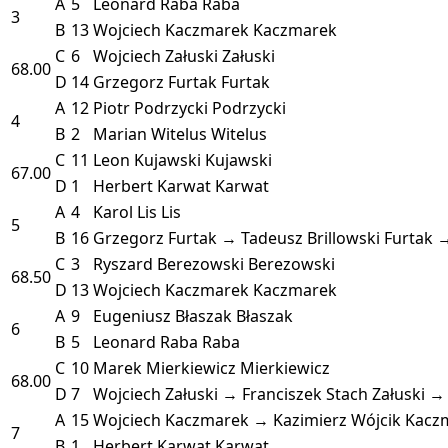
A
5
Leonard Raba
Raba
3
B
13
Wojciech Kaczmarek
Kaczmarek
C
6
Wojciech Załuski
Załuski
68.00
D
14
Grzegorz Furtak
Furtak
A
12
Piotr Podrzycki
Podrzycki
4
B
2
Marian Witelus
Witelus
C
11
Leon Kujawski
Kujawski
67.00
D
1
Herbert Karwat
Karwat
A
4
Karol Lis
Lis
5
B
16
Grzegorz Furtak → Tadeusz Brillowski
Furtak →
C
3
Ryszard Berezowski
Berezowski
68.50
D
13
Wojciech Kaczmarek
Kaczmarek
A
9
Eugeniusz Błaszak
Błaszak
6
B
5
Leonard Raba
Raba
C
10
Marek Mierkiewicz
Mierkiewicz
68.00
D
7
Wojciech Załuski → Franciszek Stach
Załuski →
A
15
Wojciech Kaczmarek → Kazimierz Wójcik
Kacz
7
B
1
Herbert Karwat
Karwat