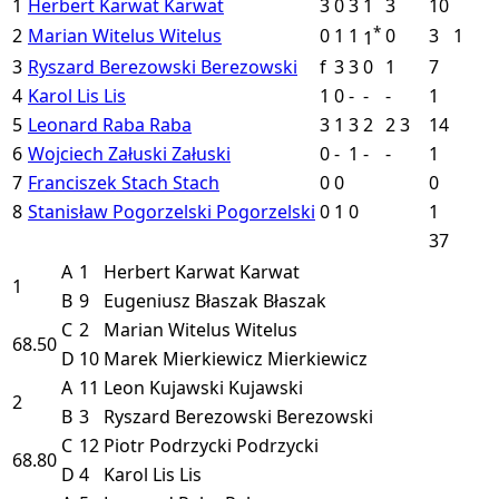
1
Herbert Karwat
Karwat
3
0
3
1
3
10
*
2
Marian Witelus
Witelus
0
1
1
0
3
1
1
3
Ryszard Berezowski
Berezowski
f
3
3
0
1
7
4
Karol Lis
Lis
1
0
-
-
-
1
5
Leonard Raba
Raba
3
1
3
2
2
3
14
6
Wojciech Załuski
Załuski
0
-
1
-
-
1
7
Franciszek Stach
Stach
0
0
0
8
Stanisław Pogorzelski
Pogorzelski
0
1
0
1
37
A
1
Herbert Karwat
Karwat
1
B
9
Eugeniusz Błaszak
Błaszak
C
2
Marian Witelus
Witelus
68.50
D
10
Marek Mierkiewicz
Mierkiewicz
A
11
Leon Kujawski
Kujawski
2
B
3
Ryszard Berezowski
Berezowski
C
12
Piotr Podrzycki
Podrzycki
68.80
D
4
Karol Lis
Lis