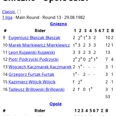
Classic
1 liga
·
Main Round ·
Round 13 ·
29.08.1982
Gniezno
#
Rider
1
2
3
4
5
6
7
Σ
B
*
*
9
Eugeniusz Błaszak
Błaszak
2
3
2
10
2
2
1
*
10
Marek Mierkiewicz
Mierkiewicz
3
2
3
3
12
1
1
11
Leon Kujawski
Kujawski
3
3
2
3
2
13
*
*
*
*
12
Piotr Podrzycki
Podrzycki
0
7
4
2
2
2
1
*
13
Wojciech Kaczmarek
Kaczmarek
2
-
-
-
3
1
1
*
14
Grzegorz Furtak
Furtak
-
2
-
-
3
1
1
*
15
Kazimierz Wójcik
Wójcik
f
2
1
2
*
16
Tadeusz Brillowski
Brillowski
2
f
0
3
1
1
53
Opole
#
Rider
1
2
3
4
5
6
7
Σ
B