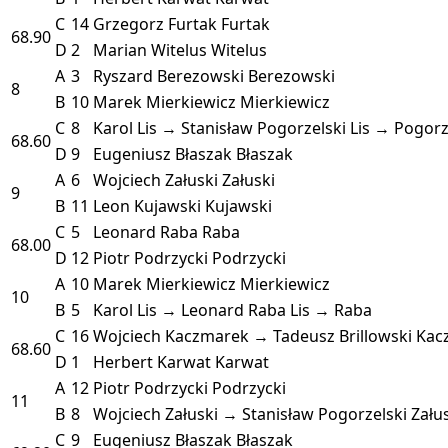
C
14
Grzegorz Furtak
Furtak
68.90
D
2
Marian Witelus
Witelus
A
3
Ryszard Berezowski
Berezowski
8
B
10
Marek Mierkiewicz
Mierkiewicz
C
8
Karol Lis → Stanisław Pogorzelski
Lis → Pogorz
68.60
D
9
Eugeniusz Błaszak
Błaszak
A
6
Wojciech Załuski
Załuski
9
B
11
Leon Kujawski
Kujawski
C
5
Leonard Raba
Raba
68.00
D
12
Piotr Podrzycki
Podrzycki
A
10
Marek Mierkiewicz
Mierkiewicz
10
B
5
Karol Lis → Leonard Raba
Lis → Raba
C
16
Wojciech Kaczmarek → Tadeusz Brillowski
Kac
68.60
D
1
Herbert Karwat
Karwat
A
12
Piotr Podrzycki
Podrzycki
11
B
8
Wojciech Załuski → Stanisław Pogorzelski
Zału
C
9
Eugeniusz Błaszak
Błaszak