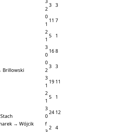
3
3
3
2
0
11
7
1
2
5
1
1
3
16
8
0
0
3
3
 Brillowski
2
3
19
11
1
2
5
1
1
3
24
12
 Stach
0
marek → Wójcik
f
2
4
3