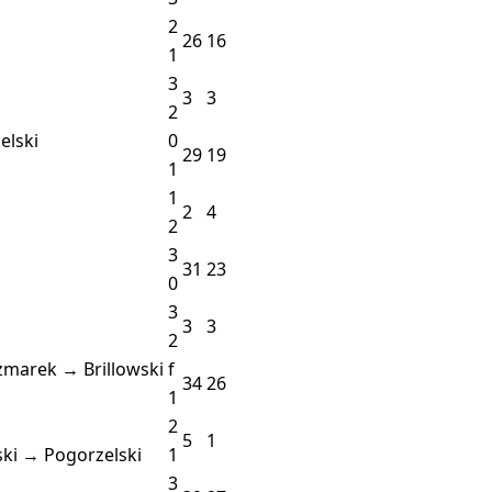
2
26
16
1
3
3
3
2
elski
0
29
19
1
1
2
4
2
3
31
23
0
3
3
3
2
zmarek → Brillowski
f
34
26
1
2
5
1
ski → Pogorzelski
1
3