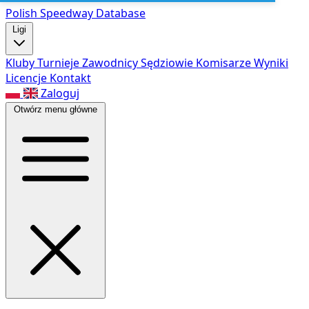
Polish Speed
way Database
Ligi
Kluby
Turnieje
Zawodnicy
Sędziowie
Komisarze
Wyniki
Licencje
Kontakt
Zaloguj
Otwórz menu główne