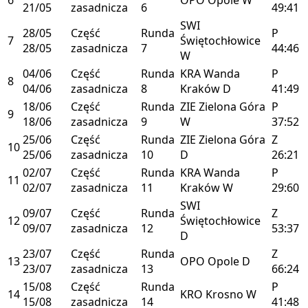
21/05
zasadnicza
6
49:41
SWI
28/05
Część
Runda
P
7
Świętochłowice
28/05
zasadnicza
7
44:46
W
04/06
Część
Runda
KRA
Wanda
P
8
04/06
zasadnicza
8
Kraków
D
41:49
18/06
Część
Runda
ZIE
Zielona Góra
P
9
18/06
zasadnicza
9
W
37:52
25/06
Część
Runda
ZIE
Zielona Góra
Z
10
25/06
zasadnicza
10
D
26:21
02/07
Część
Runda
KRA
Wanda
P
11
02/07
zasadnicza
11
Kraków
W
29:60
SWI
09/07
Część
Runda
Z
12
Świętochłowice
09/07
zasadnicza
12
53:37
D
23/07
Część
Runda
Z
13
OPO
Opole
D
23/07
zasadnicza
13
66:24
15/08
Część
Runda
P
14
KRO
Krosno
W
15/08
zasadnicza
14
41:48