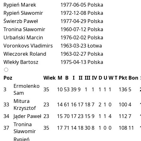
Rypień Marek
1977-06-05
Polska
Rypień Sławomir
1972-12-08
Polska
Świerzb Paweł
1977-04-29
Polska
Tronina Sławomir
1960-07-12
Polska
Urbański Marcin
1976-02-02
Polska
Voronkovs Vladimirs
1963-03-23
Łotwa
Wieczorek Roland
1963-02-27
Polska
Wlekły Bartosz
1975-04-13
Polska
Poz
Wiek
M
B
I
II
III
IV
D
U
W
T
Pkt
Bon
Ermolenko
3
35
10
53
39
9
1
1
1
1
1
136
5
Sam
Mitura
33
23
14
61
16
17
18
7
2
1
0
100
4
Krzysztof
34
Jąder Paweł
23
15
70
17
23
15
9
1
1
4
112
7
Tronina
37
35
17
71
14
18
30
8
1
0
0
108
11
Sławomir
Rypień