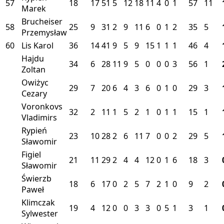
57
18
17
51
5
12
18
11
4
0
1
57
11
Marek
Brucheiser
58
25
9
31
2
9
11
6
0
1
2
35
5
Przemysław
60
Lis Karol
36
14
41
9
5
9
15
1
1
1
46
4
Hajdu
34
6
28
11
9
5
0
0
0
3
56
1
Zoltan
Owiżyc
29
7
20
6
4
3
6
0
1
0
29
3
Cezary
Voronkovs
32
2
11
1
5
2
1
0
1
1
15
1
Vladimirs
Rypień
23
10
28
2
6
11
7
0
0
2
29
5
Sławomir
Figiel
21
11
29
2
4
4
12
0
1
6
18
3
Sławomir
Świerzb
18
6
17
0
2
5
7
2
1
0
9
2
Paweł
Klimczak
19
4
12
0
0
3
3
0
5
1
3
1
Sylwester