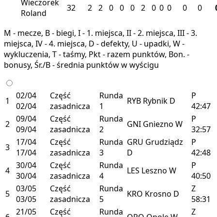
Wieczorek
32
2
2
0
0
0
2
0
0
0
0
0
Roland
M - mecze, B - biegi, I - 1. miejsca, II - 2. miejsca, III - 3.
miejsca, IV - 4. miejsca, D - defekty, U - upadki, W -
wykluczenia, T - taśmy, Pkt - razem punktów, Bon. -
bonusy, Śr./B - średnia punktów w wyścigu
02/04
Część
Runda
P
1
RYB
Rybnik
D
02/04
zasadnicza
1
42:47
09/04
Część
Runda
P
2
GNI
Gniezno
W
09/04
zasadnicza
2
32:57
17/04
Część
Runda
GRU
Grudziądz
P
3
17/04
zasadnicza
3
D
42:48
30/04
Część
Runda
P
4
LES
Leszno
W
30/04
zasadnicza
4
40:50
03/05
Część
Runda
Z
5
KRO
Krosno
D
03/05
zasadnicza
5
58:31
21/05
Część
Runda
Z
6
OPO
Opole
W