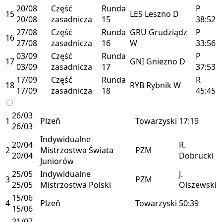
20/08
Część
Runda
P
15
LES
Leszno
D
20/08
zasadnicza
15
38:52
27/08
Część
Runda
GRU
Grudziądz
P
16
27/08
zasadnicza
16
W
33:56
03/09
Część
Runda
P
17
GNI
Gniezno
D
03/09
zasadnicza
17
37:53
17/09
Część
Runda
R
18
RYB
Rybnik
W
17/09
zasadnicza
18
45:45
26/03
1
Plzeň
Towarzyski
17:19
26/03
Indywidualne
20/04
R.
2
Mistrzostwa Świata
PZM
20/04
Dobrucki
Juniorów
25/05
Indywidualne
J.
3
PZM
25/05
Mistrzostwa Polski
Olszewski
15/06
4
Plzeň
Towarzyski
50:39
15/06
21/07