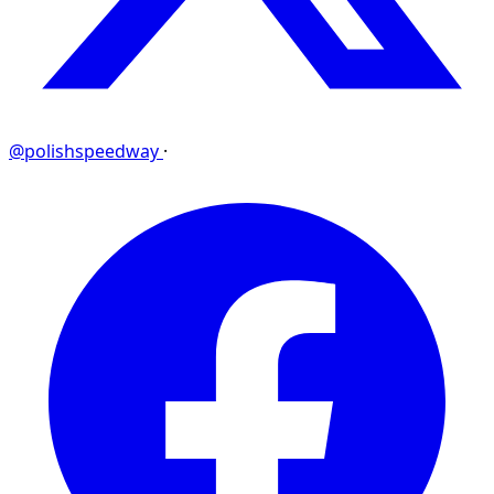
@polishspeedway
·