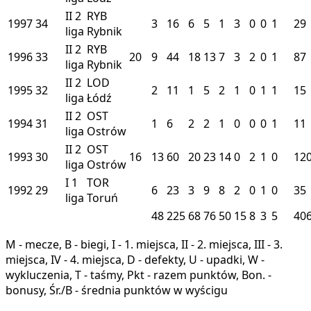
II
2
RYB
1997
34
3
16
6
5
1
3
0
0
1
29
liga
Rybnik
II
2
RYB
1996
33
20
9
44
18
13
7
3
2
0
1
87
liga
Rybnik
II
2
LOD
1995
32
2
11
1
5
2
1
0
1
1
15
liga
Łódź
II
2
OST
1994
31
1
6
2
2
1
0
0
0
1
11
liga
Ostrów
II
2
OST
1993
30
16
13
60
20
23
14
0
2
1
0
12
liga
Ostrów
I
1
TOR
1992
29
6
23
3
9
8
2
0
1
0
35
liga
Toruń
48
225
68
76
50
15
8
3
5
40
M - mecze, B - biegi, I - 1. miejsca, II - 2. miejsca, III - 3.
miejsca, IV - 4. miejsca, D - defekty, U - upadki, W -
wykluczenia, T - taśmy, Pkt - razem punktów, Bon. -
bonusy, Śr./B - średnia punktów w wyścigu