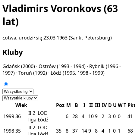
Vladimirs Voronkovs
(63
lat)
Łotwa, urodził się 23.03.1963 (Sankt Petersburg)
Kluby
Gdańsk
(2000) ·
Ostrów
(1993 - 1994) ·
Rybnik
(1996 -
1997) ·
Toruń
(1992) ·
Łódź
(1995, 1998 - 1999)
Wiek
Poz
M
B
I
II
III
IV
D
U
W
T
Pk
II
2
LOD
1999
36
6
28
4
10
9
2
3
0
0
41
liga
Łódź
II
2
LOD
1998
35
35
8
37
14
9
8
4
1
0
1
68
liga
Łódź