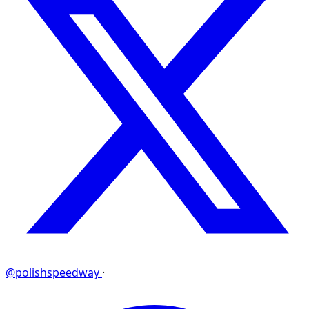
@polishspeedway
·