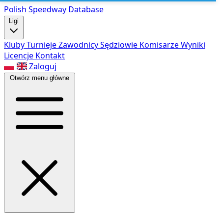
Polish Speed
way Database
Ligi
Kluby
Turnieje
Zawodnicy
Sędziowie
Komisarze
Wyniki
Licencje
Kontakt
Zaloguj
Otwórz menu główne