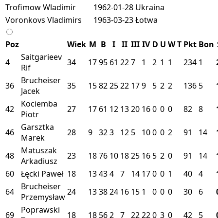
Trofimow Wladimir
1962-01-28
Ukraina
Voronkovs Vladimirs
1963-03-23
Łotwa
Poz
Wiek
M
B
I
II
III
IV
D
U
W
T
Pkt
Bon
Saitgarieev
4
34
17
95
61
22
7
1
2
1
1
234
1
Rif
Brucheiser
36
35
15
82
25
22
17
9
5
2
2
136
5
Jacek
Kociemba
42
27
17
61
12
13
20
16
0
0
0
82
8
Piotr
Garsztka
46
28
9
32
3
12
5
10
0
0
2
91
14
Marek
Matuszak
48
23
18
76
10
18
25
16
5
2
0
91
14
Arkadiusz
60
Łęcki Paweł
18
13
43
4
7
14
17
0
0
1
40
4
Brucheiser
64
24
13
38
24
16
15
1
0
0
0
30
6
Przemysław
Poprawski
69
18
18
56
2
7
22
22
0
3
0
42
5