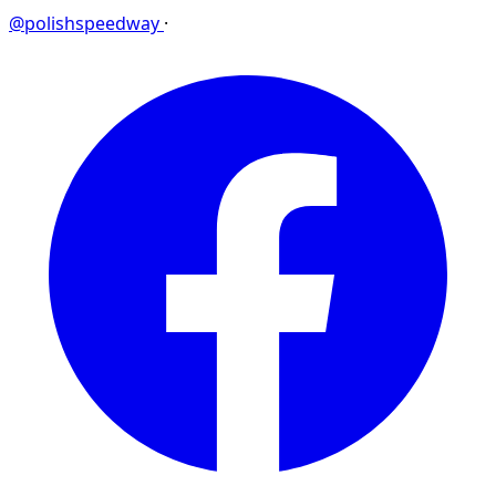
@polishspeedway
·