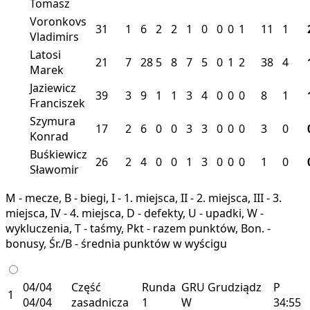
Tomasz
Voronkovs
31
1
6
2
2
1
0
0
0
1
11
1
Vladimirs
Latosi
21
7
28
5
8
7
5
0
1
2
38
4
Marek
Jaziewicz
39
3
9
1
1
3
4
0
0
0
8
1
Franciszek
Szymura
17
2
6
0
0
3
3
0
0
0
3
0
Konrad
Buśkiewicz
26
2
4
0
0
1
3
0
0
0
1
0
Sławomir
M - mecze, B - biegi, I - 1. miejsca, II - 2. miejsca, III - 3.
miejsca, IV - 4. miejsca, D - defekty, U - upadki, W -
wykluczenia, T - taśmy, Pkt - razem punktów, Bon. -
bonusy, Śr./B - średnia punktów w wyścigu
04/04
Część
Runda
GRU
Grudziądz
P
1
04/04
zasadnicza
1
W
34:55