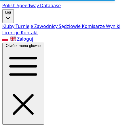
Polish Speed
way Database
Ligi
Kluby
Turnieje
Zawodnicy
Sędziowie
Komisarze
Wyniki
Licencje
Kontakt
Zaloguj
Otwórz menu główne