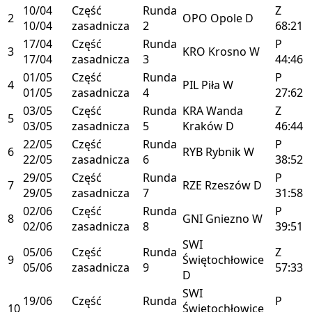
10/04
Część
Runda
Z
2
OPO
Opole
D
10/04
zasadnicza
2
68:21
17/04
Część
Runda
P
3
KRO
Krosno
W
17/04
zasadnicza
3
44:46
01/05
Część
Runda
P
4
PIL
Piła
W
01/05
zasadnicza
4
27:62
03/05
Część
Runda
KRA
Wanda
Z
5
03/05
zasadnicza
5
Kraków
D
46:44
22/05
Część
Runda
P
6
RYB
Rybnik
W
22/05
zasadnicza
6
38:52
29/05
Część
Runda
P
7
RZE
Rzeszów
D
29/05
zasadnicza
7
31:58
02/06
Część
Runda
P
8
GNI
Gniezno
W
02/06
zasadnicza
8
39:51
SWI
05/06
Część
Runda
Z
9
Świętochłowice
05/06
zasadnicza
9
57:33
D
SWI
19/06
Część
Runda
P
10
Świętochłowice