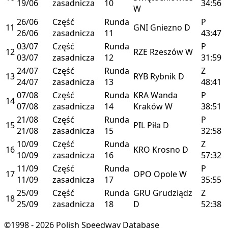
19/06
zasadnicza
10
34:56
W
26/06
Część
Runda
P
11
GNI
Gniezno
D
26/06
zasadnicza
11
43:47
03/07
Część
Runda
P
12
RZE
Rzeszów
W
03/07
zasadnicza
12
31:59
24/07
Część
Runda
Z
13
RYB
Rybnik
D
24/07
zasadnicza
13
48:41
07/08
Część
Runda
KRA
Wanda
P
14
07/08
zasadnicza
14
Kraków
W
38:51
21/08
Część
Runda
P
15
PIL
Piła
D
21/08
zasadnicza
15
32:58
10/09
Część
Runda
Z
16
KRO
Krosno
D
10/09
zasadnicza
16
57:32
11/09
Część
Runda
P
17
OPO
Opole
W
11/09
zasadnicza
17
35:55
25/09
Część
Runda
GRU
Grudziądz
Z
18
25/09
zasadnicza
18
D
52:38
©1998 - 2026 Polish Speedway Database