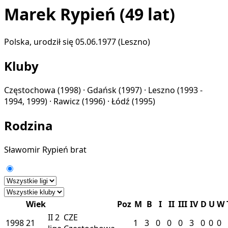
Marek Rypień
(49 lat)
Polska, urodził się 05.06.1977 (Leszno)
Kluby
Częstochowa
(1998) ·
Gdańsk
(1997) ·
Leszno
(1993 -
1994, 1999) ·
Rawicz
(1996) ·
Łódź
(1995)
Rodzina
Sławomir Rypień
brat
Wiek
Poz
M
B
I
II
III
IV
D
U
W
II
2
CZE
1998
21
1
3
0
0
0
3
0
0
0