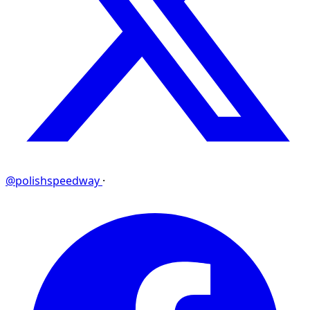
@polishspeedway
·