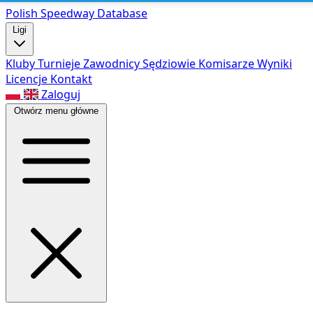
Polish Speed
way Database
Ligi
Kluby
Turnieje
Zawodnicy
Sędziowie
Komisarze
Wyniki
Licencje
Kontakt
Zaloguj
Otwórz menu główne