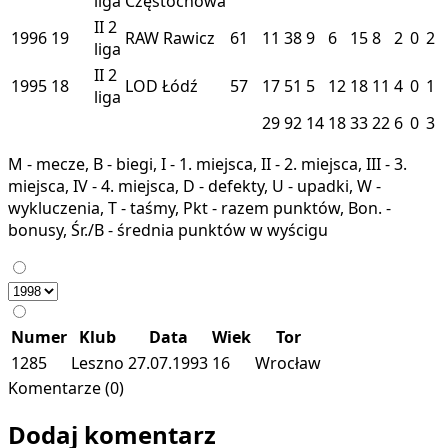
liga
Częstochowa
II
2
1996
19
RAW
Rawicz
61
11
38
9
6
15
8
2
0
2
liga
II
2
1995
18
LOD
Łódź
57
17
51
5
12
18
11
4
0
1
liga
29
92
14
18
33
22
6
0
3
M - mecze, B - biegi, I - 1. miejsca, II - 2. miejsca, III - 3.
miejsca, IV - 4. miejsca, D - defekty, U - upadki, W -
wykluczenia, T - taśmy, Pkt - razem punktów, Bon. -
bonusy, Śr./B - średnia punktów w wyścigu
Numer
Klub
Data
Wiek
Tor
1285
Leszno
27.07.1993
16
Wrocław
Komentarze (0)
Dodaj komentarz