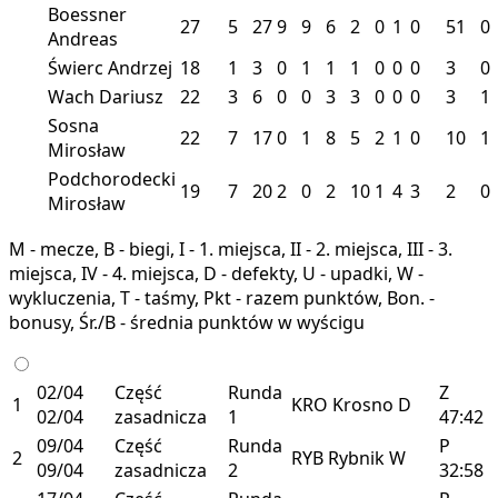
Boessner
27
5
27
9
9
6
2
0
1
0
51
0
Andreas
Świerc Andrzej
18
1
3
0
1
1
1
0
0
0
3
0
Wach Dariusz
22
3
6
0
0
3
3
0
0
0
3
1
Sosna
22
7
17
0
1
8
5
2
1
0
10
1
Mirosław
Podchorodecki
19
7
20
2
0
2
10
1
4
3
2
0
Mirosław
M - mecze, B - biegi, I - 1. miejsca, II - 2. miejsca, III - 3.
miejsca, IV - 4. miejsca, D - defekty, U - upadki, W -
wykluczenia, T - taśmy, Pkt - razem punktów, Bon. -
bonusy, Śr./B - średnia punktów w wyścigu
02/04
Część
Runda
Z
1
KRO
Krosno
D
02/04
zasadnicza
1
47:42
09/04
Część
Runda
P
2
RYB
Rybnik
W
09/04
zasadnicza
2
32:58