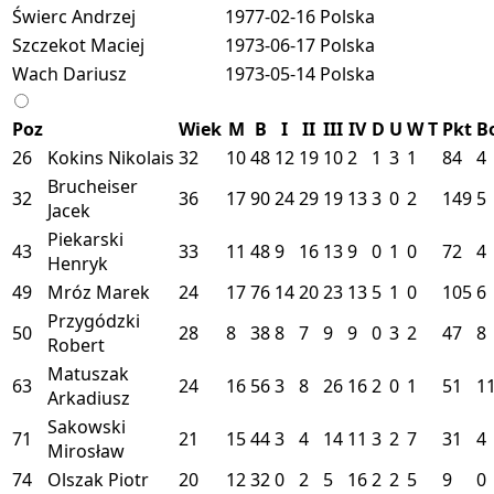
Świerc Andrzej
1977-02-16
Polska
Szczekot Maciej
1973-06-17
Polska
Wach Dariusz
1973-05-14
Polska
Poz
Wiek
M
B
I
II
III
IV
D
U
W
T
Pkt
B
26
Kokins Nikolais
32
10
48
12
19
10
2
1
3
1
84
4
Brucheiser
32
36
17
90
24
29
19
13
3
0
2
149
5
Jacek
Piekarski
43
33
11
48
9
16
13
9
0
1
0
72
4
Henryk
49
Mróz Marek
24
17
76
14
20
23
13
5
1
0
105
6
Przygódzki
50
28
8
38
8
7
9
9
0
3
2
47
8
Robert
Matuszak
63
24
16
56
3
8
26
16
2
0
1
51
1
Arkadiusz
Sakowski
71
21
15
44
3
4
14
11
3
2
7
31
4
Mirosław
74
Olszak Piotr
20
12
32
0
2
5
16
2
2
5
9
0