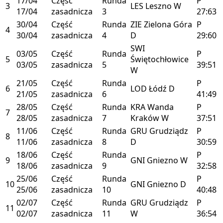
17/04
Część
Runda
P
3
LES
Leszno
W
17/04
zasadnicza
3
27:63
30/04
Część
Runda
ZIE
Zielona Góra
P
4
30/04
zasadnicza
4
D
29:60
SWI
03/05
Część
Runda
P
5
Świętochłowice
03/05
zasadnicza
5
39:51
W
21/05
Część
Runda
P
6
LOD
Łódź
D
21/05
zasadnicza
6
41:49
28/05
Część
Runda
KRA
Wanda
P
7
28/05
zasadnicza
7
Kraków
W
37:51
11/06
Część
Runda
GRU
Grudziądz
P
8
11/06
zasadnicza
8
D
30:59
18/06
Część
Runda
P
9
GNI
Gniezno
W
18/06
zasadnicza
9
32:58
25/06
Część
Runda
P
10
GNI
Gniezno
D
25/06
zasadnicza
10
40:48
02/07
Część
Runda
GRU
Grudziądz
P
11
02/07
zasadnicza
11
W
36:54