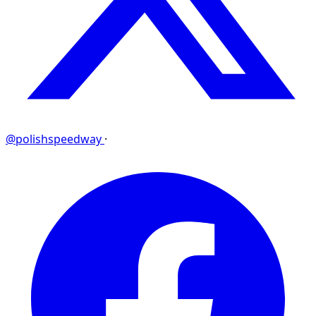
@polishspeedway
·