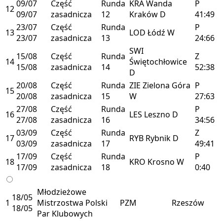
09/07
Część
Runda
KRA
Wanda
P
12
09/07
zasadnicza
12
Kraków
D
41:49
23/07
Część
Runda
P
13
LOD
Łódź
W
23/07
zasadnicza
13
24:66
SWI
15/08
Część
Runda
Z
14
Świętochłowice
15/08
zasadnicza
14
52:38
D
20/08
Część
Runda
ZIE
Zielona Góra
P
15
20/08
zasadnicza
15
W
27:63
27/08
Część
Runda
P
16
LES
Leszno
D
27/08
zasadnicza
16
34:56
03/09
Część
Runda
Z
17
RYB
Rybnik
D
03/09
zasadnicza
17
49:41
17/09
Część
Runda
P
18
KRO
Krosno
W
17/09
zasadnicza
18
0:40
Młodzieżowe
18/05
1
Mistrzostwa Polski
PZM
Rzeszów
18/05
Par Klubowych