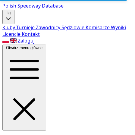
Polish Speed
way Database
Ligi
Kluby
Turnieje
Zawodnicy
Sędziowie
Komisarze
Wyniki
Licencje
Kontakt
Zaloguj
Otwórz menu główne