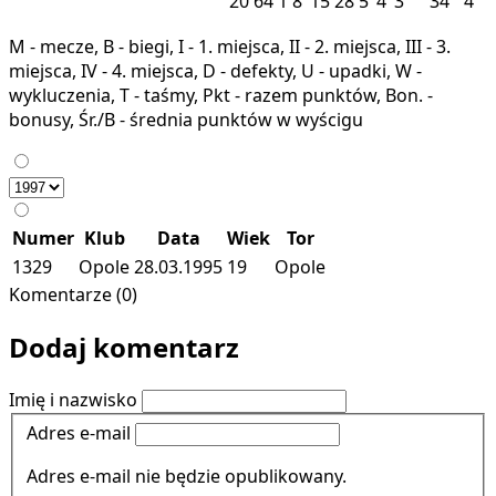
20
64
1
8
15
28
5
4
3
34
4
M - mecze, B - biegi, I - 1. miejsca, II - 2. miejsca, III - 3.
miejsca, IV - 4. miejsca, D - defekty, U - upadki, W -
wykluczenia, T - taśmy, Pkt - razem punktów, Bon. -
bonusy, Śr./B - średnia punktów w wyścigu
Numer
Klub
Data
Wiek
Tor
1329
Opole
28.03.1995
19
Opole
Komentarze (0)
Dodaj komentarz
Imię i nazwisko
Adres e-mail
Adres e-mail nie będzie opublikowany.