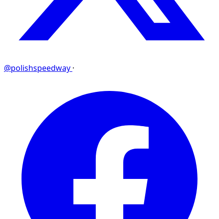
@polishspeedway
·