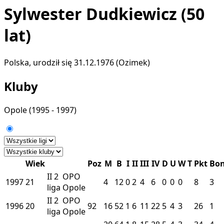
Sylwester Dudkiewicz
(50
lat)
Polska, urodził się 31.12.1976 (Ozimek)
Kluby
Opole
(1995 - 1997)
Wiek
Poz
M
B
I
II
III
IV
D
U
W
T
Pkt
Bo
II
2
OPO
1997
21
4
12
0
2
4
6
0
0
0
8
3
liga
Opole
II
2
OPO
1996
20
92
16
52
1
6
11
22
5
4
3
26
1
liga
Opole