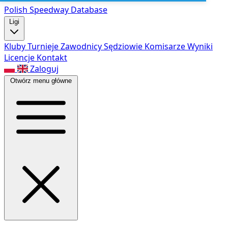
Polish Speed
way Database
Ligi
Kluby
Turnieje
Zawodnicy
Sędziowie
Komisarze
Wyniki
Licencje
Kontakt
Zaloguj
Otwórz menu główne