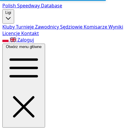
Polish Speed
way Database
Ligi
Kluby
Turnieje
Zawodnicy
Sędziowie
Komisarze
Wyniki
Licencje
Kontakt
Zaloguj
Otwórz menu główne