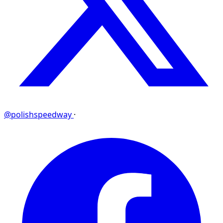
@polishspeedway
·