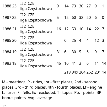
II
2
CZE
1988
23
9
14
73
30
27
9
1
liga
Częstochowa
II
2
CZE
1987
22
5
12
60
32
20
6
0
liga
Częstochowa
II
2
CZE
1986
21
16
12
53
10
14
22
7
liga
Częstochowa
II
2
CZE
1985
20
6
25
4
4
12
3
liga
Częstochowa
II
2
CZE
1984
19
31
6
30
5
6
9
7
liga
Częstochowa
II
2
CZE
1983
18
45
10
41
3
6
11
14
liga
Częstochowa
219
949
264
262
231
14
M - meetings, R - rides, 1st - first places, 2nd - second
places, 3rd - third places, 4th - fourth places, Ef - engine
failures, F - fells, Ex - excluded, T - tapes, Pts - points, BP -
bonus points, Avg - average