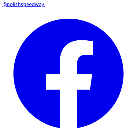
@polishspeedway
·