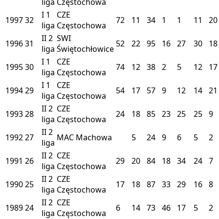
liga
Częstochowa
I
1
CZE
1997
32
72
11
34
1
1
11
20
liga
Częstochowa
II
2
SWI
1996
31
52
22
95
16
27
30
18
liga
Świętochłowice
I
1
CZE
1995
30
74
12
38
2
5
12
17
liga
Częstochowa
I
1
CZE
1994
29
54
17
57
9
12
14
21
liga
Częstochowa
II
2
CZE
1993
28
24
18
85
23
25
25
9
liga
Częstochowa
II
2
1992
27
MAC
Machowa
5
24
9
6
5
2
liga
II
2
CZE
1991
26
29
20
84
18
34
24
7
liga
Częstochowa
II
2
CZE
1990
25
17
18
87
33
29
16
8
liga
Częstochowa
II
2
CZE
1989
24
6
14
73
46
17
5
2
liga
Częstochowa