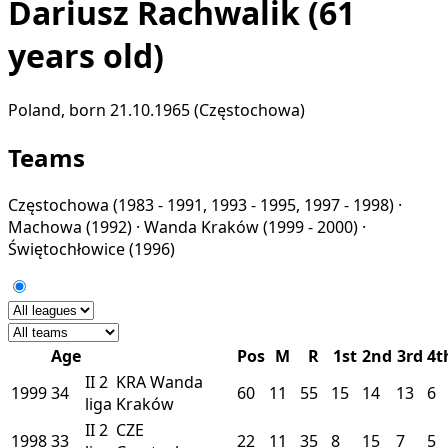
Dariusz Rachwalik
(61
years old)
Poland, born 21.10.1965 (Częstochowa)
Teams
Częstochowa
(1983 - 1991, 1993 - 1995, 1997 - 1998) ·
Machowa
(1992) ·
Wanda Kraków
(1999 - 2000) ·
Świętochłowice
(1996)
Age
Pos
M
R
1st
2nd
3rd
4t
II
2
KRA
Wanda
1999
34
60
11
55
15
14
13
6
liga
Kraków
II
2
CZE
1998
33
22
11
35
8
15
7
5