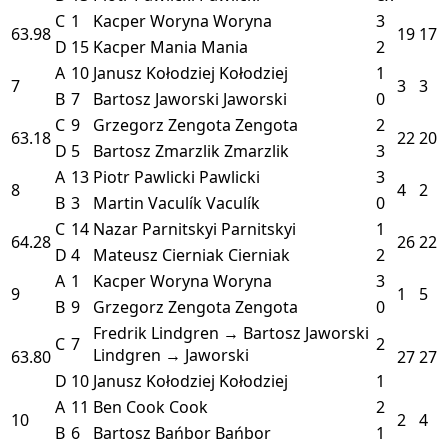
C
1
Kacper Woryna
Woryna
3
63.98
19
17
D
15
Kacper Mania
Mania
2
A
10
Janusz Kołodziej
Kołodziej
1
7
3
3
B
7
Bartosz Jaworski
Jaworski
0
C
9
Grzegorz Zengota
Zengota
2
63.18
22
20
D
5
Bartosz Zmarzlik
Zmarzlik
3
A
13
Piotr Pawlicki
Pawlicki
3
8
4
2
B
3
Martin Vaculík
Vaculík
0
C
14
Nazar Parnitskyi
Parnitskyi
1
64.28
26
22
D
4
Mateusz Cierniak
Cierniak
2
A
1
Kacper Woryna
Woryna
3
9
1
5
B
9
Grzegorz Zengota
Zengota
0
Fredrik Lindgren → Bartosz Jaworski
C
7
2
Lindgren → Jaworski
63.80
27
27
D
10
Janusz Kołodziej
Kołodziej
1
A
11
Ben Cook
Cook
2
10
2
4
B
6
Bartosz Bańbor
Bańbor
1