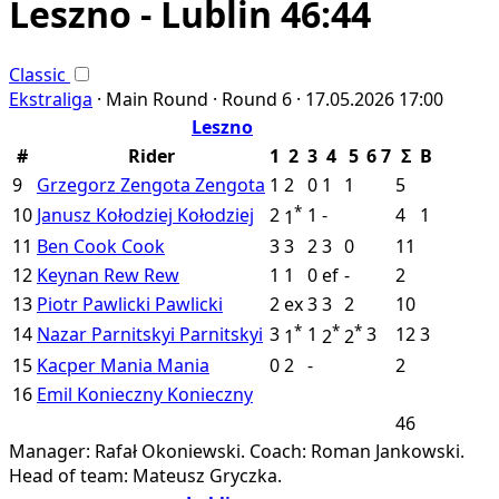
Leszno - Lublin 46:44
Classic
Ekstraliga
·
Main Round ·
Round 6 ·
17.05.2026
17:00
Leszno
#
Rider
1
2
3
4
5
6
7
Σ
B
9
Grzegorz Zengota
Zengota
1
2
0
1
1
5
*
10
Janusz Kołodziej
Kołodziej
2
1
-
4
1
1
11
Ben Cook
Cook
3
3
2
3
0
11
12
Keynan Rew
Rew
1
1
0
ef
-
2
13
Piotr Pawlicki
Pawlicki
2
ex
3
3
2
10
*
*
*
14
Nazar Parnitskyi
Parnitskyi
3
1
3
12
3
1
2
2
15
Kacper Mania
Mania
0
2
-
2
16
Emil Konieczny
Konieczny
46
Manager: Rafał Okoniewski.
Coach: Roman Jankowski.
Head of team: Mateusz Gryczka.