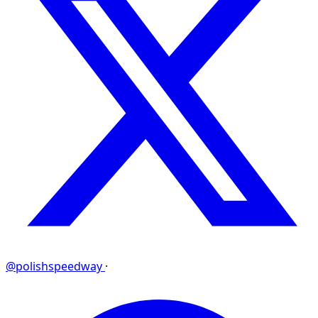
@polishspeedway
·