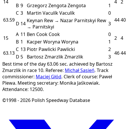
14
4
2
B
9
Grzegorz Zengota
Zengota
1
C
3
Martin Vaculík
Vaculík
0
63.59
44
40
Keynan Rew → Nazar Parnitskyi
Rew
D
14
3
→ Parnitskyi
A
11
Ben Cook
Cook
0
15
2
4
B
1
Kacper Woryna
Woryna
1
C
13
Piotr Pawlicki
Pawlicki
2
63.13
46
44
D
5
Bartosz Zmarzlik
Zmarzlik
3
Best time of the day 63.06 sec. achieved by Bartosz
Zmarzlik in race 10.
Referee:
Michał Sasień
.
Track
commissioner:
Maciej Głód
.
Clerk of course: Paweł
Plewa.
Meeting secretary: Monika Jaśkowiak.
Attendance: 12500.
©1998 - 2026 Polish Speedway Database