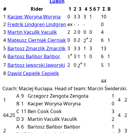
Lublin
#
Rider
1
2
3
4
5
6
7
Σ
B
1
Kacper Woryna
Woryna
0
3
3
3
1
10
2
Fredrik Lindgren
Lindgren
ex
-
-
-
0
3
Martin Vaculík
Vaculík
2
2
0
0
0
4
*
4
Mateusz Cierniak
Cierniak
0
0
2
2
6
1
2
5
Bartosz Zmarzlik
Zmarzlik
3
3
3
1
3
13
*
6
Bartosz Bańbor
Bańbor
3
1
1
0
6
1
1
*
7
Bartosz Jaworski
Jaworski
2
0
1
5
1
2
8
Dawid Cepielik
Cepielik
44
Coach: Maciej Kuciapa.
Head of team: Marcin Świderski.
A
9
Grzegorz Zengota
Zengota
1
1
4
2
B
1
Kacper Woryna
Woryna
0
C
11
Ben Cook
Cook
3
64.25
4
2
D
3
Martin Vaculík
Vaculík
2
A
6
Bartosz Bańbor
Bańbor
1
2
3
3