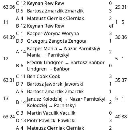
C
12
Keynan Rew
Rew
0
63.06
29
31
D
5
Bartosz Zmarzlik
Zmarzlik
3
A
4
Mateusz Cierniak
Cierniak
2
11
1
5
B
12
Keynan Rew
Rew
ef
C
1
Kacper Woryna
Woryna
3
64.39
30
36
D
9
Grzegorz Zengota
Zengota
1
Kacper Mania → Nazar Parnitskyi
A
14
2
Mania → Parnitskyi
12
5
1
Fredrik Lindgren → Bartosz Bańbor
B
6
0
Lindgren → Bańbor
C
11
Ben Cook
Cook
3
63.31
35
37
D
7
Bartosz Jaworski
Jaworski
1
A
5
Bartosz Zmarzlik
Zmarzlik
1
13
5
1
Janusz Kołodziej → Nazar Parnitskyi
B
14
2
Kołodziej → Parnitskyi
C
3
Martin Vaculík
Vaculík
0
63.24
40
38
D
13
Piotr Pawlicki
Pawlicki
3
A
4
Mateusz Cierniak
Cierniak
2