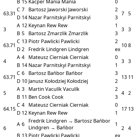
B
15
Kacper Mania
Mania
0
C
7
Bartosz Jaworski
Jaworski
2
63.31
7
5
D
14
Nazar Parnitskyi
Parnitskyi
3
A
12
Keynan Rew
Rew
1
3
3
3
B
5
Bartosz Zmarzlik
Zmarzlik
3
C
13
Piotr Pawlicki
Pawlicki
2
63.71
10
8
D
2
Fredrik Lindgren
Lindgren
ex
A
4
Mateusz Cierniak
Cierniak
0
4
3
3
B
14
Nazar Parnitskyi
Parnitskyi
1
C
6
Bartosz Bańbor
Bańbor
3
63.71
13
11
D
10
Janusz Kołodziej
Kołodziej
2
A
3
Martin Vaculík
Vaculík
2
5
4
2
B
11
Ben Cook
Cook
3
C
4
Mateusz Cierniak
Cierniak
0
64.15
17
13
D
12
Keynan Rew
Rew
1
Fredrik Lindgren → Bartosz Bańbor
A
6
1
Lindgren → Bańbor
6
2
4
B
13
Piotr Pawlicki
Pawlicki
ex