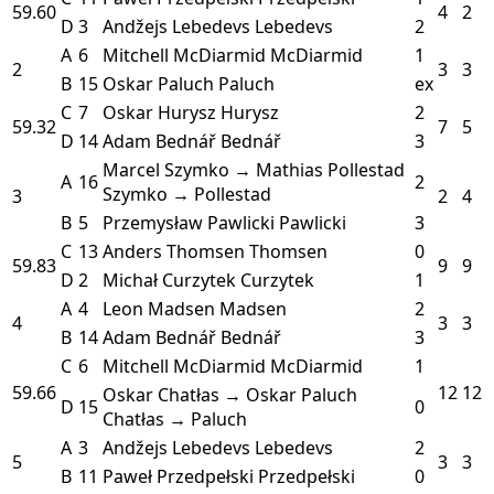
59.60
4
2
D
3
Andžejs Lebedevs
Lebedevs
2
A
6
Mitchell McDiarmid
McDiarmid
1
2
3
3
B
15
Oskar Paluch
Paluch
ex
C
7
Oskar Hurysz
Hurysz
2
59.32
7
5
D
14
Adam Bednář
Bednář
3
Marcel Szymko → Mathias Pollestad
A
16
2
Szymko → Pollestad
3
2
4
B
5
Przemysław Pawlicki
Pawlicki
3
C
13
Anders Thomsen
Thomsen
0
59.83
9
9
D
2
Michał Curzytek
Curzytek
1
A
4
Leon Madsen
Madsen
2
4
3
3
B
14
Adam Bednář
Bednář
3
C
6
Mitchell McDiarmid
McDiarmid
1
59.66
12
12
Oskar Chatłas → Oskar Paluch
D
15
0
Chatłas → Paluch
A
3
Andžejs Lebedevs
Lebedevs
2
5
3
3
B
11
Paweł Przedpełski
Przedpełski
0