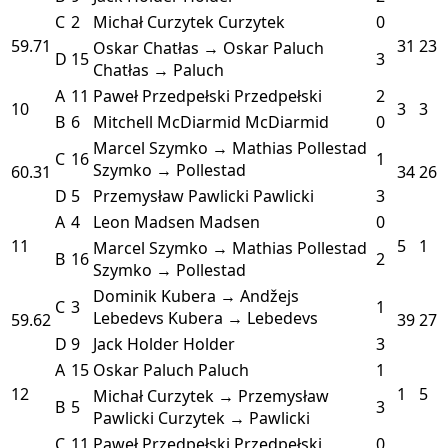
C
2
Michał Curzytek
Curzytek
0
59.71
31
23
Oskar Chatłas → Oskar Paluch
D
15
3
Chatłas → Paluch
A
11
Paweł Przedpełski
Przedpełski
2
10
3
3
B
6
Mitchell McDiarmid
McDiarmid
0
Marcel Szymko → Mathias Pollestad
C
16
1
Szymko → Pollestad
60.31
34
26
D
5
Przemysław Pawlicki
Pawlicki
3
A
4
Leon Madsen
Madsen
0
11
5
1
Marcel Szymko → Mathias Pollestad
B
16
2
Szymko → Pollestad
Dominik Kubera → Andžejs
C
3
1
Lebedevs
Kubera → Lebedevs
59.62
39
27
D
9
Jack Holder
Holder
3
A
15
Oskar Paluch
Paluch
1
12
1
5
Michał Curzytek → Przemysław
B
5
3
Pawlicki
Curzytek → Pawlicki
C
11
Paweł Przedpełski
Przedpełski
0