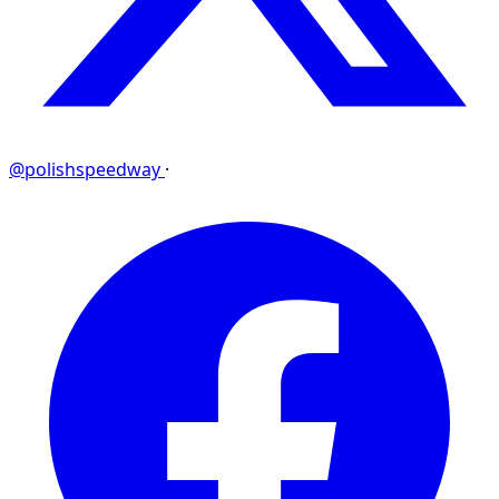
@polishspeedway
·