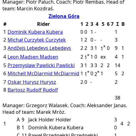
Manager: Piotr Paluch.
Coach: Piotr Rembas.
Head of
team: Marcin Kozdraś.
Zielona Góra
#
Rider
1
2
3
4
5
6
7
Σ
B
1
Dominik Kubera
Kubera
0
0
1
-
1
2
Michał Curzytek
Curzytek
1
2
0
-
-
3
*
3
Andžejs Lebedevs
Lebedevs
2
2
3
1
0
9
1
1
*
4
Leon Madsen
Madsen
2
1
0
ex
4
1
1
5
Przemysław Pawlicki
Pawlicki
3
1
3
3
2
2
14
*
*
6
Mitchell McDiarmid
McDiarmid
1
0
1
5
2
1
2
7
Oskar Hurysz
Hurysz
2
0
-
2
8
Bartosz Rudolf
Rudolf
38
Manager: Grzegorz Walasek.
Coach: Aleksander Janas.
Head of team: Marek Mróz.
A
9
Jack Holder
Holder
3
1
4
2
B
1
Dominik Kubera
Kubera
0
C
11
Paweł Przedpełski
Przedpełski
1