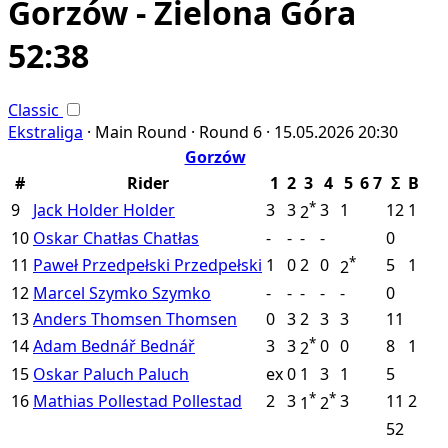
Gorzów - Zielona Góra
52:38
Classic
Ekstraliga
·
Main Round ·
Round 6 ·
15.05.2026
20:30
Gorzów
#
Rider
1
2
3
4
5
6
7
Σ
B
*
9
Jack Holder
Holder
3
3
3
1
12
1
2
10
Oskar Chatłas
Chatłas
-
-
-
-
0
*
11
Paweł Przedpełski
Przedpełski
1
0
2
0
5
1
2
12
Marcel Szymko
Szymko
-
-
-
-
-
0
13
Anders Thomsen
Thomsen
0
3
2
3
3
11
*
14
Adam Bednář
Bednář
3
3
0
0
8
1
2
15
Oskar Paluch
Paluch
ex
0
1
3
1
5
*
*
16
Mathias Pollestad
Pollestad
2
3
3
11
2
1
2
52