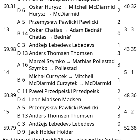
60.31
40
32
Oskar Hurysz → Mitchell McDiarmid
D
6
2
Hurysz → McDiarmid
A
5
Przemysław Pawlicki
Pawlicki
2
13
3
3
Oskar Chatłas → Adam Bednář
B
14
0
Chatłas → Bednář
C
3
Andžejs Lebedevs
Lebedevs
1
59.98
43
35
D
13
Anders Thomsen
Thomsen
3
Marcel Szymko → Mathias Pollestad
A
16
3
Szymko → Pollestad
14
5
1
Michał Curzytek → Mitchell
B
6
1
McDiarmid
Curzytek → McDiarmid
C
11
Paweł Przedpełski
Przedpełski
2
60.89
48
36
D
4
Leon Madsen
Madsen
1
A
5
Przemysław Pawlicki
Pawlicki
2
15
4
2
B
13
Anders Thomsen
Thomsen
3
C
3
Andžejs Lebedevs
Lebedevs
0
59.79
52
38
D
9
Jack Holder
Holder
1
Best time of the day 59.18 sec. achieved by Anders