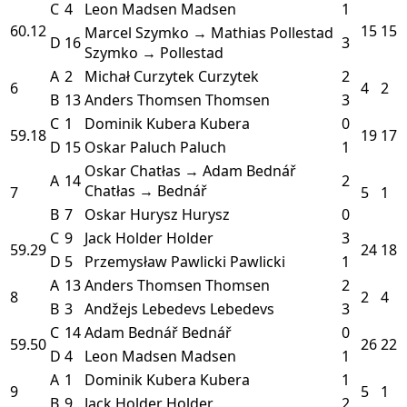
C
4
Leon Madsen
Madsen
1
60.12
15
15
Marcel Szymko → Mathias Pollestad
D
16
3
Szymko → Pollestad
A
2
Michał Curzytek
Curzytek
2
6
4
2
B
13
Anders Thomsen
Thomsen
3
C
1
Dominik Kubera
Kubera
0
59.18
19
17
D
15
Oskar Paluch
Paluch
1
Oskar Chatłas → Adam Bednář
A
14
2
Chatłas → Bednář
7
5
1
B
7
Oskar Hurysz
Hurysz
0
C
9
Jack Holder
Holder
3
59.29
24
18
D
5
Przemysław Pawlicki
Pawlicki
1
A
13
Anders Thomsen
Thomsen
2
8
2
4
B
3
Andžejs Lebedevs
Lebedevs
3
C
14
Adam Bednář
Bednář
0
59.50
26
22
D
4
Leon Madsen
Madsen
1
A
1
Dominik Kubera
Kubera
1
9
5
1
B
9
Jack Holder
Holder
2